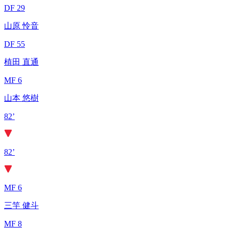
DF 29
山原 怜音
DF 55
植田 直通
MF 6
山本 悠樹
82’
82’
MF 6
三竿 健斗
MF 8