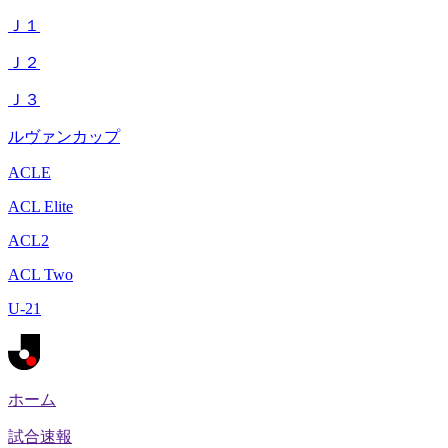
Ｊ１
Ｊ２
Ｊ３
ルヴァンカップ
ACLE
ACL Elite
ACL2
ACL Two
U-21
ホーム
試合速報