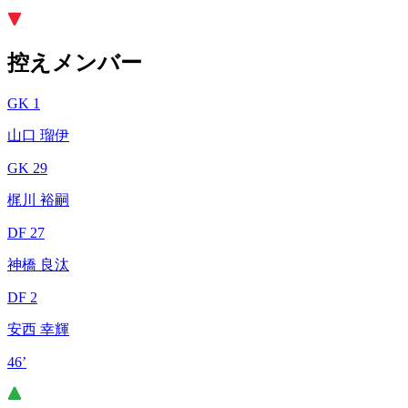
控えメンバー
GK 1
山口 瑠伊
GK 29
梶川 裕嗣
DF 27
神橋 良汰
DF 2
安西 幸輝
46’