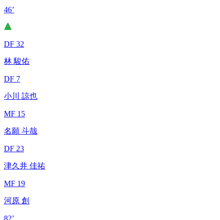
46’
DF 32
林 駿佑
DF 7
小川 諒也
MF 15
名願 斗哉
DF 23
津久井 佳祐
MF 19
河原 創
82’