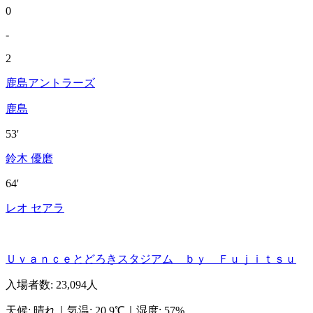
0
-
2
鹿島アントラーズ
鹿島
53'
鈴木 優磨
64'
レオ セアラ
Ｕｖａｎｃｅとどろきスタジアム ｂｙ Ｆｕｊｉｔｓｕ
入場者数
:
23,094人
天候
:
晴れ
｜
気温
:
20.9℃
｜
湿度
:
57%