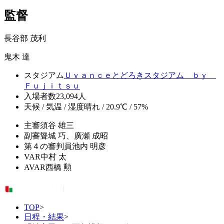
監督
長谷部 茂利
鬼木 達
スタジアム
Ｕｖａｎｃｅとどろきスタジアム ｂｙ
Ｆｕｊｉｔｓｕ
入場者数
23,094人
天候 / 気温 / 湿度
晴れ / 20.9℃ / 57%
主審
須谷 雄三
副審
聳城 巧、廣瀬 成昭
第４の審判員
池内 明彦
VAR
中村 太
AVAR
西橋 勲
TOP
>
日程・結果
>