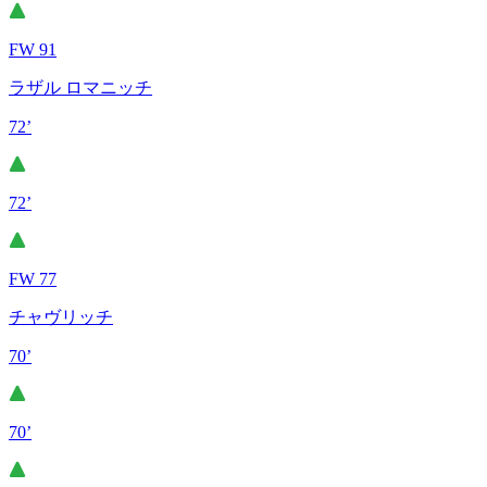
FW 91
ラザル ロマニッチ
72’
72’
FW 77
チャヴリッチ
70’
70’