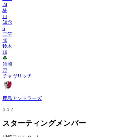
24
林
13
知念
6
三竿
40
鈴木
19
師岡
77
チャヴリッチ
鹿島アントラーズ
4-4-2
スターティングメンバー