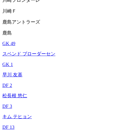
川崎フロンターレ
川崎Ｆ
鹿島アントラーズ
鹿島
GK 49
スベンド ブローダーセン
GK 1
早川 友基
DF 2
松長根 悠仁
DF 3
キム テヒョン
DF 13