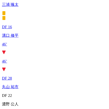
三浦 颯太
DF 16
溝口 修平
46’
46’
DF 28
丸山 祐市
DF 22
濃野 公人