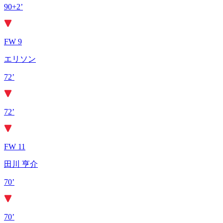
90+2’
FW 9
エリソン
72’
72’
FW 11
田川 亨介
70’
70’