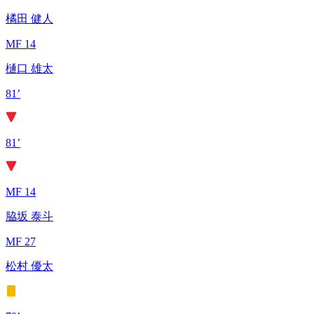
橘田 健人
MF 14
樋口 雄太
81’
81’
MF 14
脇坂 泰斗
MF 27
松村 優太