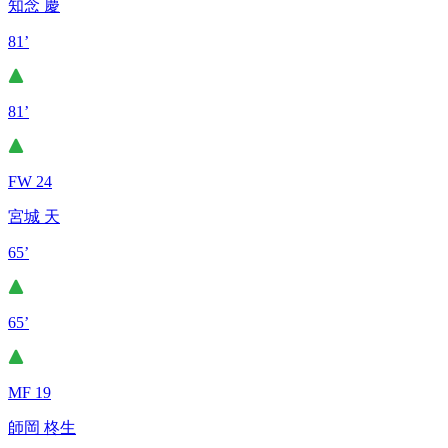
知念 慶
81’
81’
FW 24
宮城 天
65’
65’
MF 19
師岡 柊生