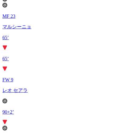
MF 23
マルシーニョ
65’
65’
FW 9
レオ セアラ
90+2’