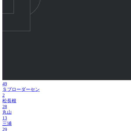
49
Ｓブローダーセン
2
松長根
28
丸山
13
三浦
29