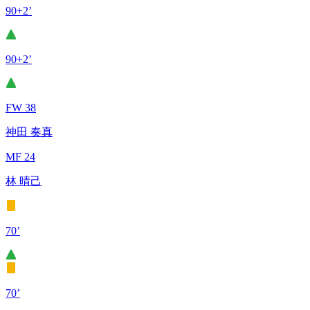
90+2’
90+2’
FW 38
神田 奏真
MF 24
林 晴己
70’
70’