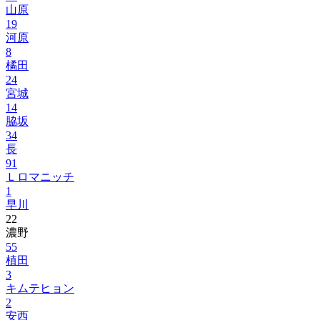
山原
19
河原
8
橘田
24
宮城
14
脇坂
34
長
91
Ｌロマニッチ
1
早川
22
濃野
55
植田
3
キムテヒョン
2
安西