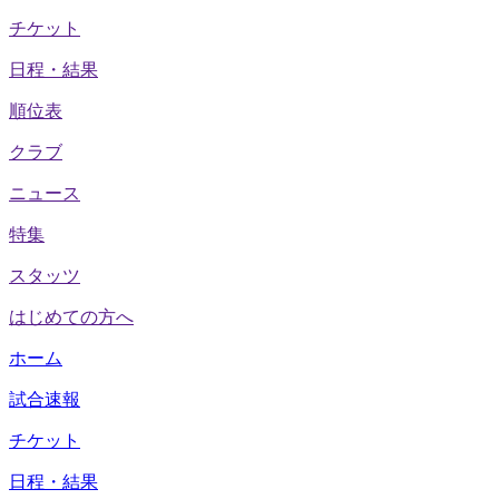
チケット
日程・結果
順位表
クラブ
ニュース
特集
スタッツ
はじめての方へ
ホーム
試合速報
チケット
日程・結果