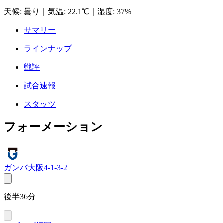
天候
:
曇り
｜
気温
:
22.1℃
｜
湿度
:
37%
サマリー
ラインナップ
戦評
試合速報
スタッツ
フォーメーション
ガンバ大阪
4-1-3-2
後半36分