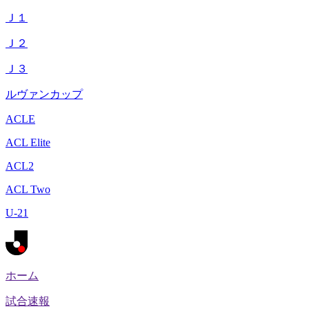
Ｊ１
Ｊ２
Ｊ３
ルヴァンカップ
ACLE
ACL Elite
ACL2
ACL Two
U-21
ホーム
試合速報