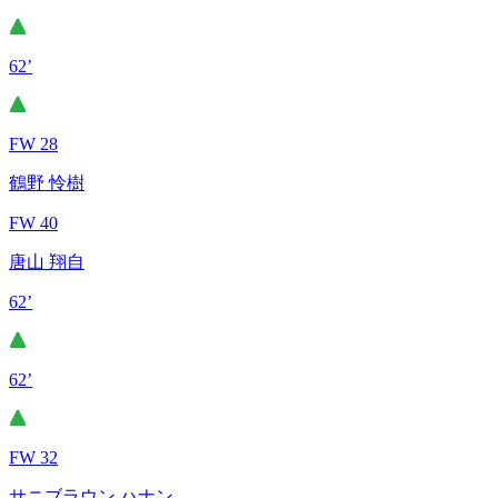
62’
FW 28
鶴野 怜樹
FW 40
唐山 翔自
62’
62’
FW 32
サニブラウン ハナン