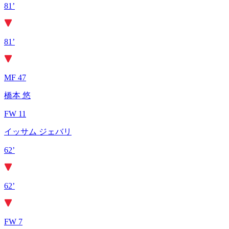
81’
81’
MF 47
橋本 悠
FW 11
イッサム ジェバリ
62’
62’
FW 7