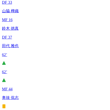
DF 33
山脇 樺織
MF 16
鈴木 徳真
DF 37
田代 雅也
62’
62’
MF 44
奥抜 侃志