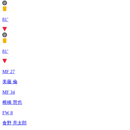
81’
81’
MF 27
美藤 倫
MF 34
椎橋 慧也
FW 8
食野 亮太郎