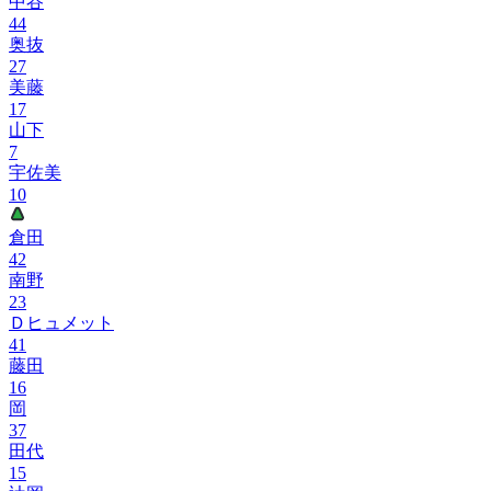
中谷
44
奥抜
27
美藤
17
山下
7
宇佐美
10
倉田
42
南野
23
Ｄヒュメット
41
藤田
16
岡
37
田代
15