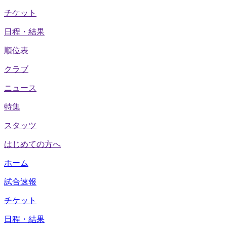
チケット
日程・結果
順位表
クラブ
ニュース
特集
スタッツ
はじめての方へ
ホーム
試合速報
チケット
日程・結果