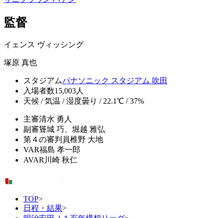
監督
イェンス ヴィッシング
塚原 真也
スタジアム
パナソニック スタジアム 吹田
入場者数
15,003人
天候 / 気温 / 湿度
曇り / 22.1℃ / 37%
主審
清水 勇人
副審
聳城 巧、堀越 雅弘
第４の審判員
椎野 大地
VAR
福島 孝一郎
AVAR
川崎 秋仁
TOP
>
日程・結果
>