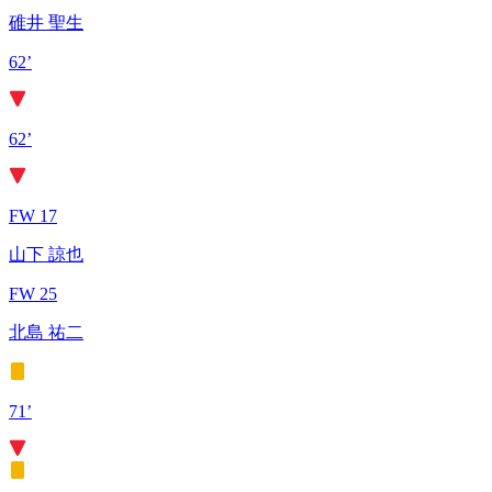
碓井 聖生
62’
62’
FW 17
山下 諒也
FW 25
北島 祐二
71’