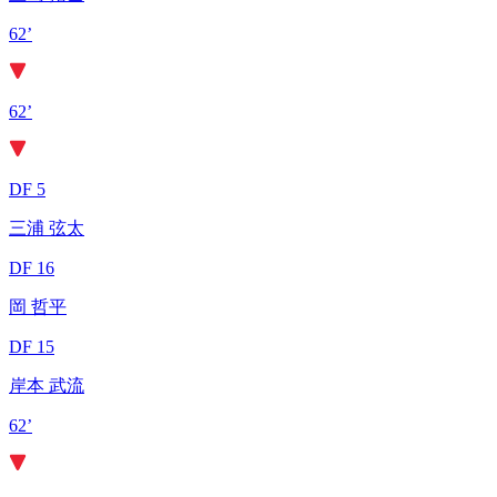
62’
62’
DF 5
三浦 弦太
DF 16
岡 哲平
DF 15
岸本 武流
62’