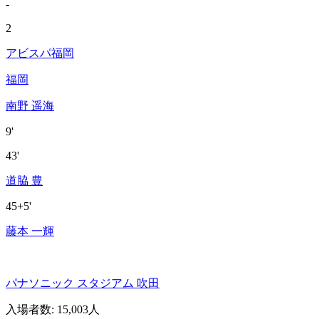
-
2
アビスパ福岡
福岡
南野 遥海
9'
43'
道脇 豊
45+5'
藤本 一輝
パナソニック スタジアム 吹田
入場者数
:
15,003人