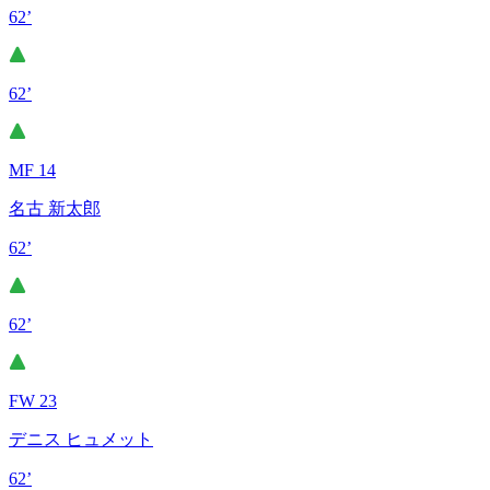
62’
62’
MF 14
名古 新太郎
62’
62’
FW 23
デニス ヒュメット
62’