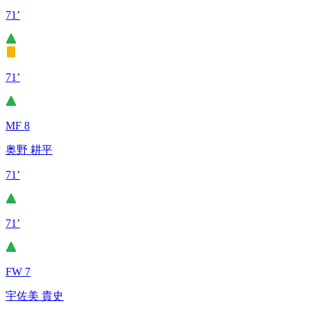
71’
71’
MF 8
奥野 耕平
71’
71’
FW 7
宇佐美 貴史