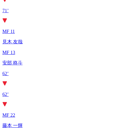
71’
MF 11
見木 友哉
MF 13
安部 柊斗
62’
62’
MF 22
藤本 一輝