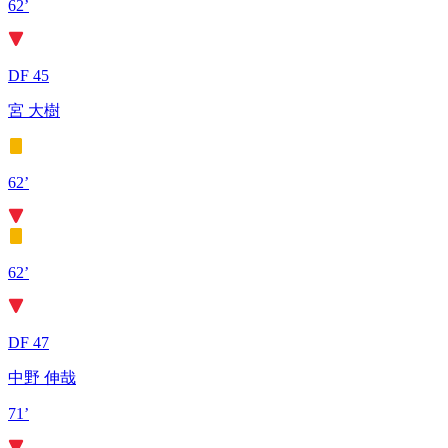
62’
DF 45
宮 大樹
62’
62’
DF 47
中野 伸哉
71’