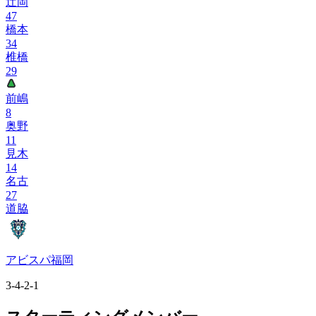
辻岡
47
橋本
34
椎橋
29
前嶋
8
奥野
11
見木
14
名古
27
道脇
アビスパ福岡
3-4-2-1