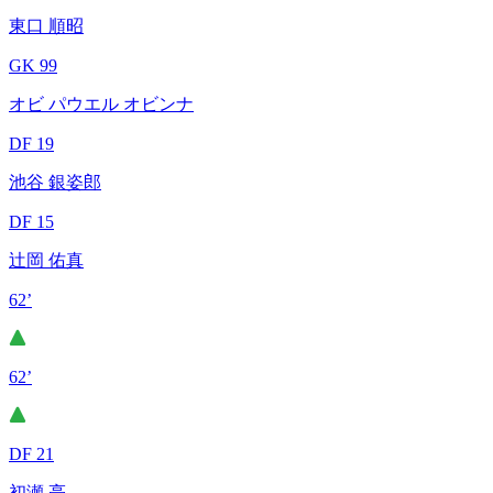
東口 順昭
GK 99
オビ パウエル オビンナ
DF 19
池谷 銀姿郎
DF 15
辻岡 佑真
62’
62’
DF 21
初瀬 亮