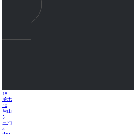
18
荒木
40
唐山
5
三浦
4