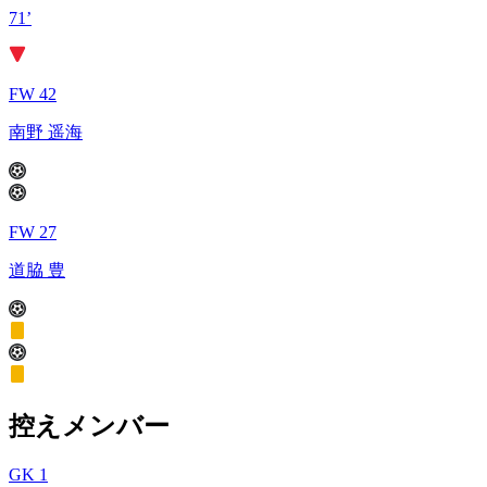
71’
FW 42
南野 遥海
FW 27
道脇 豊
控えメンバー
GK 1