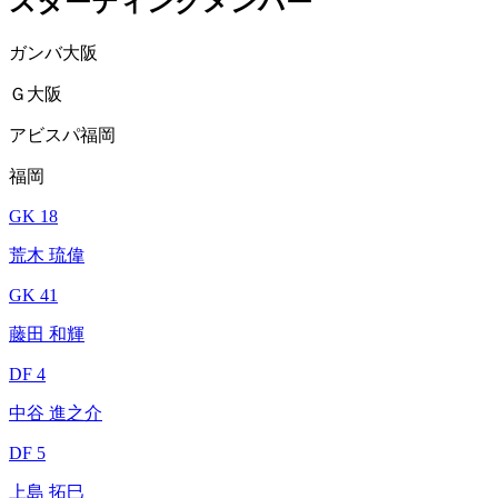
スターティングメンバー
ガンバ大阪
Ｇ大阪
アビスパ福岡
福岡
GK 18
荒木 琉偉
GK 41
藤田 和輝
DF 4
中谷 進之介
DF 5
上島 拓巳