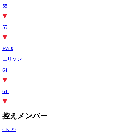
55’
55’
FW 9
エリソン
64’
64’
控えメンバー
GK 29