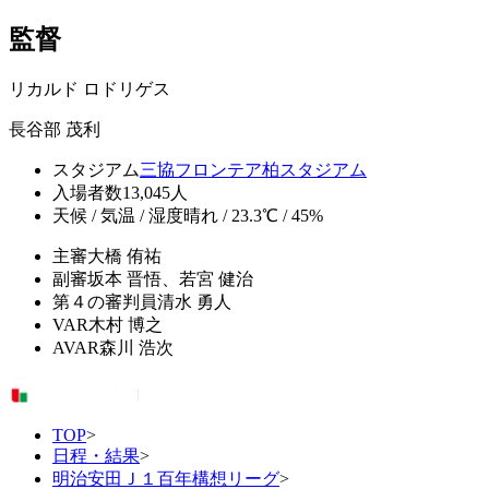
監督
リカルド ロドリゲス
長谷部 茂利
スタジアム
三協フロンテア柏スタジアム
入場者数
13,045人
天候 / 気温 / 湿度
晴れ / 23.3℃ / 45%
主審
大橋 侑祐
副審
坂本 晋悟、若宮 健治
第４の審判員
清水 勇人
VAR
木村 博之
AVAR
森川 浩次
TOP
>
日程・結果
>
明治安田Ｊ１百年構想リーグ
>