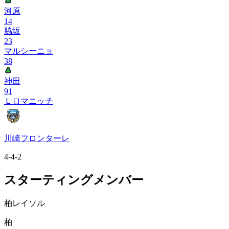
河原
14
脇坂
23
マルシーニョ
38
神田
91
Ｌロマニッチ
川崎フロンターレ
4-4-2
スターティングメンバー
柏レイソル
柏