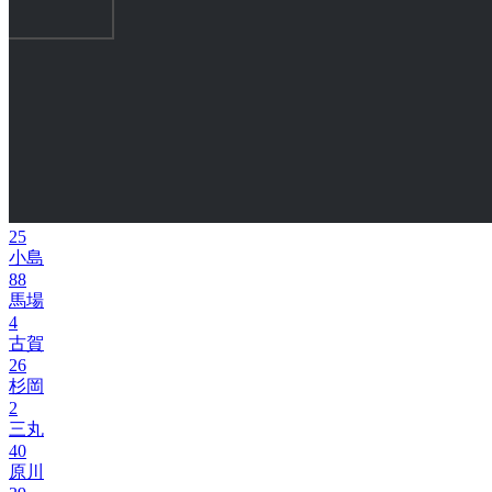
25
小島
88
馬場
4
古賀
26
杉岡
2
三丸
40
原川