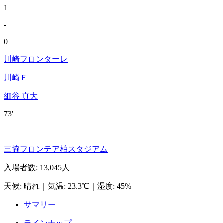
1
-
0
川崎フロンターレ
川崎Ｆ
細谷 真大
73'
三協フロンテア柏スタジアム
入場者数
:
13,045人
天候
:
晴れ
｜
気温
:
23.3℃
｜
湿度
:
45%
サマリー
ラインナップ