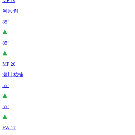
MF 19
河原 創
85’
85’
MF 20
瀬川 祐輔
55’
55’
FW 17