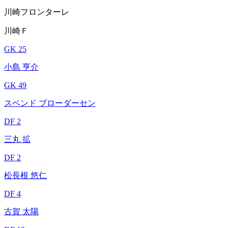
川崎フロンターレ
川崎Ｆ
GK 25
小島 亨介
GK 49
スベンド ブローダーセン
DF 2
三丸 拡
DF 2
松長根 悠仁
DF 4
古賀 太陽