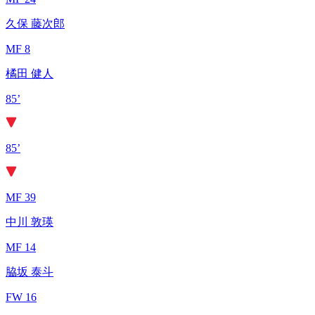
久保 藤次郎
MF 8
橘田 健人
85’
85’
MF 39
中川 敦瑛
MF 14
脇坂 泰斗
FW 16