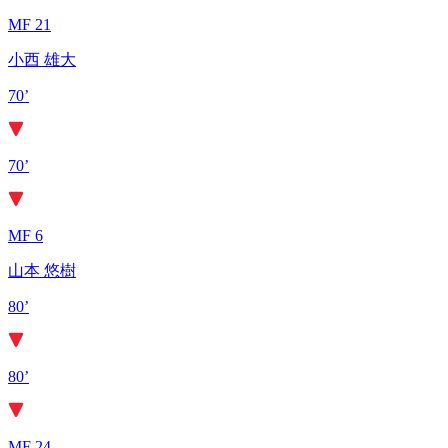
MF 21
小西 雄大
70’
70’
MF 6
山本 悠樹
80’
80’
MF 24