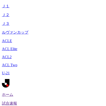
Ｊ１
Ｊ２
Ｊ３
ルヴァンカップ
ACLE
ACL Elite
ACL2
ACL Two
U-21
ホーム
試合速報