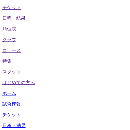
チケット
日程・結果
順位表
クラブ
ニュース
特集
スタッツ
はじめての方へ
ホーム
試合速報
チケット
日程・結果