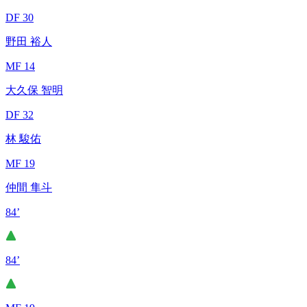
DF 30
野田 裕人
MF 14
大久保 智明
DF 32
林 駿佑
MF 19
仲間 隼斗
84’
84’