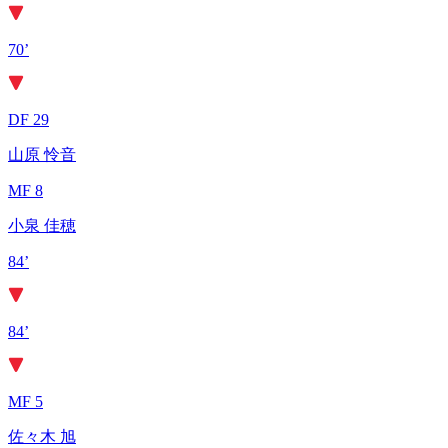
70’
DF 29
山原 怜音
MF 8
小泉 佳穂
84’
84’
MF 5
佐々木 旭