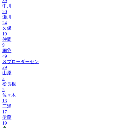
39
中川
20
瀬川
24
久保
19
仲間
9
細谷
49
Ｓブローダーセン
29
山原
2
松長根
5
佐々木
13
三浦
17
伊藤
19