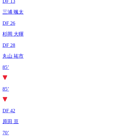
DF 13
三浦 颯太
DF 26
杉岡 大暉
DF 28
丸山 祐市
85’
85’
DF 42
原田 亘
70’