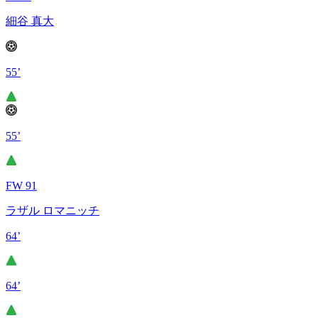
細谷 真大
55’
55’
FW 91
ラザル ロマニッチ
64’
64’