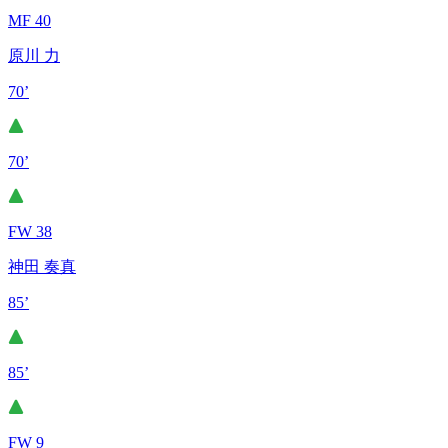
MF 40
原川 力
70’
70’
FW 38
神田 奏真
85’
85’
FW 9