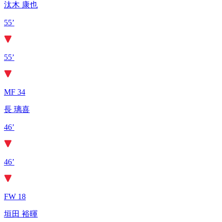
汰木 康也
55’
55’
MF 34
長 璃喜
46’
46’
FW 18
垣田 裕暉