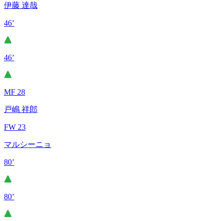
伊藤 達哉
46’
46’
MF 28
戸嶋 祥郎
FW 23
マルシーニョ
80’
80’