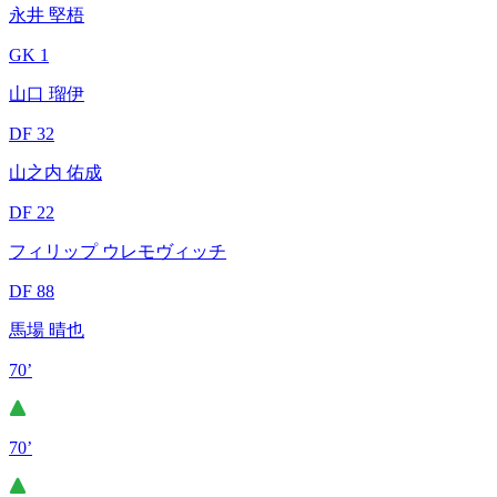
永井 堅梧
GK 1
山口 瑠伊
DF 32
山之内 佑成
DF 22
フィリップ ウレモヴィッチ
DF 88
馬場 晴也
70’
70’