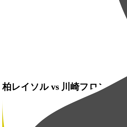
柏レイソル
vs
川崎フロンター