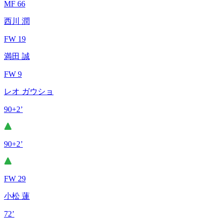
MF 66
西川 潤
FW 19
満田 誠
FW 9
レオ ガウショ
90+2’
90+2’
FW 29
小松 蓮
72’