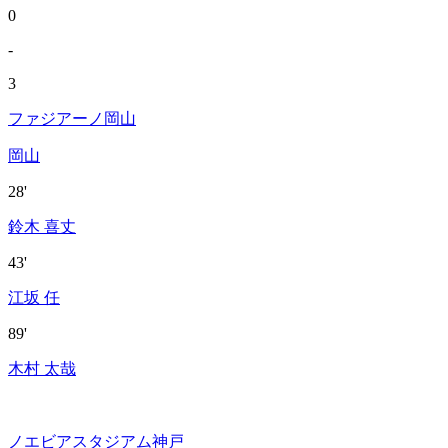
0
-
3
ファジアーノ岡山
岡山
28'
鈴木 喜丈
43'
江坂 任
89'
木村 太哉
ノエビアスタジアム神戸