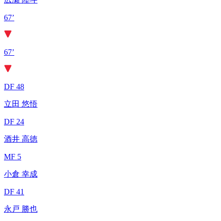
67’
67’
DF 48
立田 悠悟
DF 24
酒井 高徳
MF 5
小倉 幸成
DF 41
永戸 勝也