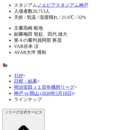
スタジアム
ノエビアスタジアム神戸
入場者数
20,713人
天候 / 気温 / 湿度
晴れ / 21.6℃ / 32%
主審
高崎 航地
副審
梅田 智起、田代 雄大
第４の審判員
阿部 将茂
VAR
谷本 涼
AVAR
大坪 博和
TOP
>
日程・結果
>
明治安田Ｊ１百年構想リーグ
>
神戸 vs 岡山 (2026年5月10日)
>
ラインナップ
Ｊリーグ公式サービス