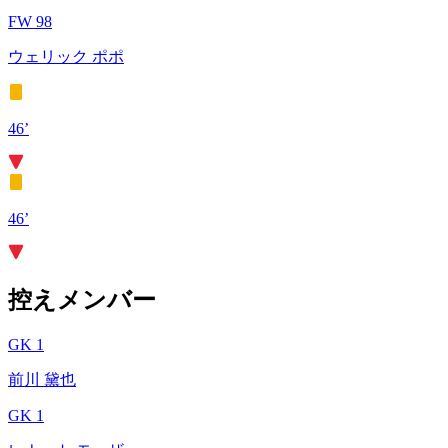
FW 98
ウェリック ポポ
46’
46’
控えメンバー
GK 1
前川 黛也
GK 1