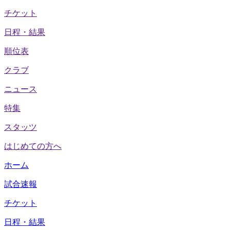
チケット
日程・結果
順位表
クラブ
ニュース
特集
スタッツ
はじめての方へ
ホーム
試合速報
チケット
日程・結果