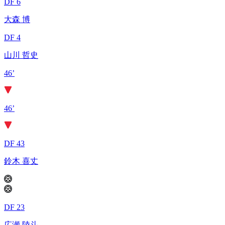
DF 6
大森 博
DF 4
山川 哲史
46’
46’
DF 43
鈴木 喜丈
DF 23
広瀬 陸斗