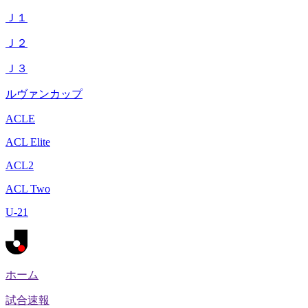
Ｊ１
Ｊ２
Ｊ３
ルヴァンカップ
ACLE
ACL Elite
ACL2
ACL Two
U-21
ホーム
試合速報