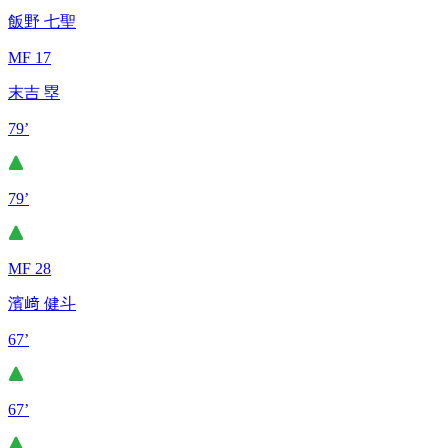
飯野 七聖
MF 17
末吉 塁
79’
79’
MF 28
濱﨑 健斗
67’
67’