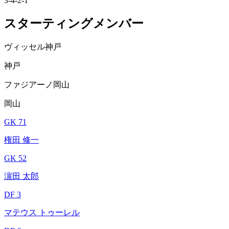
3-4-2-1
スターティングメンバー
ヴィッセル神戸
神戸
ファジアーノ岡山
岡山
GK 71
権田 修一
GK 52
濵田 太郎
DF 3
マテウス トゥーレル