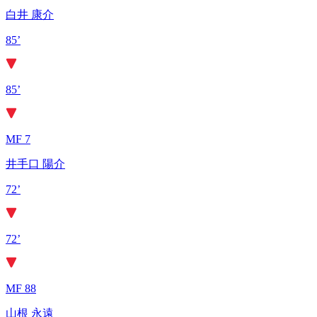
白井 康介
85’
85’
MF 7
井手口 陽介
72’
72’
MF 88
山根 永遠