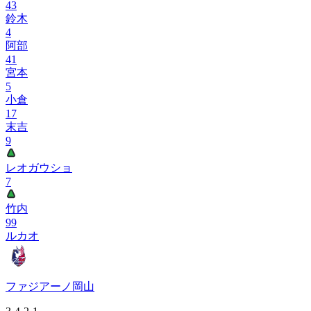
43
鈴木
4
阿部
41
宮本
5
小倉
17
末吉
9
レオガウショ
7
竹内
99
ルカオ
ファジアーノ岡山