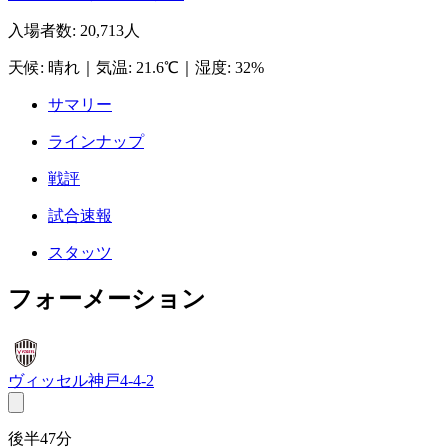
入場者数
:
20,713人
天候
:
晴れ
｜
気温
:
21.6℃
｜
湿度
:
32%
サマリー
ラインナップ
戦評
試合速報
スタッツ
フォーメーション
ヴィッセル神戸
4-4-2
後半47分