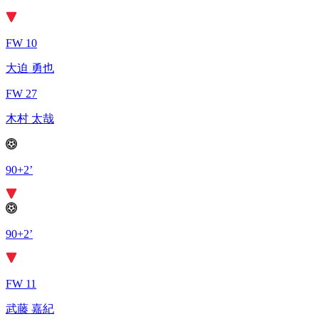
FW 10
大迫 勇也
FW 27
木村 太哉
90+2’
90+2’
FW 11
武藤 嘉紀