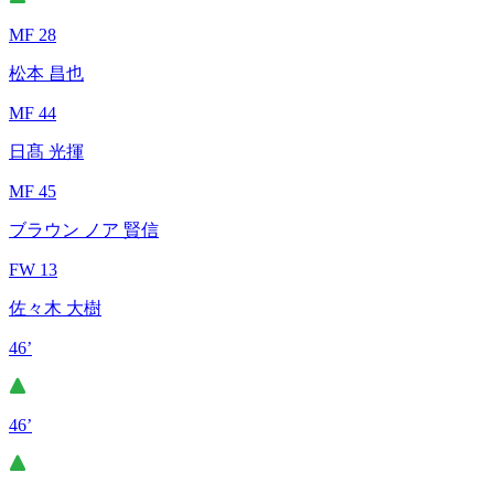
MF 28
松本 昌也
MF 44
日髙 光揮
MF 45
ブラウン ノア 賢信
FW 13
佐々木 大樹
46’
46’