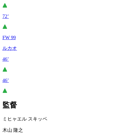
72’
FW 99
ルカオ
46’
46’
監督
ミヒャエル スキッベ
木山 隆之