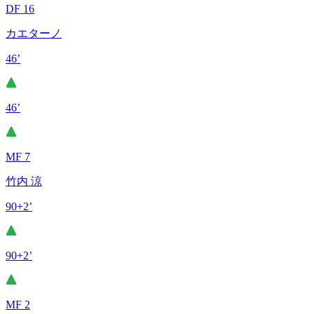
DF 16
カエターノ
46’
46’
MF 7
竹内 涼
90+2’
90+2’
MF 2