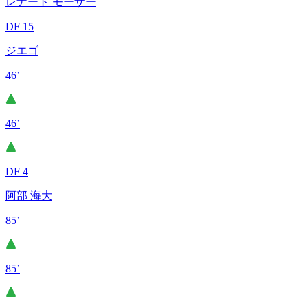
レナート モーザー
DF 15
ジエゴ
46’
46’
DF 4
阿部 海大
85’
85’