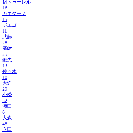
Ｍトゥーレル
16
カエターノ
15
ジエゴ
11
武藤
28
濱﨑
25
鍬先
13
佐々木
10
大迫
29
小松
52
濵田
6
大森
48
立田