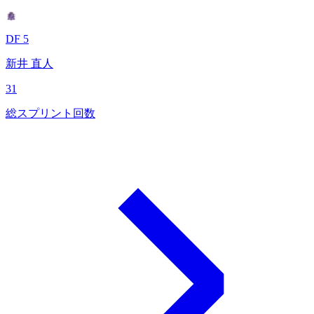
DF 5
新井 直人
31
総スプリント回数