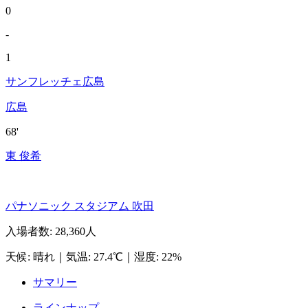
0
-
1
サンフレッチェ広島
広島
68'
東 俊希
パナソニック スタジアム 吹田
入場者数
:
28,360人
天候
:
晴れ
｜
気温
:
27.4℃
｜
湿度
:
22%
サマリー
ラインナップ