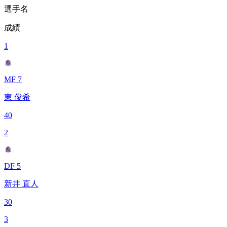
選手名
成績
1
MF 7
東 俊希
40
2
DF 5
新井 直人
30
3