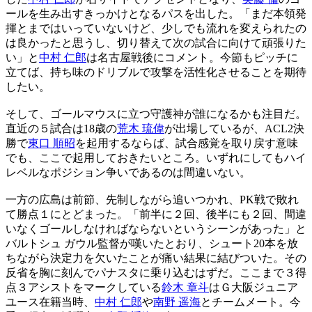
ールを生み出すきっかけとなるパスを出した。「まだ本領発
揮とまではいっていないけど、少しでも流れを変えられたの
は良かったと思うし、切り替えて次の試合に向けて頑張りた
い」と
中村 仁郎
は名古屋戦後にコメント。今節もピッチに
立てば、持ち味のドリブルで攻撃を活性化させることを期待
したい。
そして、ゴールマウスに立つ守護神が誰になるかも注目だ。
直近の５試合は18歳の
荒木 琉偉
が出場しているが、ACL2決
勝で
東口 順昭
を起用するならば、試合感覚を取り戻す意味
でも、ここで起用しておきたいところ。いずれにしてもハイ
レベルなポジション争いであるのは間違いない。
一方の広島は前節、先制しながら追いつかれ、PK戦で敗れ
て勝点１にとどまった。「前半に２回、後半にも２回、間違
いなくゴールしなければならないというシーンがあった」と
バルトシュ ガウル監督が嘆いたとおり、シュート20本を放
ちながら決定力を欠いたことが痛い結果に結びついた。その
反省を胸に刻んでパナスタに乗り込むはずだ。ここまで３得
点３アシストをマークしている
鈴木 章斗
はＧ大阪ジュニア
ユース在籍当時、
中村 仁郎
や
南野 遥海
とチームメート。今