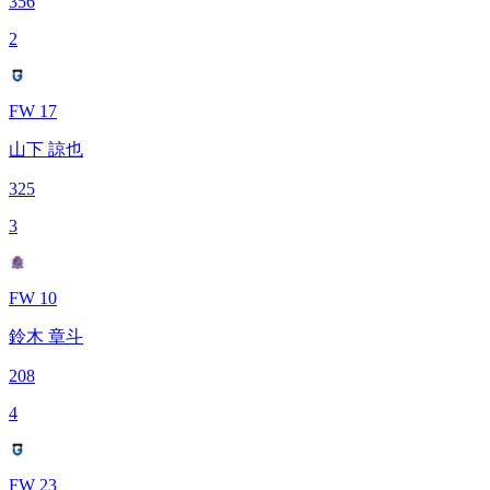
356
2
FW 17
山下 諒也
325
3
FW 10
鈴木 章斗
208
4
FW 23