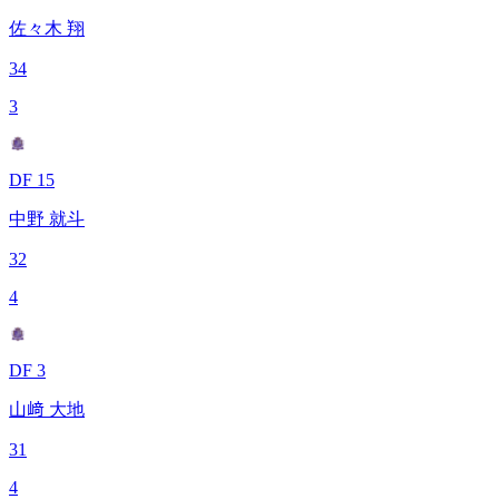
佐々木 翔
34
3
DF 15
中野 就斗
32
4
DF 3
山﨑 大地
31
4