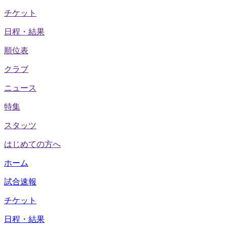
チケット
日程・結果
順位表
クラブ
ニュース
特集
スタッツ
はじめての方へ
ホーム
試合速報
チケット
日程・結果