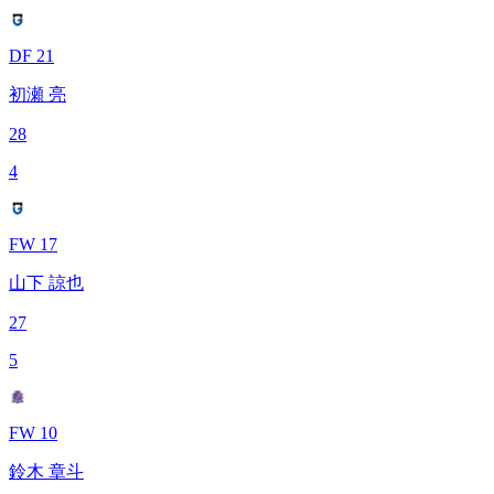
DF 21
初瀬 亮
28
4
FW 17
山下 諒也
27
5
FW 10
鈴木 章斗