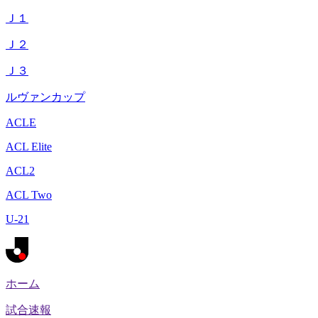
Ｊ１
Ｊ２
Ｊ３
ルヴァンカップ
ACLE
ACL Elite
ACL2
ACL Two
U-21
ホーム
試合速報