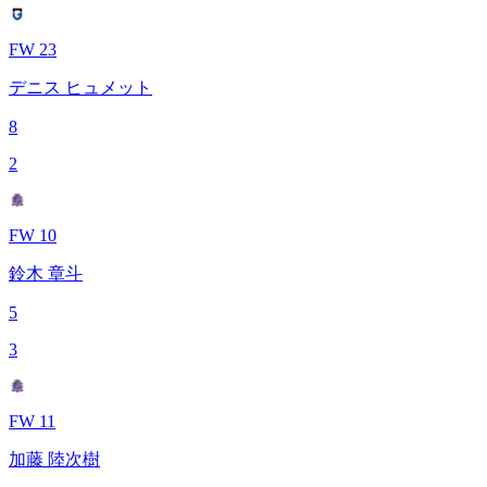
FW 23
デニス ヒュメット
8
2
FW 10
鈴木 章斗
5
3
FW 11
加藤 陸次樹