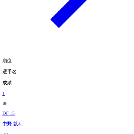
順位
選手名
成績
1
DF 15
中野 就斗