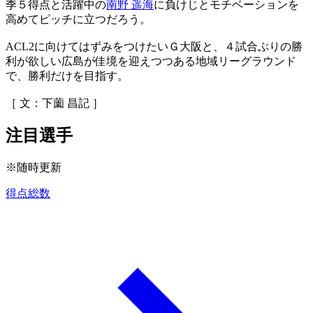
季５得点と活躍中の
南野 遥海
に負けじとモチベーションを
高めてピッチに立つだろう。
ACL2に向けてはずみをつけたいＧ大阪と、４試合ぶりの勝
利が欲しい広島が佳境を迎えつつある地域リーグラウンド
で、勝利だけを目指す。
［ 文：下薗 昌記 ］
注目選手
※随時更新
得点総数