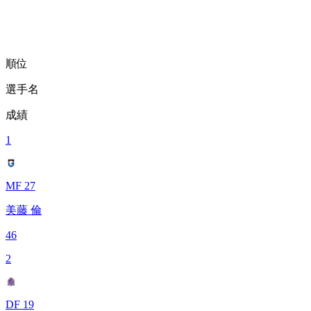
順位
選手名
成績
1
MF 27
美藤 倫
46
2
DF 19