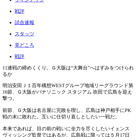
戦評
試合速報
スタッツ
見どころ
戦評
11連戦の締めくくり。Ｇ大阪は“大舞台”へはずみをつけられ
るか
明治安田Ｊ１百年構想WESTグループ地域リーグラウンド第
16節、Ｇ大阪がパナソニック スタジアム 吹田で広島を迎え
撃つ。
前節、Ｇ大阪は名古屋に完敗を喫し、広島は神戸相手にPK
戦の末に敗れた。互いに仕切り直しとしたい一戦だ。
本来であれば、目の前の戦いに全力を尽くしたいイェンス
ヴィッシング監督ではあるが、広島戦に限っては５月17日