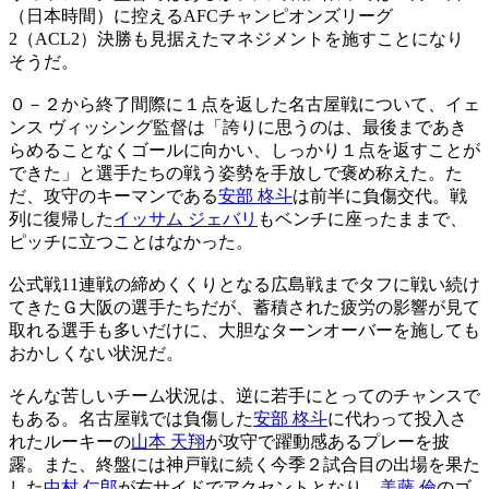
（日本時間）に控えるAFCチャンピオンズリーグ
2（ACL2）決勝も見据えたマネジメントを施すことになり
そうだ。
０－２から終了間際に１点を返した名古屋戦について、イェ
ンス ヴィッシング監督は「誇りに思うのは、最後まであき
らめることなくゴールに向かい、しっかり１点を返すことが
できた」と選手たちの戦う姿勢を手放しで褒め称えた。た
だ、攻守のキーマンである
安部 柊斗
は前半に負傷交代。戦
列に復帰した
イッサム ジェバリ
もベンチに座ったままで、
ピッチに立つことはなかった。
公式戦11連戦の締めくくりとなる広島戦までタフに戦い続け
てきたＧ大阪の選手たちだが、蓄積された疲労の影響が見て
取れる選手も多いだけに、大胆なターンオーバーを施しても
おかしくない状況だ。
そんな苦しいチーム状況は、逆に若手にとってのチャンスで
もある。名古屋戦では負傷した
安部 柊斗
に代わって投入さ
れたルーキーの
山本 天翔
が攻守で躍動感あるプレーを披
露。また、終盤には神戸戦に続く今季２試合目の出場を果た
した
中村 仁郎
が右サイドでアクセントとなり、
美藤 倫
のゴ