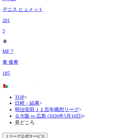
デニス ヒュメット
201
5
MF 7
東 俊希
185
TOP
>
日程・結果
>
明治安田Ｊ１百年構想リーグ
>
Ｇ大阪 vs 広島 (2026年5月10日)
>
見どころ
Ｊリーグ公式サービス