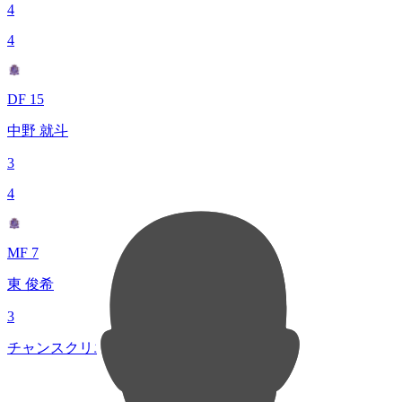
4
4
DF 15
中野 就斗
3
4
MF 7
東 俊希
3
チャンスクリエイト総数