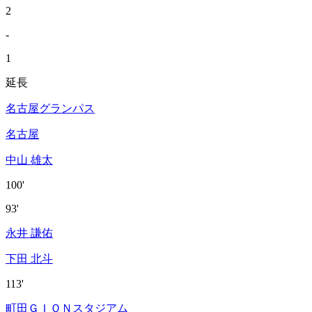
2
-
1
延長
名古屋グランパス
名古屋
中山 雄太
100'
93'
永井 謙佑
下田 北斗
113'
町田ＧＩＯＮスタジアム