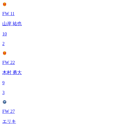
FW 11
山岸 祐也
10
2
FW 22
木村 勇大
9
3
FW 27
エリキ