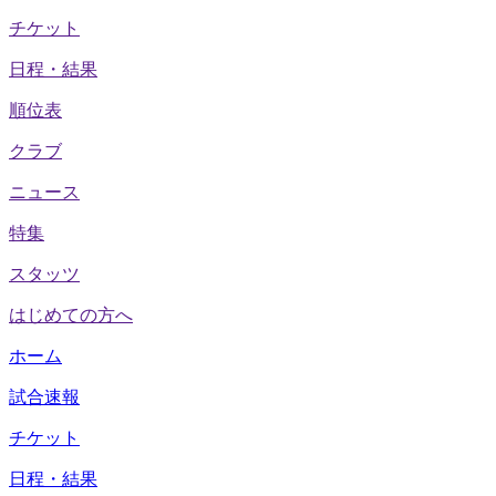
チケット
日程・結果
順位表
クラブ
ニュース
特集
スタッツ
はじめての方へ
ホーム
試合速報
チケット
日程・結果