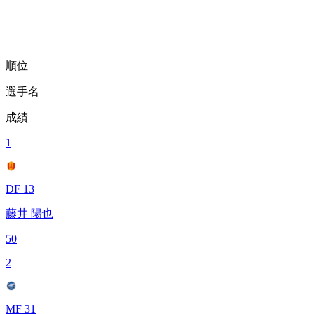
順位
選手名
成績
1
DF 13
藤井 陽也
50
2
MF 31