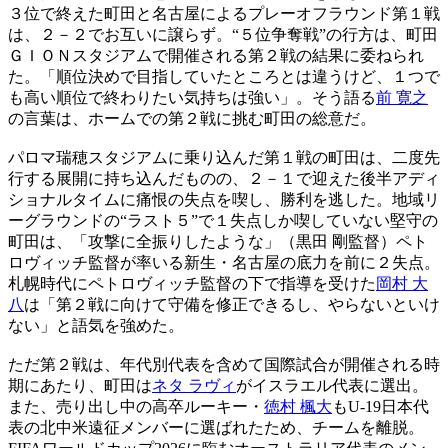
３位で終えた町田と名古屋によるプレーオフラウンド第１戦
は、２－２でお互いに譲らず。“５位争奪戦”の行方は、町田
ＧＩＯＮスタジアムで開催される第２戦の結果に委ねられ
た。「順位決めで目指していたところとは違うけど、１つで
も高い順位で終わりたい気持ちは強い」。そう語る
前 寛之
の言葉は、ホームでの第２戦に挑む町田の総意だ。
パロマ瑞穂スタジアムに乗り込んだ第１戦の町田は、二度先
行する展開に持ち込んだものの、２－１で迎えた後半アディ
ショナルタイムに痛恨の失点を喫し、勝利を逃した。地域リ
ーグラウンドの“ラスト５”で１失点しか喫していない堅守の
町田は、「攻撃に全振りしたような」（黒田 剛監督）ペト
ロヴィッチ監督が率いる新生・名古屋の底力を前に２失点。
札幌時代にペトロヴィッチ監督の下で指導を受けた
岡村 大
八
は「第２戦に向けて守備を修正できるし、やらないといけ
ない」と語気を強めた。
ただ第２戦は、年代別代表を含めて国際試合が開催される時
期にあたり、町田は
ネタ ラヴィ
がイスラエル代表に選出。
また、売り出し中の高卒ルーキー・
徳村 楓大
もU-19日本代
表の北中米遠征メンバーに選ばれたため、チームを離脱。