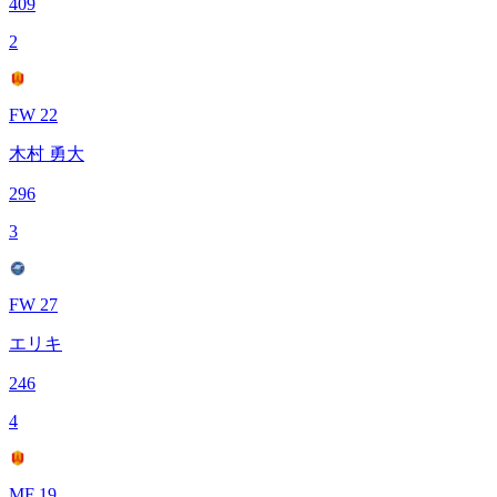
409
2
FW 22
木村 勇大
296
3
FW 27
エリキ
246
4
MF 19