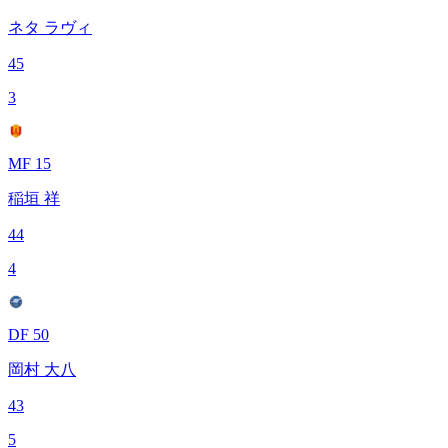
ネタ ラヴィ
45
3
MF 15
稲垣 祥
44
4
DF 50
岡村 大八
43
5