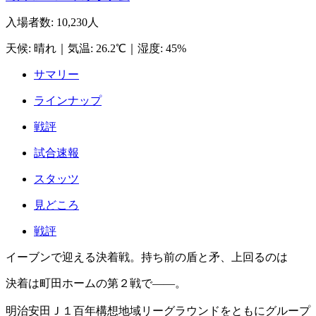
入場者数
:
10,230人
天候
:
晴れ
｜
気温
:
26.2℃
｜
湿度
:
45%
サマリー
ラインナップ
戦評
試合速報
スタッツ
見どころ
戦評
イーブンで迎える決着戦。持ち前の盾と矛、上回るのは
決着は町田ホームの第２戦で――。
明治安田Ｊ１百年構想地域リーグラウンドをともにグループ