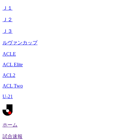
Ｊ１
Ｊ２
Ｊ３
ルヴァンカップ
ACLE
ACL Elite
ACL2
ACL Two
U-21
ホーム
試合速報