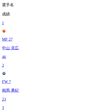
選手名
成績
1
MF 27
中山 克広
46
2
FW 7
相馬 勇紀
23
3