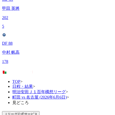
甲田 英將
202
5
DF 88
中村 帆高
178
TOP
>
日程・結果
>
明治安田Ｊ１百年構想リーグ
>
町田 vs 名古屋 (2026年6月6日)
>
見どころ
Ｊリーグ公式サービス