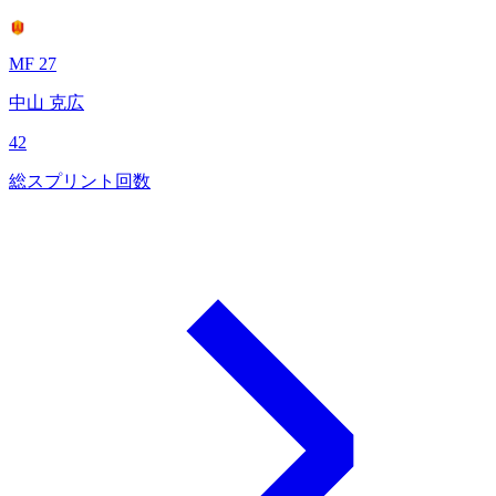
MF 27
中山 克広
42
総スプリント回数