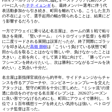
FIFAワールドカップ2026に臨むオーストラリア代表のメン
バーに入った
テテ イェンギ
も、最終メンバー選考に伴う代
表活動参加から引き続き、町田を離れている。こうした主力
の不在によって、選手起用の幅が限られることは、結果にど
う影響するだろうか。
一方でアウェイに乗り込む名古屋は、ホームの第１戦で粘り
強さを発揮。「堅いチーム」（ペトロヴィッチ監督）を相手
に二度リードされる展開は誤算だったが、終了間際にゴラッ
ソを叩き込んだ
高嶺 朋樹
は「こういう負けている状態で町
田から点を取ることはかなり難しい中、負けなかったことは
大きい」と前を向く。そして第２戦に向けて、「勝ってハー
フシーズンを終わりたいし、次は勝利につながるゴールを決
めたい」と気合い十分だ。
名古屋は新指揮官就任から約半年。サイドチェンジからチャ
ンスを作るアプローチや、コンビネーションプレーを交えた
アタックは、堅守の町田を十分に苦しめた。“ミシャ流”の浸
透に自信をのぞかせる名古屋イレブンは、2026/27シーズン
に良い形でつなげるためにも、町田にアウェイで勝利し、５
位でＪ１百年構想リーグを終えたい気持ちは強い。ペトロヴ
ィッチ監督は言った。