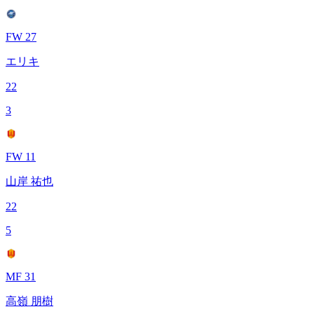
FW 27
エリキ
22
3
FW 11
山岸 祐也
22
5
MF 31
高嶺 朋樹