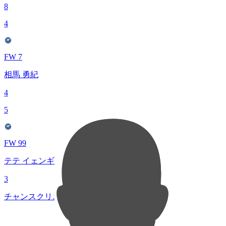
8
4
FW 7
相馬 勇紀
4
5
FW 99
テテ イェンギ
3
チャンスクリエイト総数