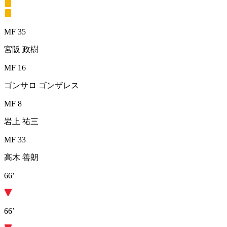
MF 35
宮阪 政樹
MF 16
ゴンサロ ゴンザレス
MF 8
岩上 祐三
MF 33
高木 善朗
66’
66’