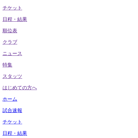
チケット
日程・結果
順位表
クラブ
ニュース
特集
スタッツ
はじめての方へ
ホーム
試合速報
チケット
日程・結果