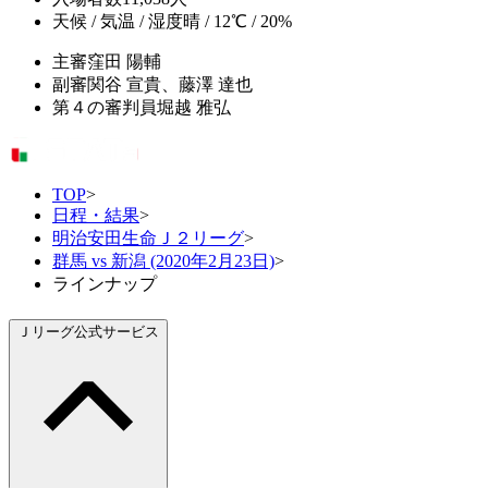
天候 / 気温 / 湿度
晴 / 12℃ / 20%
主審
窪田 陽輔
副審
関谷 宣貴、藤澤 達也
第４の審判員
堀越 雅弘
TOP
>
日程・結果
>
明治安田生命Ｊ２リーグ
>
群馬 vs 新潟 (2020年2月23日)
>
ラインナップ
Ｊリーグ公式サービス