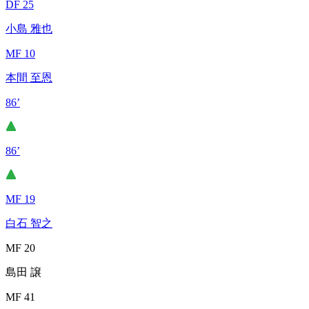
DF 25
小島 雅也
MF 10
本間 至恩
86’
86’
MF 19
白石 智之
MF 20
島田 譲
MF 41