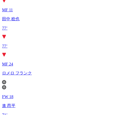
MF 11
田中 稔也
77’
77’
MF 24
ロメロ フランク
FW 18
進 昂平
71’