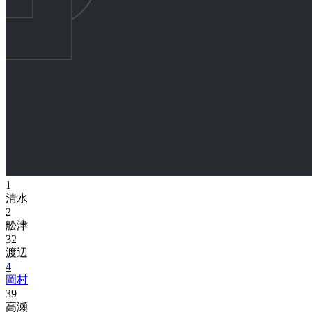
1
清水
2
舩津
32
渡辺
4
岡村
39
高瀬