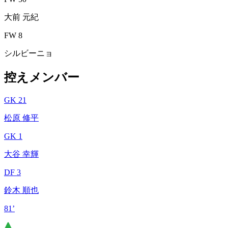
大前 元紀
FW 8
シルビーニョ
控えメンバー
GK 21
松原 修平
GK 1
大谷 幸輝
DF 3
鈴木 順也
81’