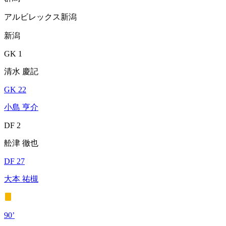
アルビレックス新潟
新潟
GK 1
清水 慶記
GK 22
小島 亨介
DF 2
舩津 徹也
DF 27
大本 祐槻
90’