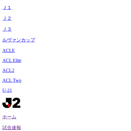
Ｊ１
Ｊ２
Ｊ３
ルヴァンカップ
ACLE
ACL Elite
ACL2
ACL Two
U-21
ホーム
試合速報