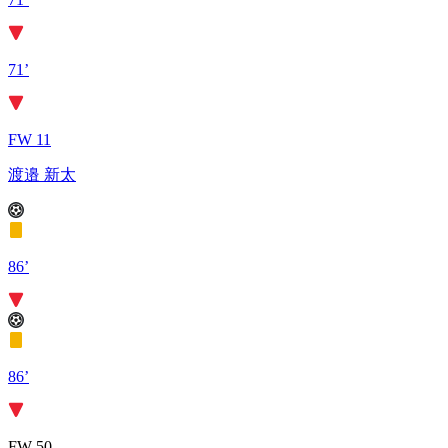
71’
FW 11
渡邉 新太
86’
86’
FW 50