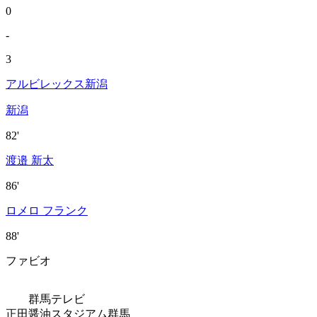
0
-
3
アルビレックス新潟
新潟
82'
渡邉 新太
86'
ロメロ フランク
88'
ファビオ
群馬テレビ
正田醤油スタジアム群馬