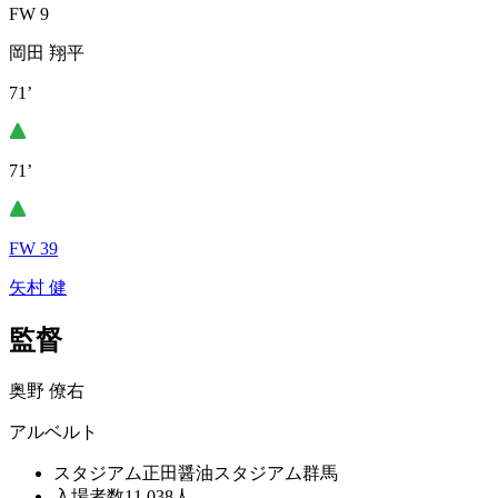
FW 9
岡田 翔平
71’
71’
FW 39
矢村 健
監督
奥野 僚右
アルベルト
スタジアム
正田醤油スタジアム群馬
入場者数
11,038人