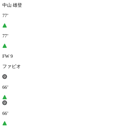
中山 雄登
77’
77’
FW 9
ファビオ
66’
66’