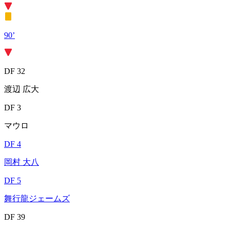
90’
DF 32
渡辺 広大
DF 3
マウロ
DF 4
岡村 大八
DF 5
舞行龍ジェームズ
DF 39