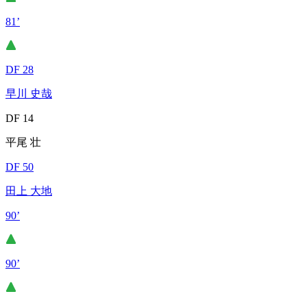
81’
DF 28
早川 史哉
DF 14
平尾 壮
DF 50
田上 大地
90’
90’