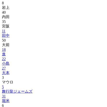
8
岩上
40
内田
35
宮阪
11
田中
50
大前
18
進
22
小島
27
大本
3
マウロ
5
舞行龍ジェームズ
31
堀米
6