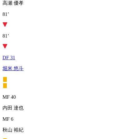
高瀬 優孝
81’
81’
DF 31
堀米 悠斗
MF 40
内田 達也
MF 6
秋山 裕紀