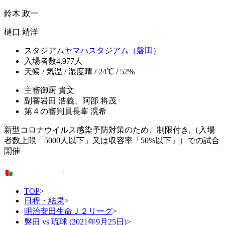
鈴木 政一
樋口 靖洋
スタジアム
ヤマハスタジアム（磐田）
入場者数
4,977人
天候 / 気温 / 湿度
晴 / 24℃ / 52%
主審
御厨 貴文
副審
岩田 浩義、阿部 将茂
第４の審判員
長峯 滉希
新型コロナウイルス感染予防対策のため、制限付き,（入場
者数上限「5000人以下」又は収容率「50%以下」）での試合
開催
TOP
>
日程・結果
>
明治安田生命Ｊ２リーグ
>
磐田 vs 琉球 (2021年9月25日)
>