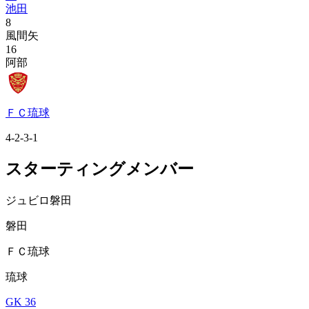
池田
8
風間矢
16
阿部
ＦＣ琉球
4-2-3-1
スターティングメンバー
ジュビロ磐田
磐田
ＦＣ琉球
琉球
GK 36