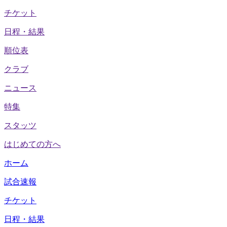
チケット
日程・結果
順位表
クラブ
ニュース
特集
スタッツ
はじめての方へ
ホーム
試合速報
チケット
日程・結果