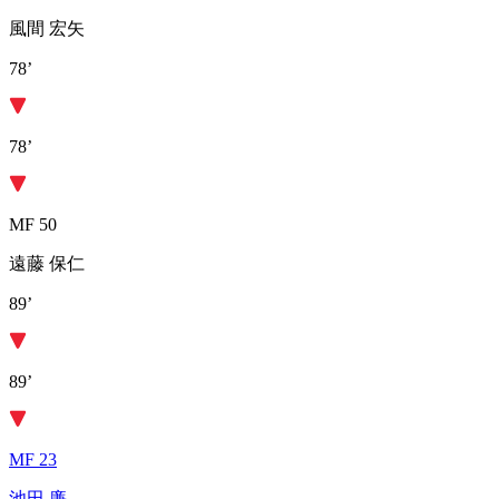
風間 宏矢
78’
78’
MF 50
遠藤 保仁
89’
89’
MF 23
池田 廉