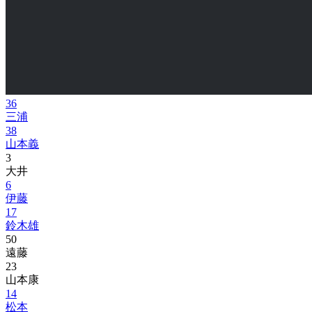
36
三浦
38
山本義
3
大井
6
伊藤
17
鈴木雄
50
遠藤
23
山本康
14
松本