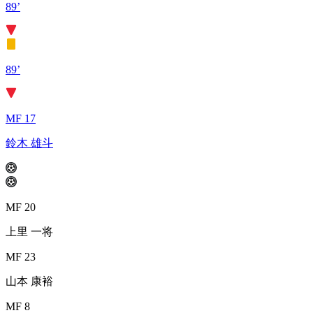
89’
89’
MF 17
鈴木 雄斗
MF 20
上里 一将
MF 23
山本 康裕
MF 8