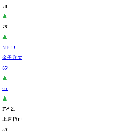
78’
78’
MF 40
金子 翔太
65’
65’
FW 21
上原 慎也
89’