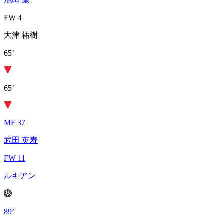
FW 4
大津 祐樹
65’
65’
MF 37
武田 英寿
FW 11
ルキアン
89’