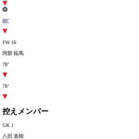
89’
FW 16
阿部 拓馬
78’
78’
控えメンバー
GK 1
八田 直樹