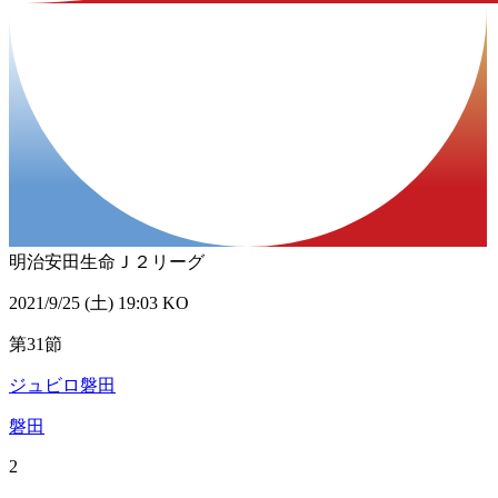
明治安田生命Ｊ２リーグ
2021/9/25 (土) 19:03 KO
第31節
ジュビロ磐田
磐田
2