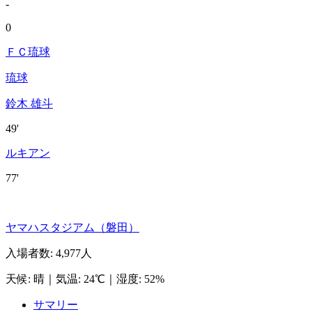
-
0
ＦＣ琉球
琉球
鈴木 雄斗
49'
ルキアン
77'
ヤマハスタジアム（磐田）
入場者数
:
4,977人
天候
:
晴
｜
気温
:
24℃
｜
湿度
:
52%
サマリー