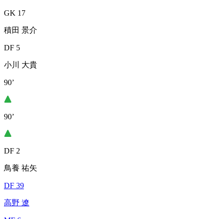
GK 17
積田 景介
DF 5
小川 大貴
90’
90’
DF 2
鳥養 祐矢
DF 39
高野 遼