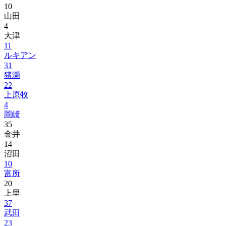
10
山田
4
大津
11
ルキアン
31
猪瀬
22
上原牧
4
岡崎
35
金井
14
沼田
10
富所
20
上里
37
武田
23