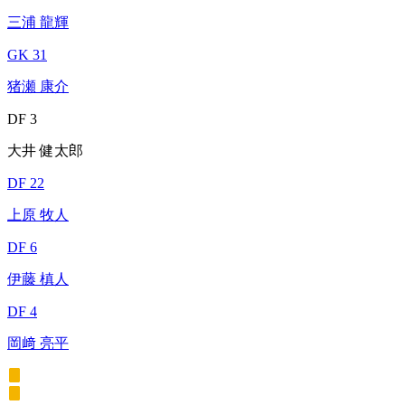
三浦 龍輝
GK 31
猪瀬 康介
DF 3
大井 健太郎
DF 22
上原 牧人
DF 6
伊藤 槙人
DF 4
岡﨑 亮平