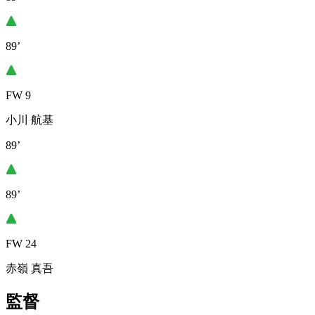
89’
FW 9
小川 航基
89’
89’
FW 24
赤嶺 真吾
監督