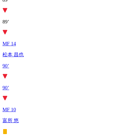
89’
MF 14
松本 昌也
90’
90’
MF 10
富所 悠