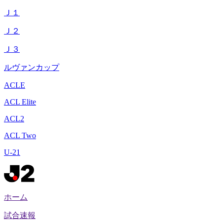
Ｊ１
Ｊ２
Ｊ３
ルヴァンカップ
ACLE
ACL Elite
ACL2
ACL Two
U-21
ホーム
試合速報