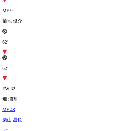
MF 9
菊地 俊介
62’
62’
FW 32
畑 潤基
MF 48
柴山 昌也
57’