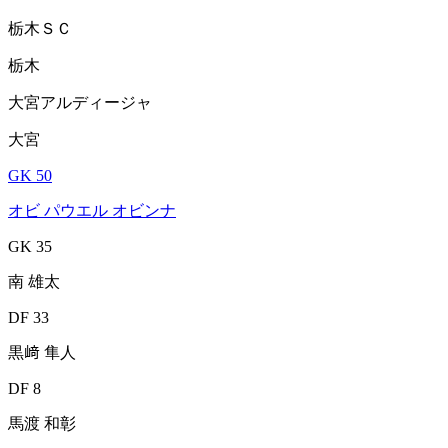
栃木ＳＣ
栃木
大宮アルディージャ
大宮
GK 50
オビ パウエル オビンナ
GK 35
南 雄太
DF 33
黒﨑 隼人
DF 8
馬渡 和彰