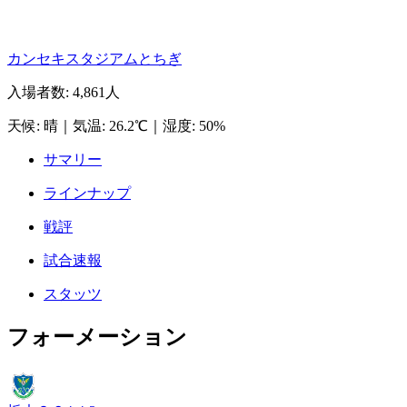
カンセキスタジアムとちぎ
入場者数
:
4,861人
天候
:
晴
｜
気温
:
26.2℃
｜
湿度
:
50%
サマリー
ラインナップ
戦評
試合速報
スタッツ
フォーメーション