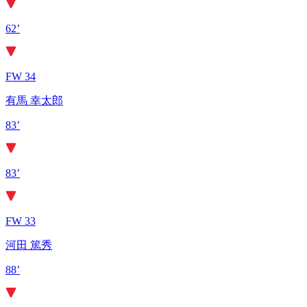
62’
FW 34
有馬 幸太郎
83’
83’
FW 33
河田 篤秀
88’