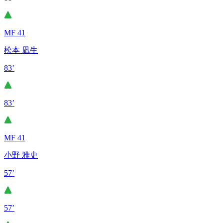
MF 41
松本 凪生
83’
83’
MF 41
小野 雅史
57’
57’