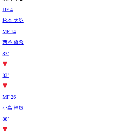
DF 4
松本 大弥
MF 14
西谷 優希
83’
83’
MF 26
小島 幹敏
88’