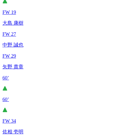
FW 19
大島 康樹
FW 27
中野 誠也
FW 29
矢野 貴章
60’
60’
FW 34
佐相 壱明