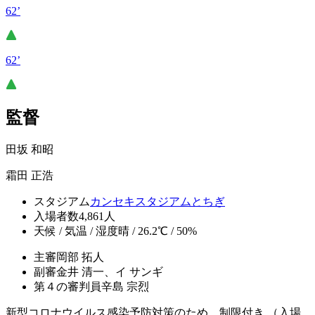
62’
62’
監督
田坂 和昭
霜田 正浩
スタジアム
カンセキスタジアムとちぎ
入場者数
4,861人
天候 / 気温 / 湿度
晴 / 26.2℃ / 50%
主審
岡部 拓人
副審
金井 清一、イ サンギ
第４の審判員
辛島 宗烈
新型コロナウイルス感染予防対策のため、制限付き,（入場