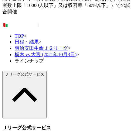
者数上限「10000人以下」又は収容率「50%以下」）での試
合開催
TOP
>
日程・結果
>
明治安田生命Ｊ２リーグ
>
栃木 vs 大宮 (2021年10月3日)
>
ラインナップ
Ｊリーグ公式サービス
Ｊリーグ公式サービス