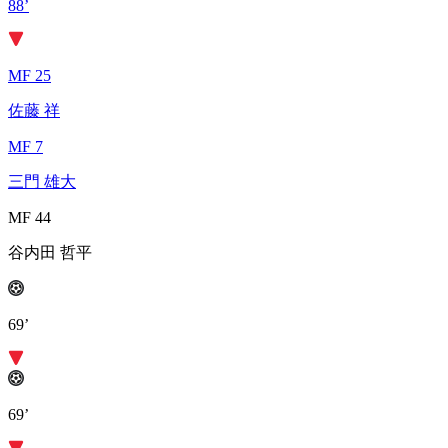
88’
MF 25
佐藤 祥
MF 7
三門 雄大
MF 44
谷内田 哲平
69’
69’