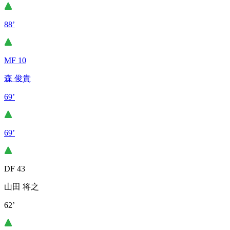
88’
MF 10
森 俊貴
69’
69’
DF 43
山田 将之
62’