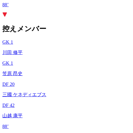
88’
控えメンバー
GK 1
川田 修平
GK 1
笠原 昂史
DF 20
三國 ケネディエブス
DF 42
山越 康平
88’