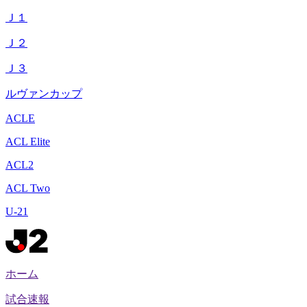
Ｊ１
Ｊ２
Ｊ３
ルヴァンカップ
ACLE
ACL Elite
ACL2
ACL Two
U-21
ホーム
試合速報