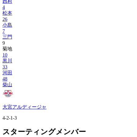
西村
4
松本
26
小島
7
三門
9
菊地
10
黒川
33
河田
48
柴山
大宮アルディージャ
4-2-1-3
スターティングメンバー