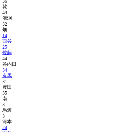
36
乾
49
溝渕
32
畑
14
西谷
25
佐藤
44
谷内田
34
有馬
31
豊田
35
南
8
馬渡
3
河本
24