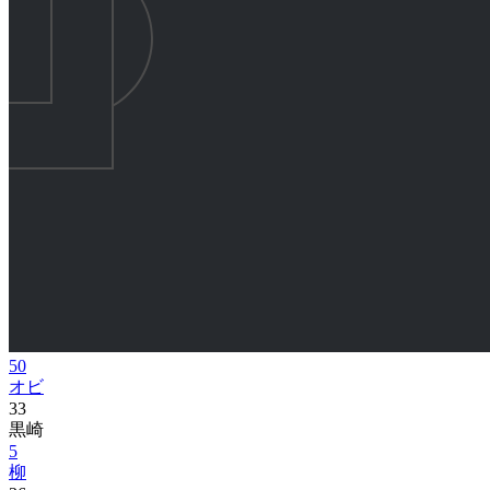
50
オビ
33
黒崎
5
柳