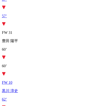
57’
FW 31
豊田 陽平
60’
60’
FW 10
黒川 淳史
62’