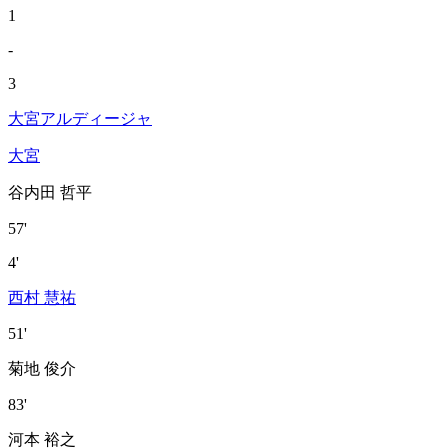
1
-
3
大宮アルディージャ
大宮
谷内田 哲平
57'
4'
西村 慧祐
51'
菊地 俊介
83'
河本 裕之