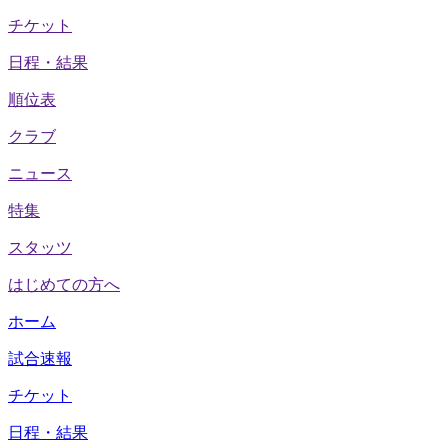
チケット
日程・結果
順位表
クラブ
ニュース
特集
スタッツ
はじめての方へ
ホーム
試合速報
チケット
日程・結果