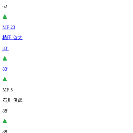
62’
MF 23
植田 啓太
83’
83’
MF 5
石川 俊輝
88’
88’