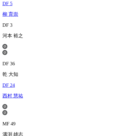
DF 5
柳 育崇
DF 3
河本 裕之
DF 36
乾 大知
DF 24
西村 慧祐
MF 49
溝渕 雄志