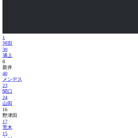
1
河田
30
浦上
8
新井
40
メンデス
23
関口
24
山田
16
野津田
17
荒木
15