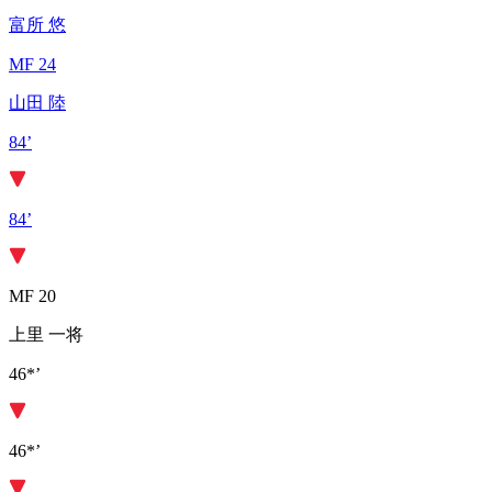
富所 悠
MF 24
山田 陸
84’
84’
MF 20
上里 一将
46*’
46*’