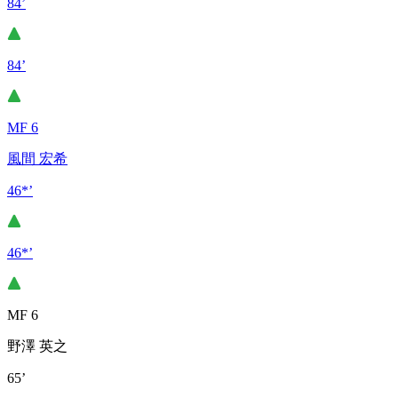
84’
84’
MF 6
風間 宏希
46*’
46*’
MF 6
野澤 英之
65’