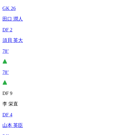
GK 26
田口 潤人
DF 2
須貝 英大
78’
78’
DF 9
李 栄直
DF 4
山本 英臣