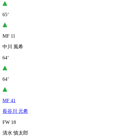
65’
MF 11
中川 風希
64’
64’
MF 41
長谷川 元希
FW 18
清水 慎太郎