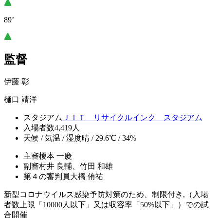
89’
監督
伊藤 彰
樋口 靖洋
スタジアム
ＪＩＴ リサイクルインク スタジアム
入場者数
4,419人
天候 / 気温 / 湿度
晴 / 29.6℃ / 34%
主審
榎本 一慶
副審
村井 良輔、竹田 和雄
第４の審判員
大橋 侑祐
新型コロナウイルス感染予防対策のため、制限付き,（入場
者数上限「10000人以下」又は収容率「50%以下」）での試
合開催