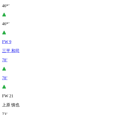
46*’
46*’
FW 9
三平 和司
78’
78’
FW 21
上原 慎也
73’