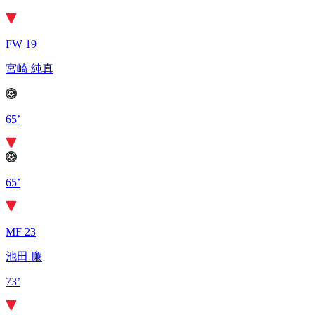
FW 19
宮崎 純真
65’
65’
MF 23
池田 廉
73’