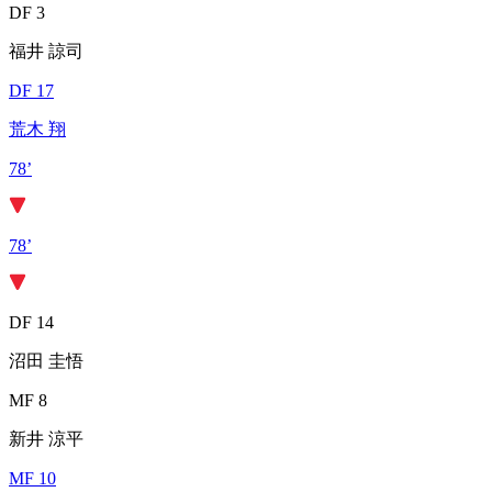
DF 3
福井 諒司
DF 17
荒木 翔
78’
78’
DF 14
沼田 圭悟
MF 8
新井 涼平
MF 10