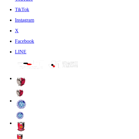
TikTok
Instagram
X
Facebook
LINE