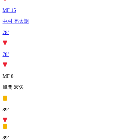
MF 15
中村 亮太朗
78’
78’
MF 8
風間 宏矢
89’
89’