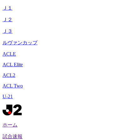
Ｊ１
Ｊ２
Ｊ３
ルヴァンカップ
ACLE
ACL Elite
ACL2
ACL Two
U-21
ホーム
試合速報