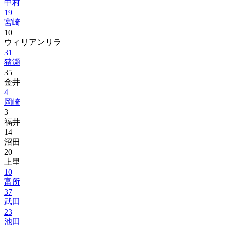
中村
19
宮崎
10
ウィリアンリラ
31
猪瀬
35
金井
4
岡崎
3
福井
14
沼田
20
上里
10
富所
37
武田
23
池田