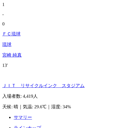
1
-
0
ＦＣ琉球
琉球
宮崎 純真
13'
ＪＩＴ リサイクルインク スタジアム
入場者数
:
4,419人
天候
:
晴
｜
気温
:
29.6℃
｜
湿度
:
34%
サマリー
ラインナップ