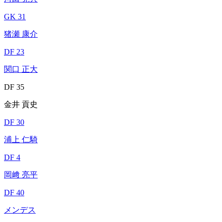
GK 31
猪瀬 康介
DF 23
関口 正大
DF 35
金井 貢史
DF 30
浦上 仁騎
DF 4
岡﨑 亮平
DF 40
メンデス