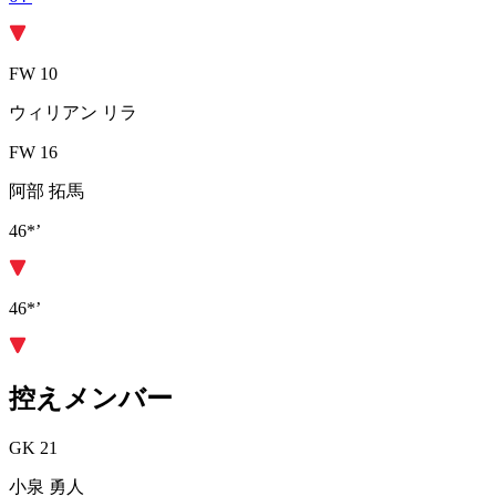
FW 10
ウィリアン リラ
FW 16
阿部 拓馬
46*’
46*’
控えメンバー
GK 21
小泉 勇人