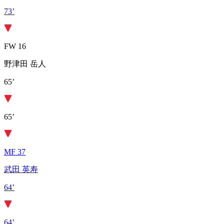
73’
FW 16
野津田 岳人
65’
65’
MF 37
武田 英寿
64’
64’