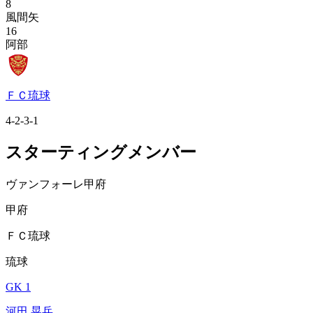
8
風間矢
16
阿部
ＦＣ琉球
4-2-3-1
スターティングメンバー
ヴァンフォーレ甲府
甲府
ＦＣ琉球
琉球
GK 1
河田 晃兵