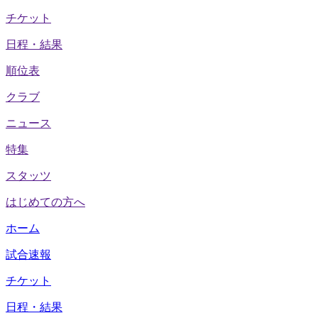
チケット
日程・結果
順位表
クラブ
ニュース
特集
スタッツ
はじめての方へ
ホーム
試合速報
チケット
日程・結果