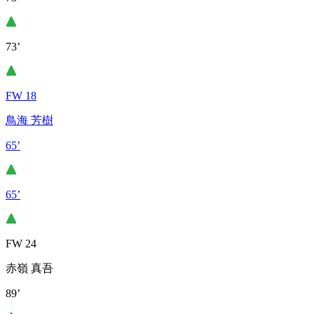
73’
FW 18
鳥海 芳樹
65’
65’
FW 24
赤嶺 真吾
89’