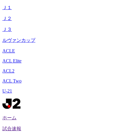
Ｊ１
Ｊ２
Ｊ３
ルヴァンカップ
ACLE
ACL Elite
ACL2
ACL Two
U-21
ホーム
試合速報