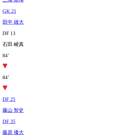
GK 21
田中 雄大
DF 13
石田 崚真
84’
84’
DF 25
藤山 智史
DF 35
藤原 優大