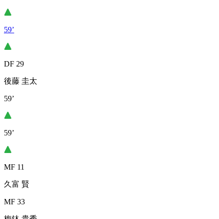
59’
DF 29
後藤 圭太
59’
59’
MF 11
久富 賢
MF 33
梅鉢 貴秀