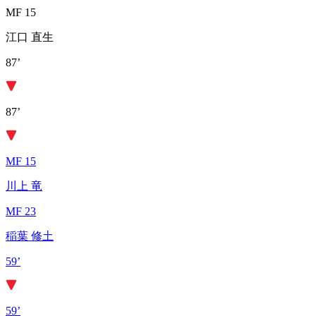
MF 15
江口 直生
87’
87’
MF 15
川上 竜
MF 23
稲葉 修土
59’
59’