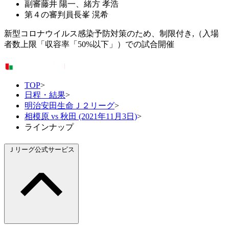
副審
藤井 陽一、緒方 孝浩
第４の審判員
長峯 滉希
新型コロナウイルス感染予防対策のため、制限付き,（入場
者数上限「収容率「50%以下」）での試合開催
TOP
>
日程・結果
>
明治安田生命Ｊ２リーグ
>
相模原 vs 秋田 (2021年11月3日)
>
ラインナップ
Ｊリーグ公式サービス