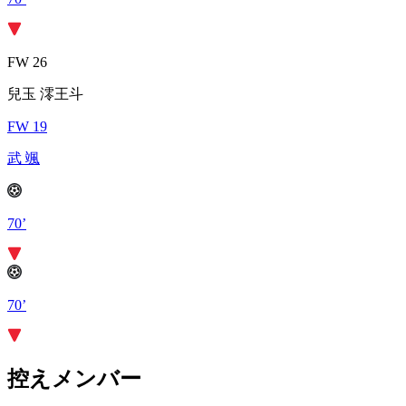
FW 26
兒玉 澪王斗
FW 19
武 颯
70’
70’
控えメンバー