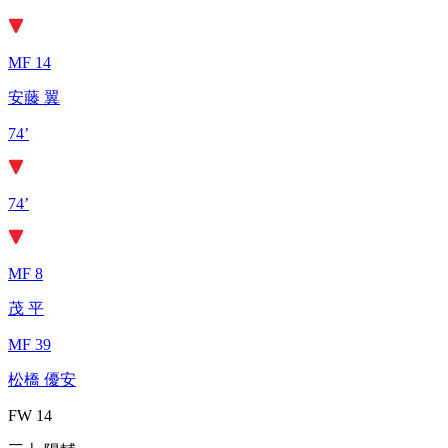
MF 14
安藤 翼
74’
74’
MF 8
茂 平
MF 39
松橋 優安
FW 14