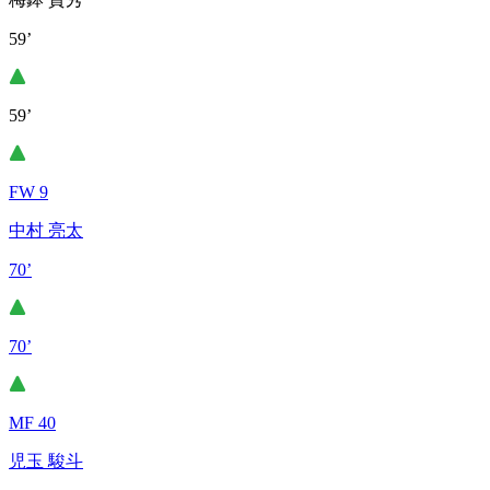
59’
59’
FW 9
中村 亮太
70’
70’
MF 40
児玉 駿斗