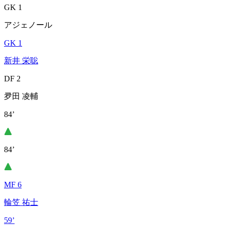
GK 1
アジェノール
GK 1
新井 栄聡
DF 2
夛田 凌輔
84’
84’
MF 6
輪笠 祐士
59’