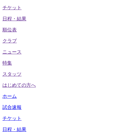
チケット
日程・結果
順位表
クラブ
ニュース
特集
スタッツ
はじめての方へ
ホーム
試合速報
チケット
日程・結果