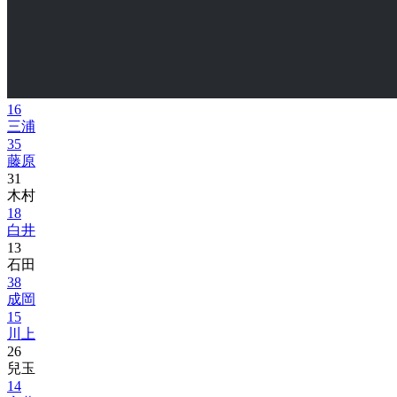
16
三浦
35
藤原
31
木村
18
白井
13
石田
38
成岡
15
川上
26
兒玉
14