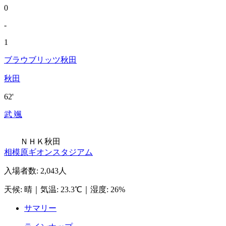
0
-
1
ブラウブリッツ秋田
秋田
62'
武 颯
ＮＨＫ秋田
相模原ギオンスタジアム
入場者数
:
2,043人
天候
:
晴
｜
気温
:
23.3℃
｜
湿度
:
26%
サマリー