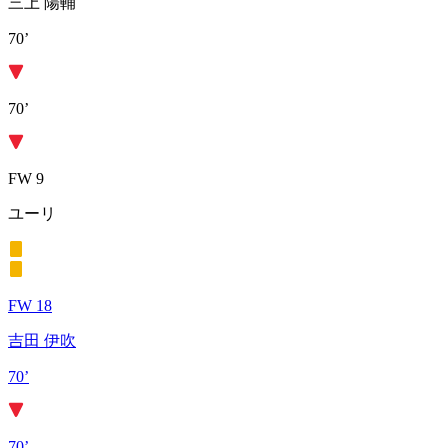
三上 陽輔
70’
70’
FW 9
ユーリ
FW 18
吉田 伊吹
70’
70’