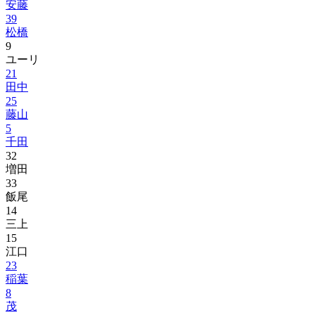
安藤
39
松橋
9
ユーリ
21
田中
25
藤山
5
千田
32
増田
33
飯尾
14
三上
15
江口
23
稲葉
8
茂