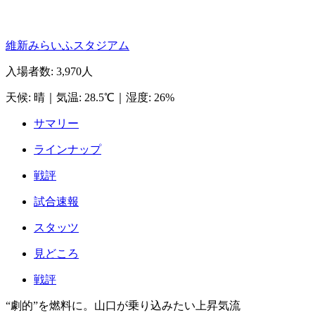
維新みらいふスタジアム
入場者数
:
3,970人
天候
:
晴
｜
気温
:
28.5℃
｜
湿度
:
26%
サマリー
ラインナップ
戦評
試合速報
スタッツ
見どころ
戦評
“劇的”を燃料に。山口が乗り込みたい上昇気流