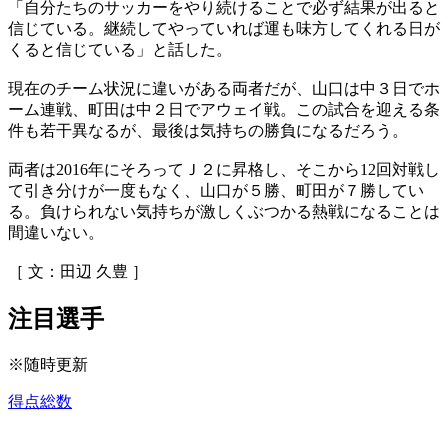
「自分たちのサッカーをやり続けることで必ず結果が出ると
信じている。継続してやっていれば運も味方してくれる日が
くると信じている」と話した。
現在のチーム状況に違いがある両者だが、山口は中３日でホ
ーム連戦、町田は中２日でアウェイ戦。この試合を迎える条
件も若干異なるが、最後は気持ちの勝負になるだろう。
両者は2016年にそろってＪ２に昇格し、そこから12回対戦し
て引き分けが一度もなく、山口が５勝、町田が７勝してい
る。負けられない気持ちが激しくぶつかる熱戦になることは
間違いない。
［ 文：田辺 久豊 ］
注目選手
※随時更新
得点総数