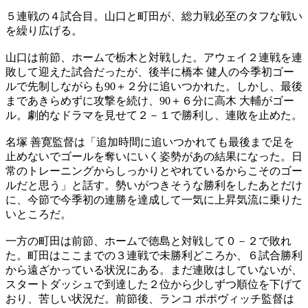
５連戦の４試合目。山口と町田が、総力戦必至のタフな戦い
を繰り広げる。
山口は前節、ホームで栃木と対戦した。アウェイ２連戦を連
敗して迎えた試合だったが、後半に橋本 健人の今季初ゴー
ルで先制しながらも90＋２分に追いつかれた。しかし、最後
まであきらめずに攻撃を続け、90＋６分に高木 大輔がゴー
ル。劇的なドラマを見せて２－１で勝利し、連敗を止めた。
名塚 善寛監督は「追加時間に追いつかれても最後まで足を
止めないでゴールを奪いにいく姿勢があの結果になった。日
常のトレーニングからしっかりとやれているからこそのゴー
ルだと思う」と話す。勢いがつきそうな勝利をしたあとだけ
に、今節で今季初の連勝を達成して一気に上昇気流に乗りた
いところだ。
一方の町田は前節、ホームで徳島と対戦して０－２で敗れ
た。町田はここまでの３連戦で未勝利どころか、６試合勝利
から遠ざかっている状況にある。まだ連敗はしていないが、
スタートダッシュで到達した２位から少しずつ順位を下げて
おり、苦しい状況だ。前節後、ランコ ポポヴィッチ監督は