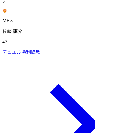
5
MF 8
佐藤 謙介
47
デュエル勝利総数