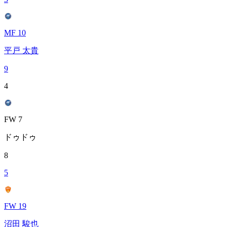
MF 10
平戸 太貴
9
4
FW 7
ドゥドゥ
8
5
FW 19
沼田 駿也