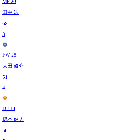
MF 20
田中 渉
68
3
FW 28
太田 修介
51
4
DF 14
橋本 健人
50