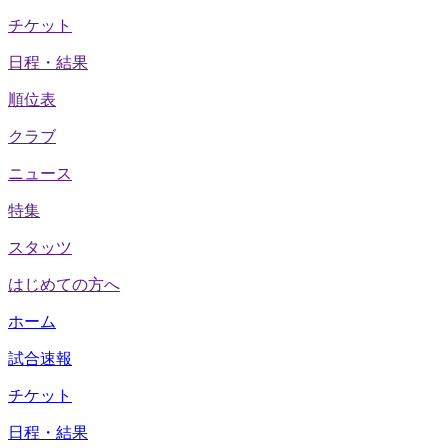
チケット
日程・結果
順位表
クラブ
ニュース
特集
スタッツ
はじめての方へ
ホーム
試合速報
チケット
日程・結果