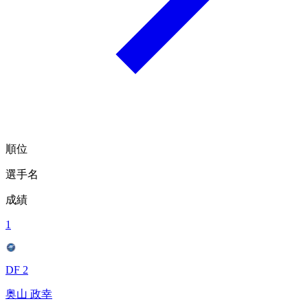
順位
選手名
成績
1
DF 2
奥山 政幸