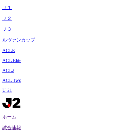
Ｊ１
Ｊ２
Ｊ３
ルヴァンカップ
ACLE
ACL Elite
ACL2
ACL Two
U-21
ホーム
試合速報