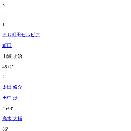
3
-
1
ＦＣ町田ゼルビア
町田
山瀬 功治
45+1'
2'
太田 修介
田中 渉
45+3'
高木 大輔
86'