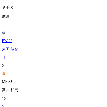
選手名
成績
1
FW 28
太田 修介
11
2
MF 32
高井 和馬
10
3