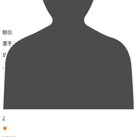
順位
選手名
成績
1
MF 10
平戸 太貴
90
2