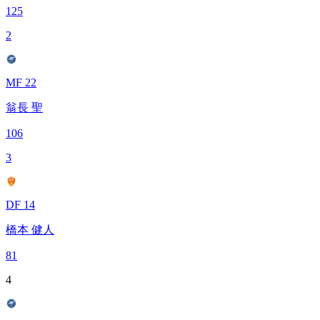
125
2
MF 22
翁長 聖
106
3
DF 14
橋本 健人
81
4