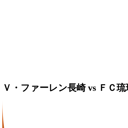
Ｖ・ファーレン長崎
vs
ＦＣ琉