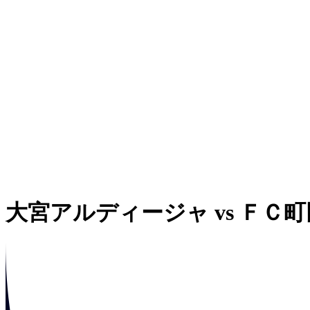
大宮アルディージャ
vs
ＦＣ町