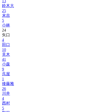
13
鈴木大
25
末吉
5
小林
24
矢口
4
田口
10
見木
41
小森
9
呉屋
1
後藤雅
26
川井
4
西村
5