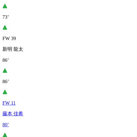
73’
FW 39
新明 龍太
86’
86’
FW 11
藤本 佳希
80’