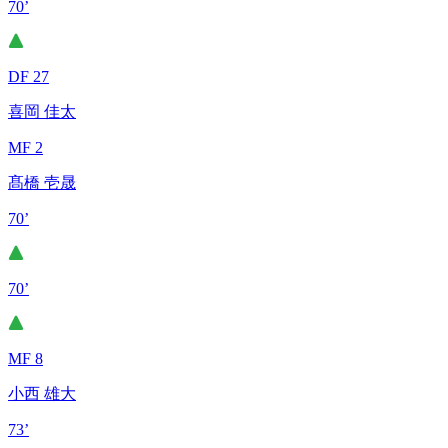
70’
DF 27
喜岡 佳太
MF 2
髙橋 壱晟
70’
70’
MF 8
小西 雄大
73’