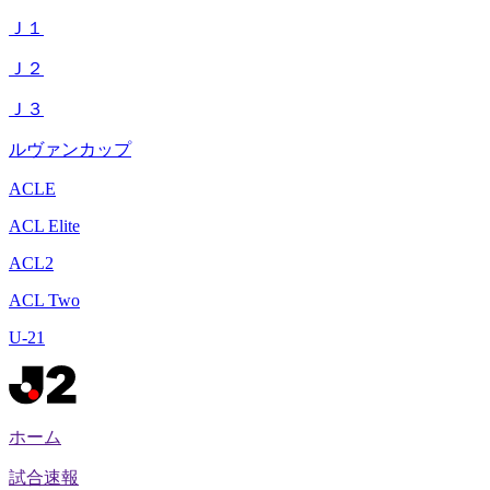
Ｊ１
Ｊ２
Ｊ３
ルヴァンカップ
ACLE
ACL Elite
ACL2
ACL Two
U-21
ホーム
試合速報