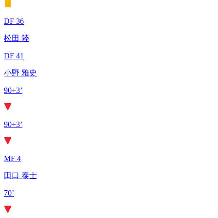
DF 36
松田 陸
DF 41
小野 雅史
90+3’
90+3’
MF 4
田口 泰士
70’