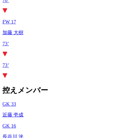
70’
FW 17
加藤 大樹
73’
73’
控えメンバー
GK 33
近藤 壱成
GK 16
長谷川 洸