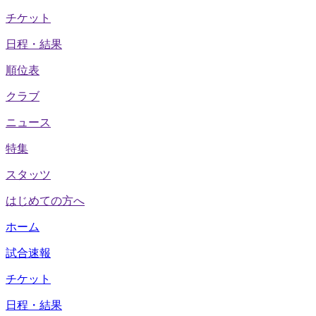
チケット
日程・結果
順位表
クラブ
ニュース
特集
スタッツ
はじめての方へ
ホーム
試合速報
チケット
日程・結果