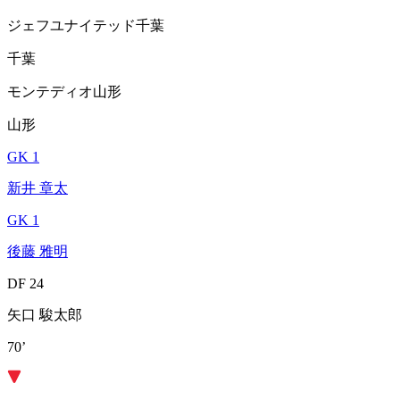
ジェフユナイテッド千葉
千葉
モンテディオ山形
山形
GK 1
新井 章太
GK 1
後藤 雅明
DF 24
矢口 駿太郎
70’