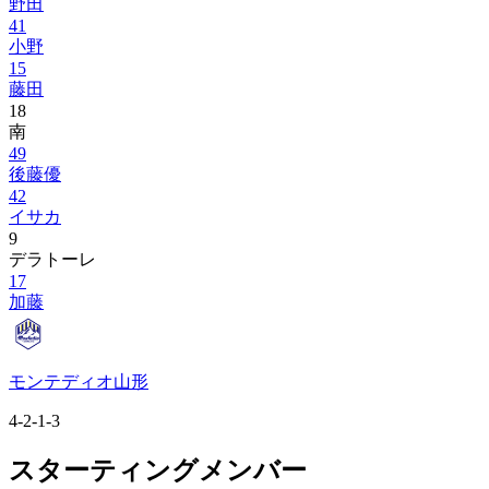
野田
41
小野
15
藤田
18
南
49
後藤優
42
イサカ
9
デラトーレ
17
加藤
モンテディオ山形
4-2-1-3
スターティングメンバー