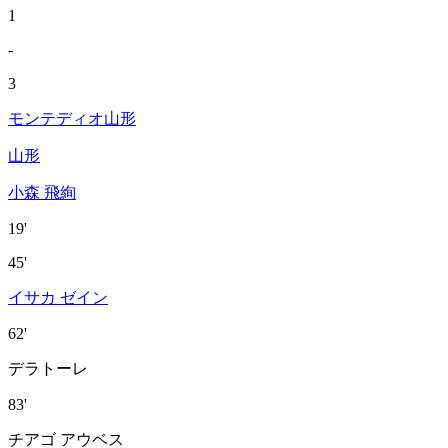
1
-
3
モンテディオ山形
山形
小森 飛絢
19'
45'
イサカ ゼイン
62'
デラトーレ
83'
チアゴ アウベス