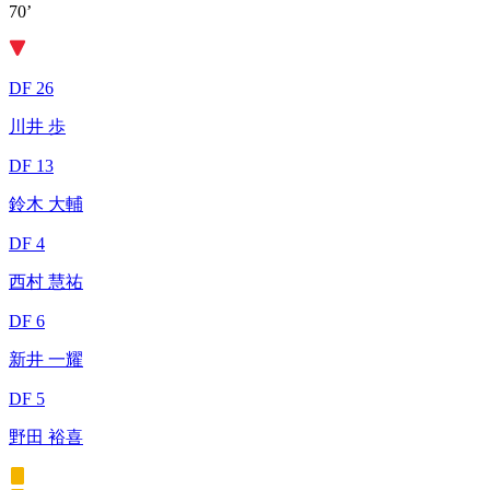
70’
DF 26
川井 歩
DF 13
鈴木 大輔
DF 4
西村 慧祐
DF 6
新井 一耀
DF 5
野田 裕喜