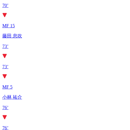
70’
MF 15
藤田 息吹
73’
73’
MF 5
小林 祐介
76’
76’