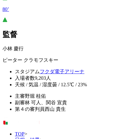
80’
監督
小林 慶行
ピーター クラモフスキー
スタジアム
フクダ電子アリーナ
入場者数
9,203人
天候 / 気温 / 湿度
曇 / 12.5℃ / 23%
主審
野堀 桂佑
副審
林 可人、関谷 宣貴
第４の審判員
西山 貴生
TOP
>