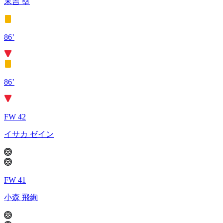
末吉 塁
86’
86’
FW 42
イサカ ゼイン
FW 41
小森 飛絢