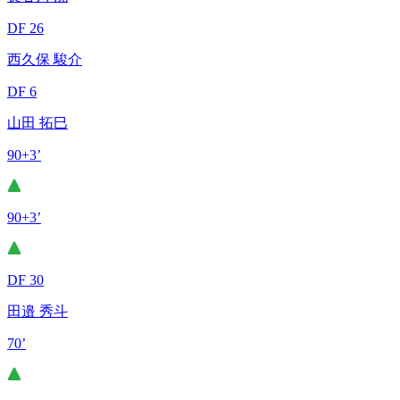
DF 26
西久保 駿介
DF 6
山田 拓巳
90+3’
90+3’
DF 30
田邉 秀斗
70’