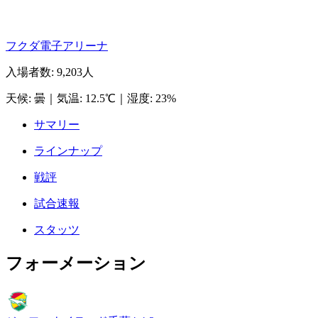
フクダ電子アリーナ
入場者数
:
9,203人
天候
:
曇
｜
気温
:
12.5℃
｜
湿度
:
23%
サマリー
ラインナップ
戦評
試合速報
スタッツ
フォーメーション