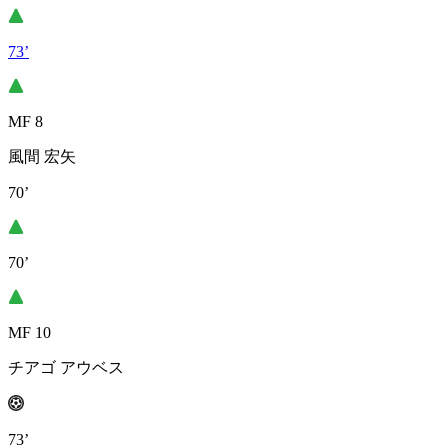
73’
MF 8
風間 宏矢
70’
70’
MF 10
チアゴ アウベス
73’