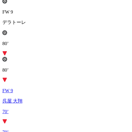
FW 9
デラトーレ
80’
80’
FW 9
呉屋 大翔
70’