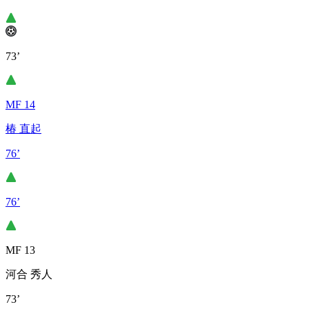
73’
MF 14
椿 直起
76’
76’
MF 13
河合 秀人
73’