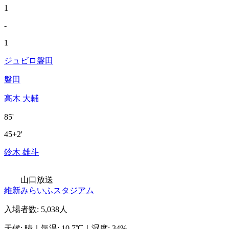
1
-
1
ジュビロ磐田
磐田
高木 大輔
85'
45+2'
鈴木 雄斗
山口放送
維新みらいふスタジアム
入場者数
:
5,038人
天候
:
晴
｜
気温
:
10.7℃
｜
湿度
:
34%