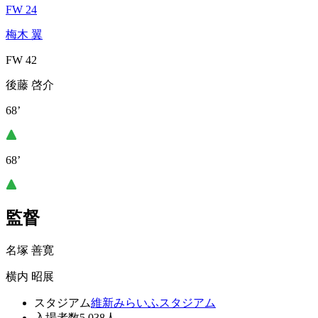
FW 24
梅木 翼
FW 42
後藤 啓介
68’
68’
監督
名塚 善寛
横内 昭展
スタジアム
維新みらいふスタジアム
入場者数
5,038人