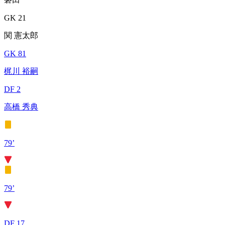
GK 21
関 憲太郎
GK 81
梶川 裕嗣
DF 2
高橋 秀典
79’
79’
DF 17