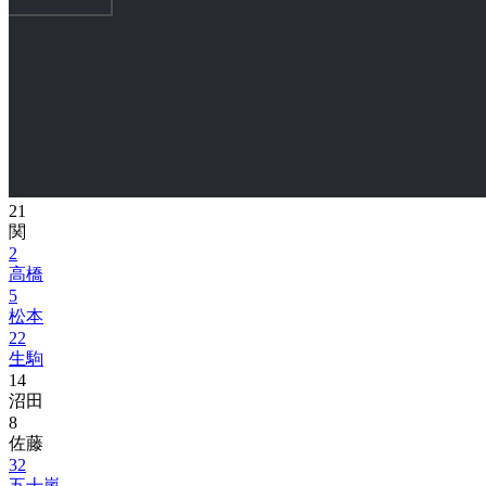
21
関
2
高橋
5
松本
22
生駒
14
沼田
8
佐藤
32
五十嵐