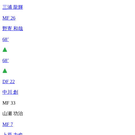
三浦 龍輝
MF 26
野寄 和哉
68’
68’
DF 22
中川 創
MF 33
山瀬 功治
MF 7
上原 力也