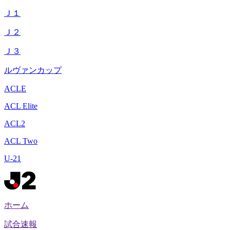
Ｊ１
Ｊ２
Ｊ３
ルヴァンカップ
ACLE
ACL Elite
ACL2
ACL Two
U-21
ホーム
試合速報