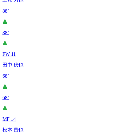
88’
88’
FW 11
田中 稔也
68’
68’
MF 14
松本 昌也