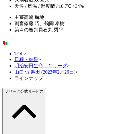
天候 / 気温 / 湿度
晴 / 10.7℃ / 34%
主審
高崎 航地
副審
篠藤 巧、鶴岡 泰樹
第４の審判員
石丸 秀平
TOP
>
日程・結果
>
明治安田生命Ｊ２リーグ
>
山口 vs 磐田 (2023年2月26日)
>
ラインナップ
Ｊリーグ公式サービス