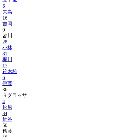
6
矢島
16
吉岡
9
皆川
28
小林
81
梶川
17
鈴木雄
6
伊藤
36
Ｒグラッサ
4
松原
34
針谷
50
遠藤