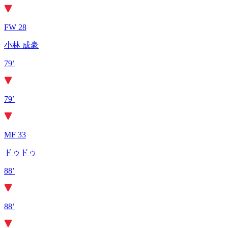
FW 28
小林 成豪
79’
79’
MF 33
ドゥドゥ
88’
88’