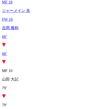
MF 18
ジャーメイン 良
FW 16
吉岡 雅和
68’
68’
MF 10
山田 大記
79’
79’