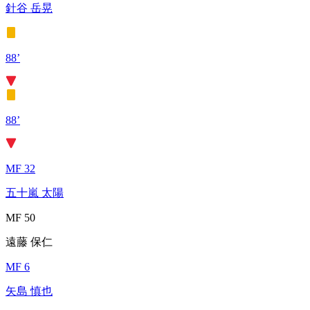
針谷 岳晃
88’
88’
MF 32
五十嵐 太陽
MF 50
遠藤 保仁
MF 6
矢島 慎也