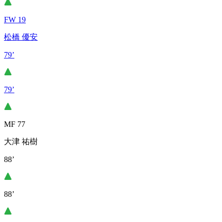
FW 19
松橋 優安
79’
79’
MF 77
大津 祐樹
88’
88’