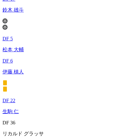
鈴木 雄斗
DF 5
松本 大輔
DF 6
伊藤 槙人
DF 22
生駒 仁
DF 36
リカルド グラッサ