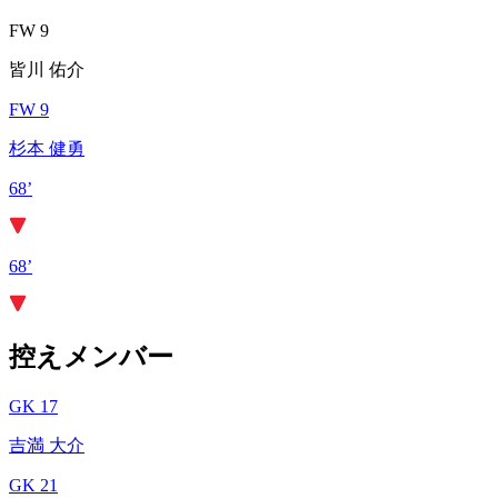
FW 9
皆川 佑介
FW 9
杉本 健勇
68’
68’
控えメンバー
GK 17
吉満 大介
GK 21