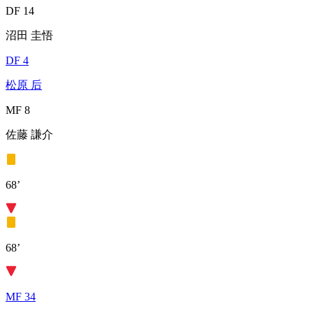
DF 14
沼田 圭悟
DF 4
松原 后
MF 8
佐藤 謙介
68’
68’
MF 34