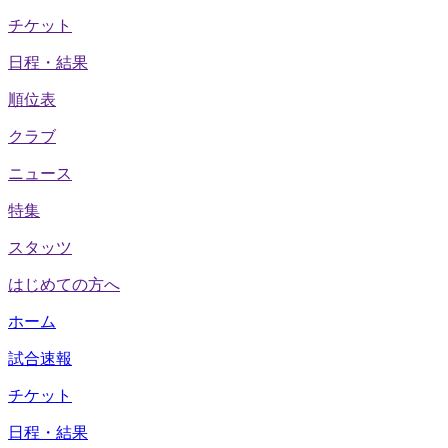
チケット
日程・結果
順位表
クラブ
ニュース
特集
スタッツ
はじめての方へ
ホーム
試合速報
チケット
日程・結果