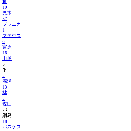
椿
10
見木
37
ブワニカ
1
マテウス
6
宮原
16
山越
5
平
2
深澤
13
林
7
森田
23
綱島
18
バスケス