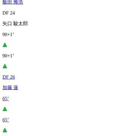
飯田 雅浩
DF 24
矢口 駿太郎
90+1’
90+1’
DF 26
加藤 蓮
65’
65’