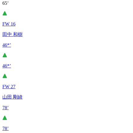
65’
FW 16
田中 和樹
46*’
46*’
FW 27
山田 剛綺
78’
78’