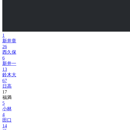
1
新井章
26
西久保
6
新井一
13
鈴木大
67
日高
17
福満
5
小林
4
田口
14