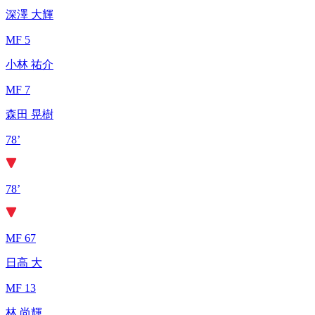
深澤 大輝
MF 5
小林 祐介
MF 7
森田 晃樹
78’
78’
MF 67
日高 大
MF 13
林 尚輝