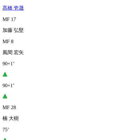
髙橋 壱晟
MF 17
加藤 弘堅
MF 8
風間 宏矢
90+1’
90+1’
MF 28
楠 大樹
75’