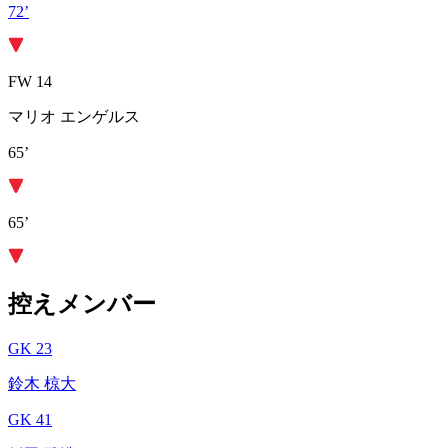
72’
FW 14
マリオ エンゲルス
65’
65’
控えメンバー
GK 23
鈴木 椋大
GK 41