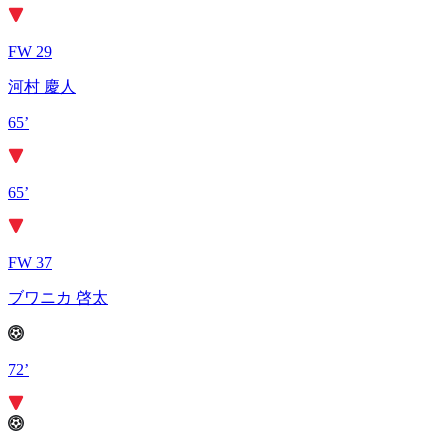
FW 29
河村 慶人
65’
65’
FW 37
ブワニカ 啓太
72’