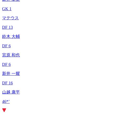
GK 1
マテウス
DF 13
鈴木 大輔
DF 6
宮原 和也
DF 6
新井 一耀
DF 16
山越 康平
46*’