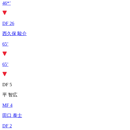
46*’
DF 26
西久保 駿介
65’
65’
DF 5
平 智広
MF 4
田口 泰士
DF 2