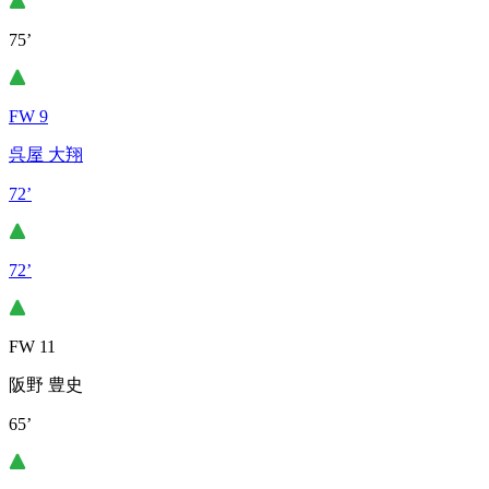
75’
FW 9
呉屋 大翔
72’
72’
FW 11
阪野 豊史
65’