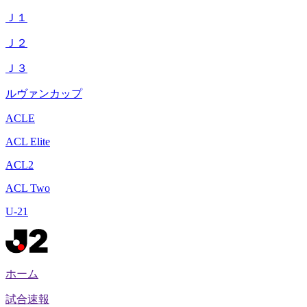
Ｊ１
Ｊ２
Ｊ３
ルヴァンカップ
ACLE
ACL Elite
ACL2
ACL Two
U-21
ホーム
試合速報