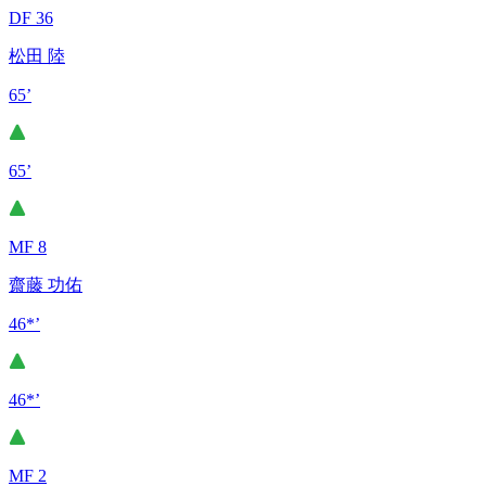
DF 36
松田 陸
65’
65’
MF 8
齋藤 功佑
46*’
46*’
MF 2