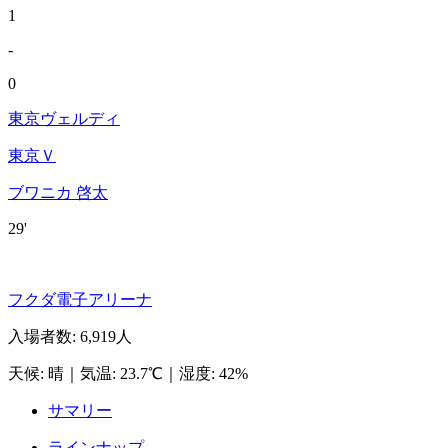
1
-
0
東京ヴェルディ
東京Ｖ
ブワニカ 啓太
29'
フクダ電子アリーナ
入場者数
:
6,919人
天候
:
晴
｜
気温
:
23.7℃
｜
湿度
:
42%
サマリー
ラインナップ