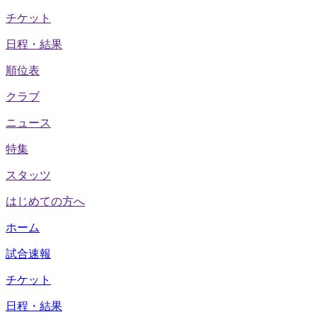
チケット
日程・結果
順位表
クラブ
ニュース
特集
スタッツ
はじめての方へ
ホーム
試合速報
チケット
日程・結果