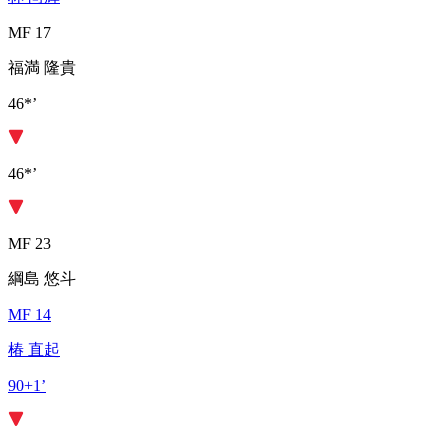
MF 17
福満 隆貴
46*’
46*’
MF 23
綱島 悠斗
MF 14
椿 直起
90+1’