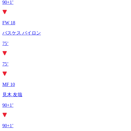
90+1’
FW 18
バスケス バイロン
75’
75’
MF 10
見木 友哉
90+1’
90+1’