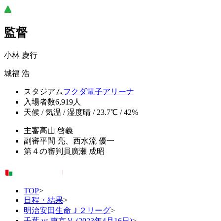
監督
小林 慶行
城福 浩
スタジアム
フクダ電子アリーナ
入場者数
6,919人
天候 / 気温 / 湿度
晴 / 23.7℃ / 42%
主審
高山 啓義
副審
平間 亮、西水流 優一
第４の審判員
廣瀬 成昭
TOP
>
日程・結果
>
明治安田生命Ｊ２リーグ
>
千葉 vs 東京Ｖ (2023年4月16日)
>