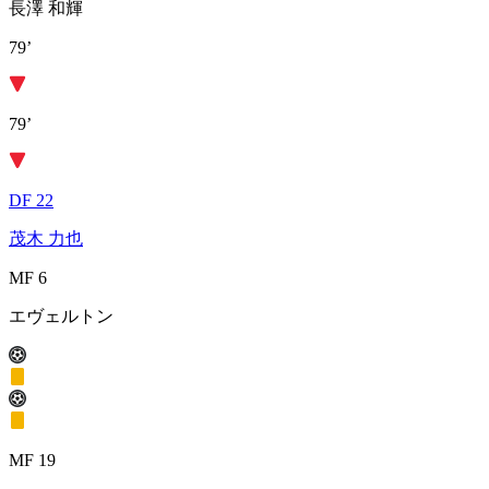
長澤 和輝
79’
79’
DF 22
茂木 力也
MF 6
エヴェルトン
MF 19