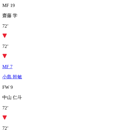
MF 19
齋藤 学
72’
72’
MF 7
小島 幹敏
FW 9
中山 仁斗
72’
72’