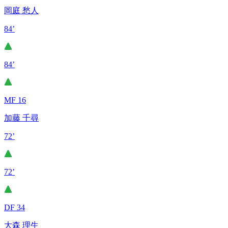
岡庭 愁人
84’
84’
MF 16
加藤 千尋
72’
72’
DF 34
大森 理生