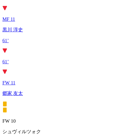
MF 11
黒川 淳史
61’
61’
FW 11
郷家 友太
FW 10
シュヴィルツォク