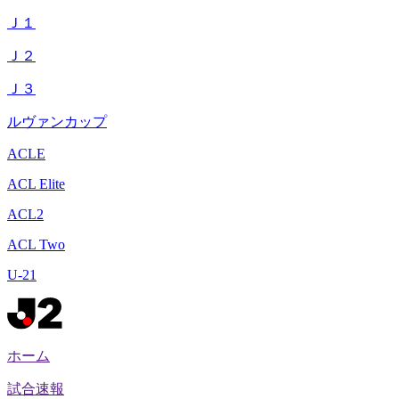
Ｊ１
Ｊ２
Ｊ３
ルヴァンカップ
ACLE
ACL Elite
ACL2
ACL Two
U-21
ホーム
試合速報