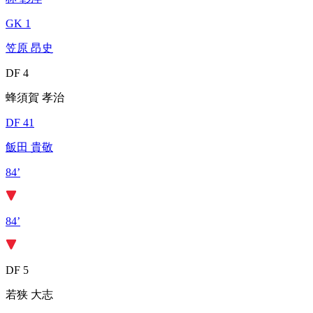
GK 1
笠原 昂史
DF 4
蜂須賀 孝治
DF 41
飯田 貴敬
84’
84’
DF 5
若狭 大志