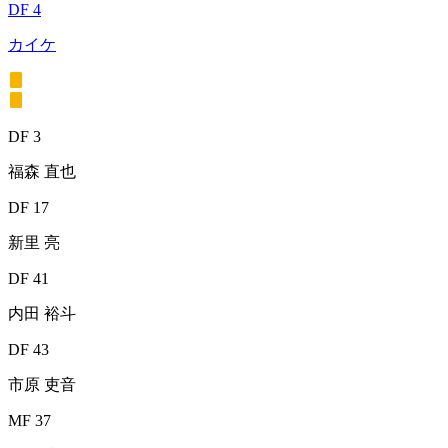
DF 4
カイケ
DF 3
福森 直也
DF 17
新里 亮
DF 41
内田 裕斗
DF 43
市原 吏音
MF 37