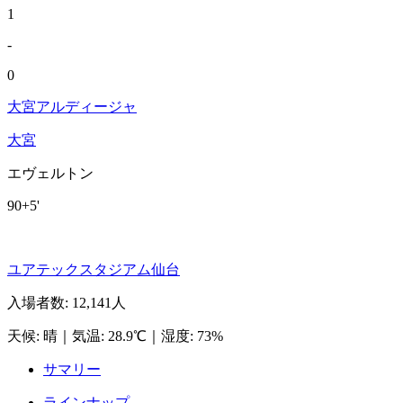
1
-
0
大宮アルディージャ
大宮
エヴェルトン
90+5'
ユアテックスタジアム仙台
入場者数
:
12,141人
天候
:
晴
｜
気温
:
28.9℃
｜
湿度
:
73%
サマリー
ラインナップ