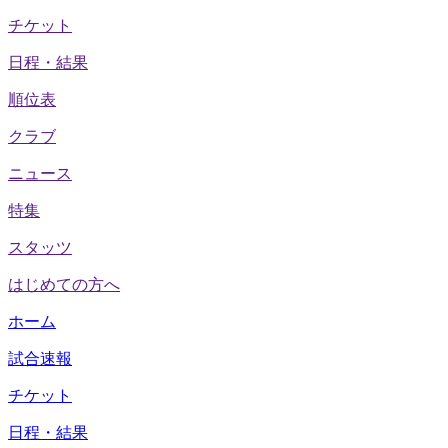
チケット
日程・結果
順位表
クラブ
ニュース
特集
スタッツ
はじめての方へ
ホーム
試合速報
チケット
日程・結果