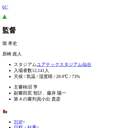
61’
監督
堀 孝史
原崎 政人
スタジアム
ユアテックスタジアム仙台
入場者数
12,141人
天候 / 気温 / 湿度
晴 / 28.9℃ / 73%
主審
柿沼 亨
副審
田尻 智計、藤井 陽一
第４の審判員
小出 貴彦
TOP
>
日程・結果
>