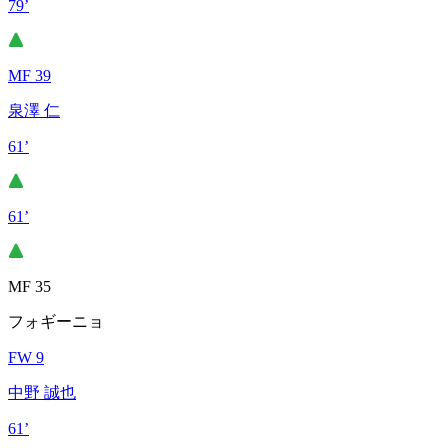
79’
MF 39
泉澤 仁
61’
61’
MF 35
フォギーニョ
FW 9
中野 誠也
61’