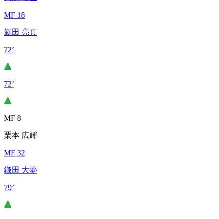
MF 18
氣田 亮真
72’
72’
MF 8
栗本 広輝
MF 32
鎌田 大夢
79’