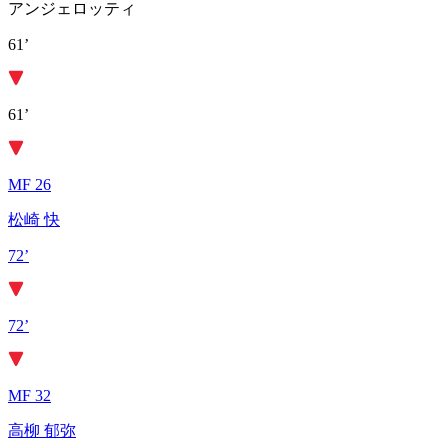
アンジェロッティ
61’
61’
MF 26
松崎 快
72’
72’
MF 32
高柳 郁弥