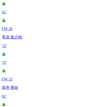
61’
FW 28
菅原 龍之助
72’
72’
FW 33
室井 彗佑
61’