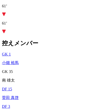
61’
61’
控えメンバー
GK 1
小畑 裕馬
GK 35
南 雄太
DF 15
菅田 真啓
DF 3