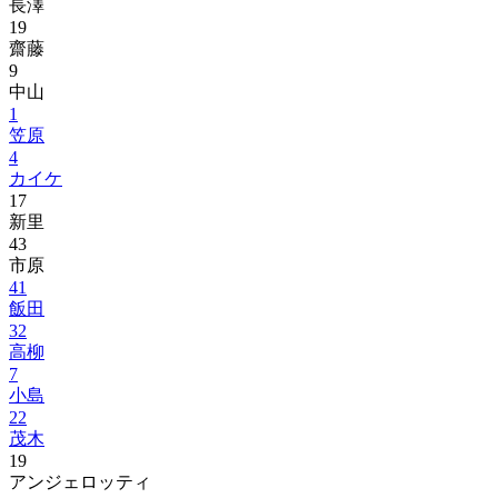
長澤
19
齋藤
9
中山
1
笠原
4
カイケ
17
新里
43
市原
41
飯田
32
高柳
7
小島
22
茂木
19
アンジェロッティ