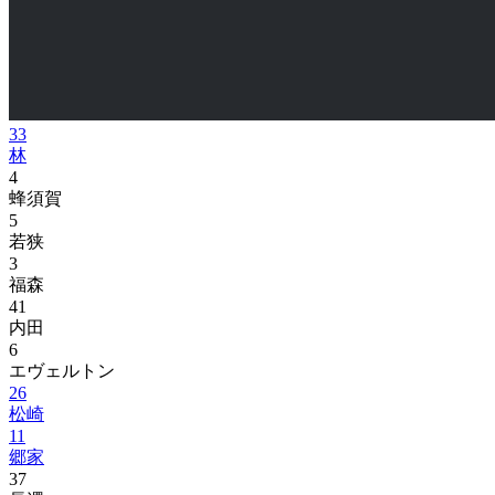
33
林
4
蜂須賀
5
若狭
3
福森
41
内田
6
エヴェルトン
26
松崎
11
郷家
37