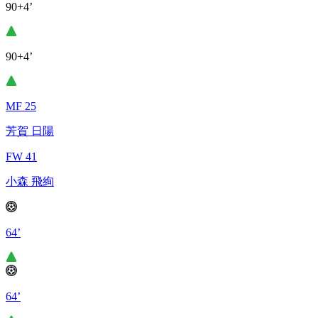
90+4’
90+4’
MF 25
芳賀 日陽
FW 41
小森 飛絢
64’
64’