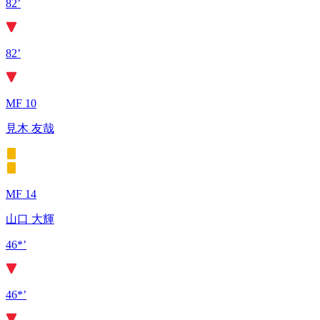
82’
82’
MF 10
見木 友哉
MF 14
山口 大輝
46*’
46*’