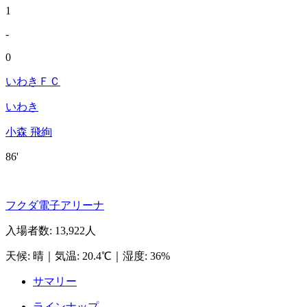
1
-
0
いわきＦＣ
いわき
小森 飛絢
86'
フクダ電子アリーナ
入場者数
:
13,922人
天候
:
晴
｜
気温
:
20.4℃
｜
湿度
:
36%
サマリー
ラインナップ