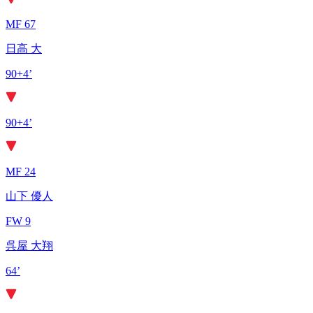
MF 67
日高 大
90+4’
90+4’
MF 24
山下 優人
FW 9
呉屋 大翔
64’