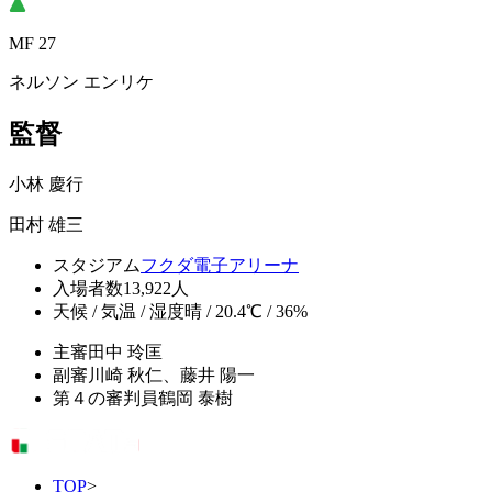
MF 27
ネルソン エンリケ
監督
小林 慶行
田村 雄三
スタジアム
フクダ電子アリーナ
入場者数
13,922人
天候 / 気温 / 湿度
晴 / 20.4℃ / 36%
主審
田中 玲匡
副審
川崎 秋仁、藤井 陽一
第４の審判員
鶴岡 泰樹
TOP
>