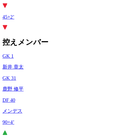
45+2’
控えメンバー
GK 1
新井 章太
GK 31
鹿野 修平
DF 40
メンデス
90+4’