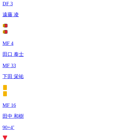
DF 3
遠藤 凌
MF 4
田口 泰士
MF 33
下田 栄祐
MF 16
田中 和樹
90+4’