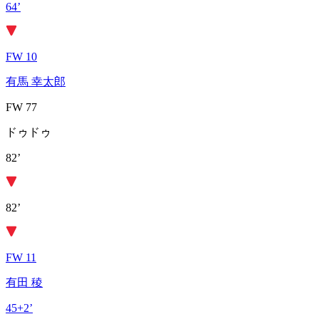
64’
FW 10
有馬 幸太郎
FW 77
ドゥドゥ
82’
82’
FW 11
有田 稜
45+2’