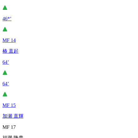
46*’
MF 14
椿 直起
64’
64’
MF 15
加瀬 直輝
MF 17
福満 隆貴