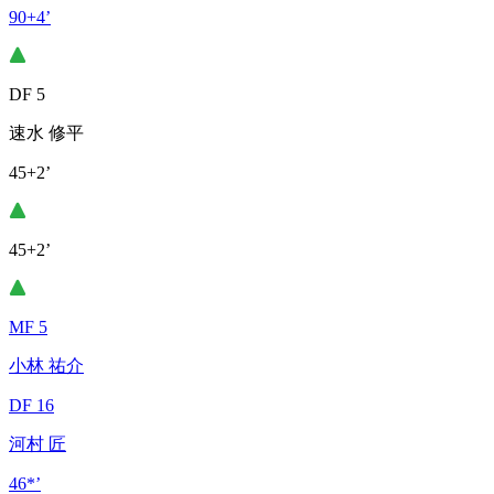
90+4’
DF 5
速水 修平
45+2’
45+2’
MF 5
小林 祐介
DF 16
河村 匠
46*’