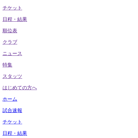
チケット
日程・結果
順位表
クラブ
ニュース
特集
スタッツ
はじめての方へ
ホーム
試合速報
チケット
日程・結果