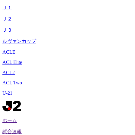
Ｊ１
Ｊ２
Ｊ３
ルヴァンカップ
ACLE
ACL Elite
ACL2
ACL Two
U-21
ホーム
試合速報