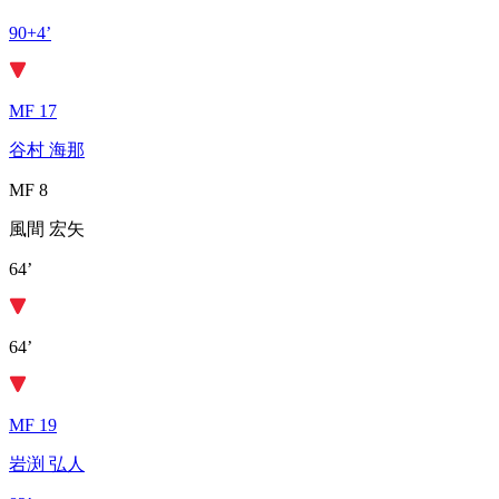
90+4’
MF 17
谷村 海那
MF 8
風間 宏矢
64’
64’
MF 19
岩渕 弘人