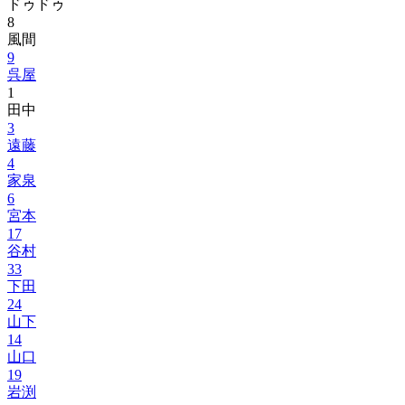
ドゥドゥ
8
風間
9
呉屋
1
田中
3
遠藤
4
家泉
6
宮本
17
谷村
33
下田
24
山下
14
山口
19
岩渕