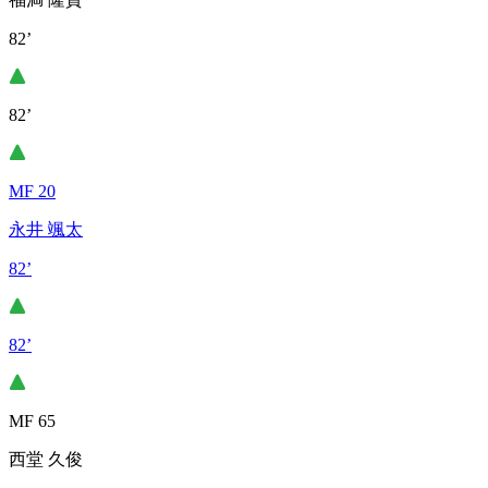
82’
82’
MF 20
永井 颯太
82’
82’
MF 65
西堂 久俊