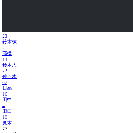
23
鈴木椋
2
高橋
13
鈴木大
22
佐々木
67
日高
16
田中
4
田口
10
見木
77