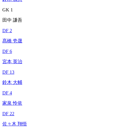
GK 1
田中 謙吾
DF 2
髙橋 壱晟
DF 6
宮本 英治
DF 13
鈴木 大輔
DF 4
家泉 怜依
DF 22
佐々木 翔悟