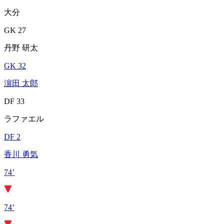
大分
GK 27
丹野 研太
GK 32
濵田 太郎
DF 33
ラファエル
DF 2
香川 勇気
74’
74’