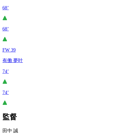
68’
68’
FW 39
有働 夢叶
74’
74’
監督
田中 誠