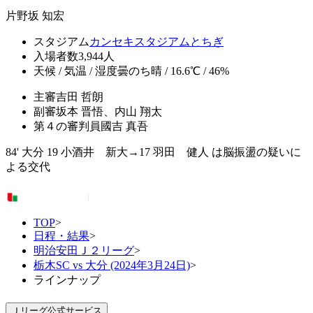
片野坂 知宏
スタジアム
カンセキスタジアムとちぎ
入場者数
3,944人
天候 / 気温 / 湿度
曇のち晴 / 16.6℃ / 46%
主審
吉田 哲朗
副審
坂本 晋悟、内山 翔太
第４の審判員
國吉 真吾
84' 大分 19 小酒井 新大→17 羽田 健人 は脳振盪の疑いに
よる交代
TOP
>
日程・結果
>
明治安田Ｊ２リーグ
>
栃木SC vs 大分 (2024年3月24日)
>
ラインナップ
Ｊリーグ公式サービス