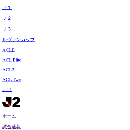
Ｊ１
Ｊ２
Ｊ３
ルヴァンカップ
ACLE
ACL Elite
ACL2
ACL Two
U-21
ホーム
試合速報