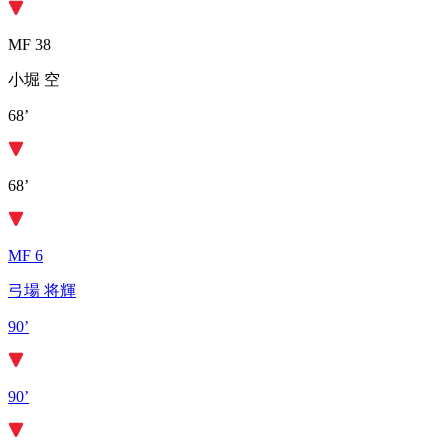
MF 38
小堀 空
68’
68’
MF 6
弓場 将輝
90’
90’