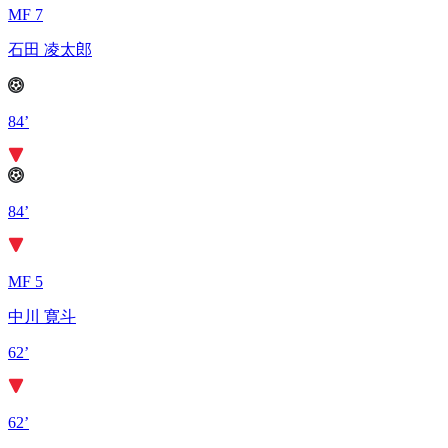
MF 7
石田 凌太郎
84’
84’
MF 5
中川 寛斗
62’
62’