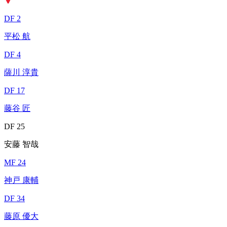
DF 2
平松 航
DF 4
薩川 淳貴
DF 17
藤谷 匠
DF 25
安藤 智哉
MF 24
神戸 康輔
DF 34
藤原 優大