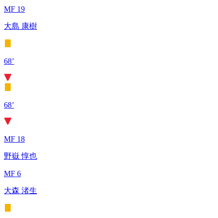
MF 19
大島 康樹
68’
68’
MF 18
野嶽 惇也
MF 6
大森 渚生