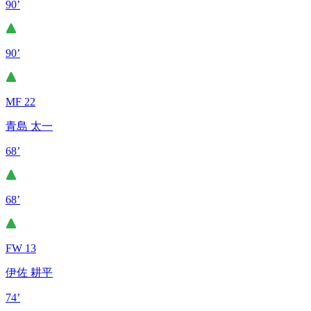
90’
90’
MF 22
青島 太一
68’
68’
FW 13
伊佐 耕平
74’