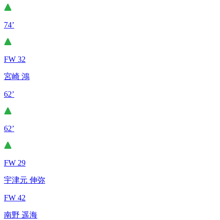
74’
FW 32
宮崎 鴻
62’
62’
FW 29
宇津元 伸弥
FW 42
南野 遥海