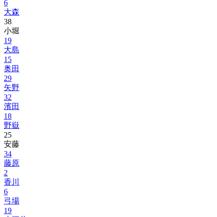
6
大森
38
小堀
19
大島
15
奥田
29
矢野
32
濱田
18
野嶽
25
安藤
34
藤原
2
香川
6
弓場
19