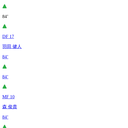
84’
DF 17
羽田 健人
84’
84’
MF 10
森 俊貴
84’