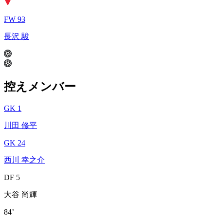
FW 93
長沢 駿
控えメンバー
GK 1
川田 修平
GK 24
西川 幸之介
DF 5
大谷 尚輝
84’