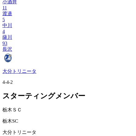
小酒井
11
渡邉
5
中川
4
薩川
93
長沢
大分トリニータ
4-4-2
スターティングメンバー
栃木ＳＣ
栃木SC
大分トリニータ