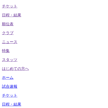
チケット
日程・結果
順位表
クラブ
ニュース
特集
スタッツ
はじめての方へ
ホーム
試合速報
チケット
日程・結果