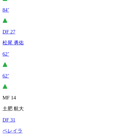
84’
DF 27
松尾 勇佑
62’
62’
MF 14
土肥 航大
DF 31
ペレイラ