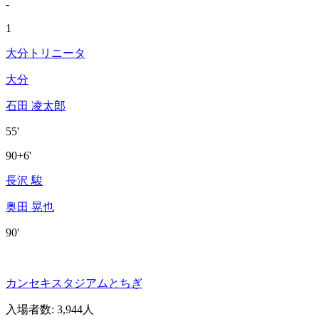
-
1
大分トリニータ
大分
石田 凌太郎
55'
90+6'
長沢 駿
奥田 晃也
90'
カンセキスタジアムとちぎ
入場者数
:
3,944人