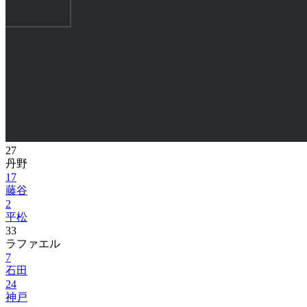
27
丹野
17
藤谷
2
平松
33
ラファエル
7
石田
24
神戸