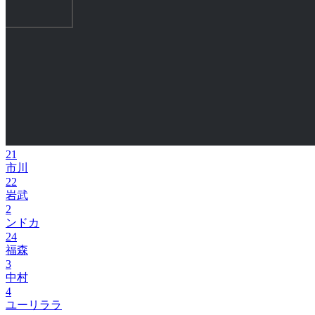
21
市川
22
岩武
2
ンドカ
24
福森
3
中村
4
ユーリララ