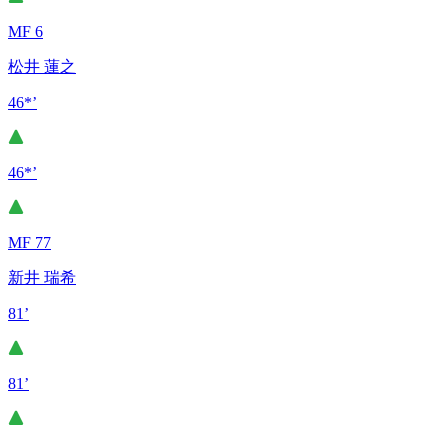
MF 6
松井 蓮之
46*’
46*’
MF 77
新井 瑞希
81’
81’