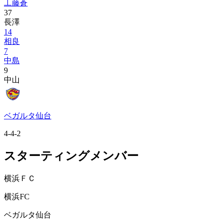
工藤蒼
37
長澤
14
相良
7
中島
9
中山
ベガルタ仙台
4-4-2
スターティングメンバー
横浜ＦＣ
横浜FC
ベガルタ仙台