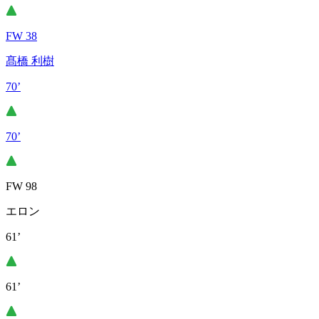
FW 38
髙橋 利樹
70’
70’
FW 98
エロン
61’
61’