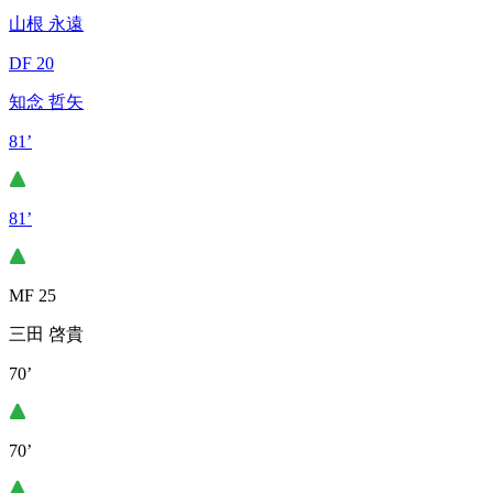
山根 永遠
DF 20
知念 哲矢
81’
81’
MF 25
三田 啓貴
70’
70’