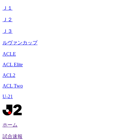
Ｊ１
Ｊ２
Ｊ３
ルヴァンカップ
ACLE
ACL Elite
ACL2
ACL Two
U-21
ホーム
試合速報