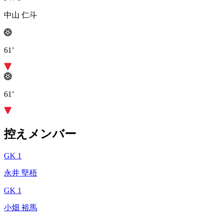
中山 仁斗
61’
61’
控えメンバー
GK 1
永井 堅梧
GK 1
小畑 裕馬