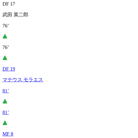
DF 17
武田 英二郎
76’
76’
DF 19
マテウス モラエス
81’
81’
MF 8