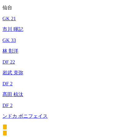
仙台
GK 21
市川 暉記
GK 33
林 彰洋
DF 22
岩武 克弥
DF 2
髙田 椋汰
DF 2
ンドカ ボニフェイス