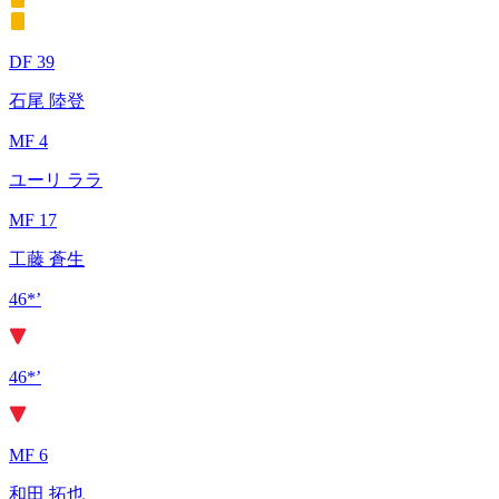
DF 39
石尾 陸登
MF 4
ユーリ ララ
MF 17
工藤 蒼生
46*’
46*’
MF 6
和田 拓也