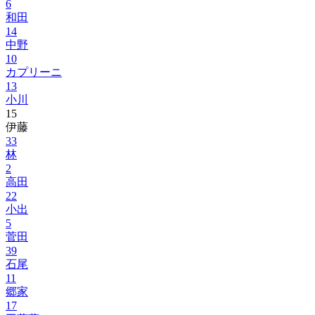
6
和田
14
中野
10
カプリーニ
13
小川
15
伊藤
33
林
2
高田
22
小出
5
菅田
39
石尾
11
郷家
17