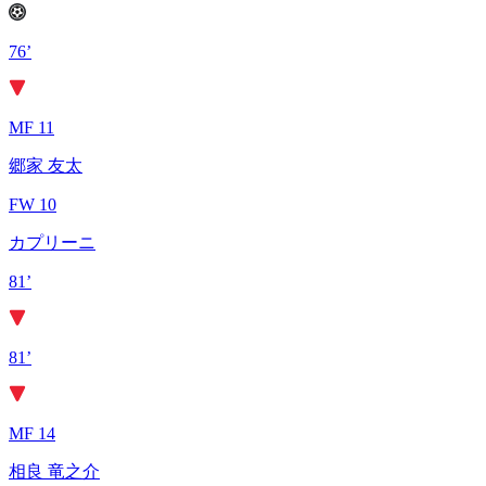
76’
MF 11
郷家 友太
FW 10
カプリーニ
81’
81’
MF 14
相良 竜之介