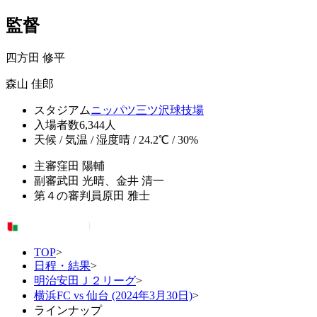
監督
四方田 修平
森山 佳郎
スタジアム
ニッパツ三ツ沢球技場
入場者数
6,344人
天候 / 気温 / 湿度
晴 / 24.2℃ / 30%
主審
窪田 陽輔
副審
武田 光晴、金井 清一
第４の審判員
原田 雅士
TOP
>
日程・結果
>
明治安田Ｊ２リーグ
>
横浜FC vs 仙台 (2024年3月30日)
>
ラインナップ