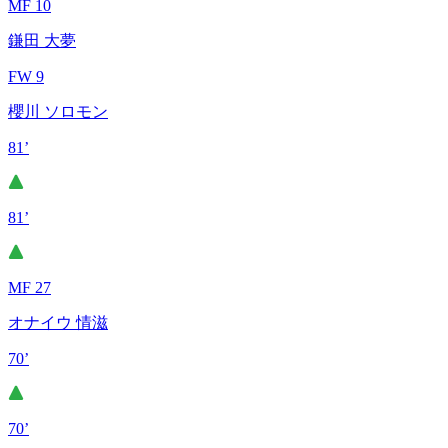
MF 10
鎌田 大夢
FW 9
櫻川 ソロモン
81’
81’
MF 27
オナイウ 情滋
70’
70’