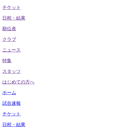
チケット
日程・結果
順位表
クラブ
ニュース
特集
スタッツ
はじめての方へ
ホーム
試合速報
チケット
日程・結果