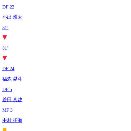
DF 22
小出 悠太
81’
81’
DF 24
福森 晃斗
DF 5
菅田 真啓
MF 3
中村 拓海