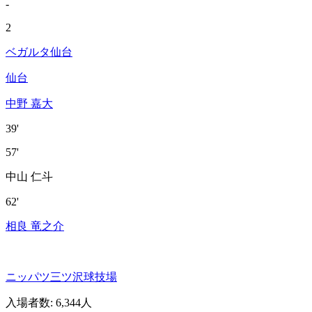
-
2
ベガルタ仙台
仙台
中野 嘉大
39'
57'
中山 仁斗
62'
相良 竜之介
ニッパツ三ツ沢球技場
入場者数
:
6,344人