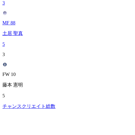
3
MF 88
土居 聖真
5
3
FW 10
藤本 憲明
5
チャンスクリエイト総数