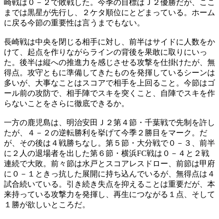
崎戦は０－２で敗戦した。今季の目標はＪ２優勝だが、ここ
までは黒星が先行し、２ケタ順位にとどまっている。ホーム
に戻る今節の重要性は言うまでもない。
長崎戦は中央を閉じる相手に対し、前半はサイドに人数をか
けて、起点を作りながらラインの背後を果敢に取りにいっ
た。後半は縦への推進力を感じさせる攻撃を仕掛けたが、無
得点。攻守ともに準備してきたものを発揮しているシーンは
多いが、大事なことはスコアで相手を上回ること。今節はゴ
ール前の攻防で、相手陣でスキを突くこと、自陣でスキを作
らないことをさらに徹底できるか。
一方の鹿児島は、明治安田Ｊ２第４節・千葉戦で先制を許し
たが、４－２の逆転勝利を挙げて今季２勝目をマーク。だ
が、その後は４戦勝ちなし。第５節・大分戦で０－３、前半
に２人の退場者を出した第６節・横浜FC戦は０－４と２戦
連続で大敗。前々節は水戸とスコアレスドロー、前節は甲府
に０－１ときっ抗した展開に持ち込んでいるが、無得点は４
試合続いている。引き続き失点を抑えることは重要だが、本
来持っている攻撃力を発揮し、再生につながる１点、そして
１勝が欲しいところだ。