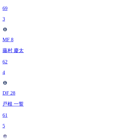
69
3
MF 8
藤村 慶太
62
4
DF 28
戸根 一誓
61
5