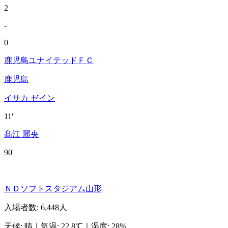
2
-
0
鹿児島ユナイテッドＦＣ
鹿児島
イサカ ゼイン
11'
髙江 麗央
90'
ＮＤソフトスタジアム山形
入場者数
:
6,448人
天候
:
晴
｜
気温
:
22.8℃
｜
湿度
:
28%