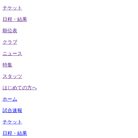
チケット
日程・結果
順位表
クラブ
ニュース
特集
スタッツ
はじめての方へ
ホーム
試合速報
チケット
日程・結果