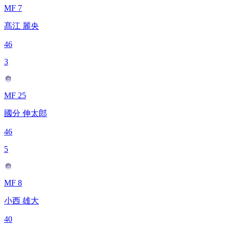
MF 7
髙江 麗央
46
3
MF 25
國分 伸太郎
46
5
MF 8
小西 雄大
40