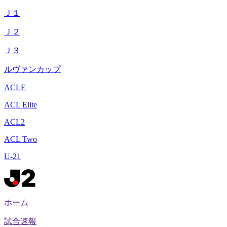
Ｊ１
Ｊ２
Ｊ３
ルヴァンカップ
ACLE
ACL Elite
ACL2
ACL Two
U-21
ホーム
試合速報