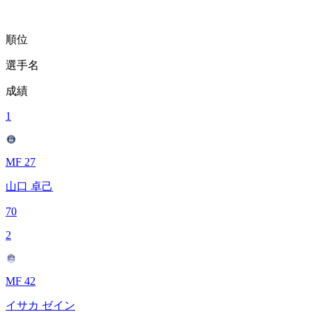
順位
選手名
成績
1
MF 27
山口 卓己
70
2
MF 42
イサカ ゼイン