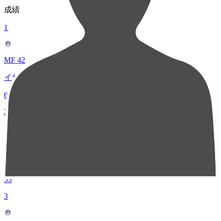
成績
1
MF 42
イサカ ゼイン
63
2
MF 8
藤村 慶太
53
3