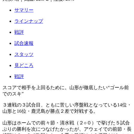
サマリー
ラインナップ
戦評
試合速報
スタッツ
見どころ
戦評
スコアで相手を上回るために。山形が徹底したい“ゴール前
でのスキ”
３連戦の３試合目、ともに苦しい序盤戦となっている14位・
山形と16位・鹿児島が勝点２差で対戦する。
山形はホームでの前々節・清水戦（２○０）で挙げた５試合
ぶりの勝利を次につなげたかったが、アウェイでの前節・長