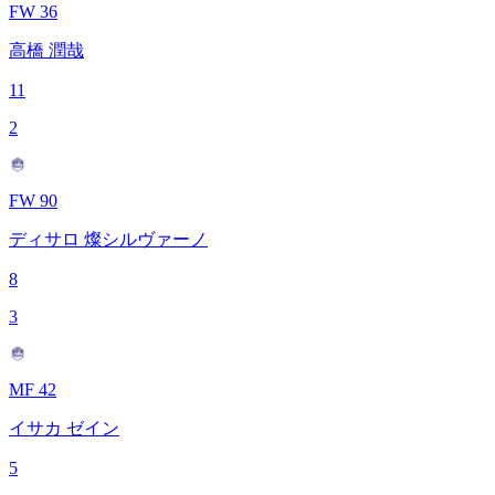
FW 36
高橋 潤哉
11
2
FW 90
ディサロ 燦シルヴァーノ
8
3
MF 42
イサカ ゼイン
5