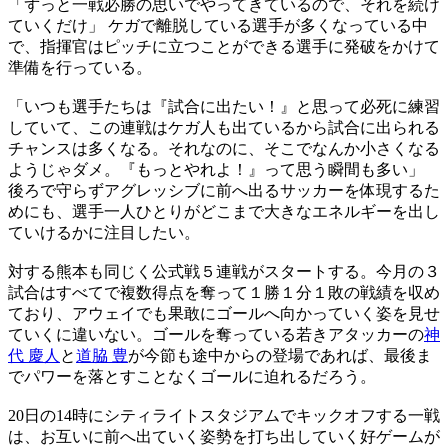
「ずっと一戦必勝の思いでやってきているので、それを続け
ていくだけ」 ケガで離脱している選手が多くなっている中
で、指揮官はピッチに立つことができる選手に発破をかけて
準備を行っている。
「いつも選手たちは『試合に出たい！』と思って必死に練習
していて、この連戦はケガ人も出ているから試合に出られる
チャンスは多くなる。それなのに、そこでなんか小さくなる
ようじゃダメ。『もっとやれよ！』って思う瞬間も多い」
後ろで守らずアグレッシブに前へ出るサッカーを体現するた
めにも、選手一人ひとりがどこまで大きなエネルギーを出し
ていけるかに注目したい。
対する熊本も同じく公式戦５連戦がスタートする。今月の３
試合はすべてで複数得点を奪って１勝１分１敗の戦績を収め
ており、アウェイでも果敢にゴールへ向かっていく姿を見せ
ていくに違いない。ゴールを奪っている若きアタッカーの
神
代 慶人
と
道脇 豊
が今節も途中からの登場であれば、最後ま
でパワーを落とすことなくゴールに迫れるだろう。
20日の14時にシティライトスタジアムでキックオフする一戦
は、お互いに前へ出ていく姿勢を打ち出していく好ゲームが