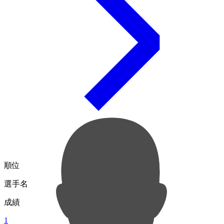
順位
選手名
成績
1