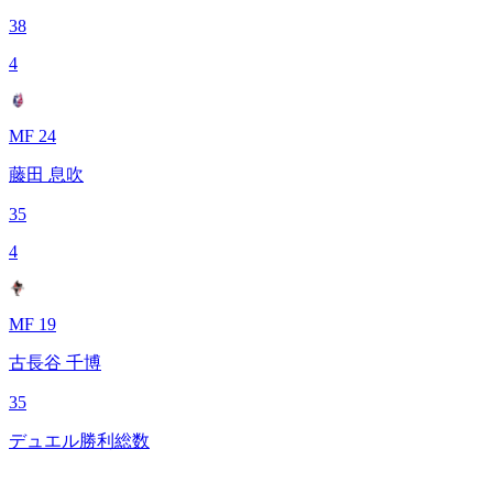
38
4
MF 24
藤田 息吹
35
4
MF 19
古長谷 千博
35
デュエル勝利総数