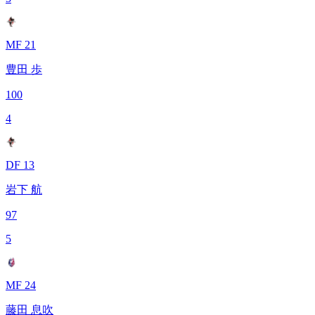
MF 21
豊田 歩
100
4
DF 13
岩下 航
97
5
MF 24
藤田 息吹