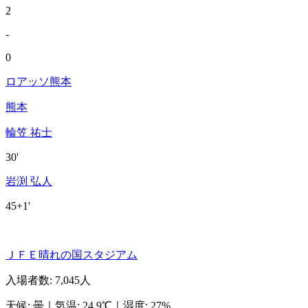
2
-
0
ロアッソ熊本
熊本
輪笠 祐士
30'
岩渕 弘人
45+1'
ＪＦＥ晴れの国スタジアム
入場者数
:
7,045人
天候
:
曇
｜
気温
:
24.9℃
｜
湿度
:
27%