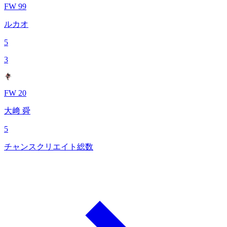
FW 99
ルカオ
5
3
FW 20
大﨑 舜
5
チャンスクリエイト総数