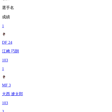
選手名
成績
1
DF 24
江﨑 巧朗
103
1
MF 3
大西 遼太郎
103
3