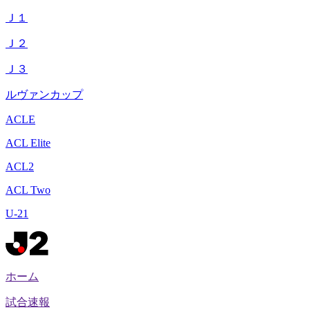
Ｊ１
Ｊ２
Ｊ３
ルヴァンカップ
ACLE
ACL Elite
ACL2
ACL Two
U-21
ホーム
試合速報