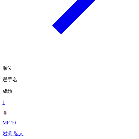
順位
選手名
成績
1
MF 19
岩渕 弘人