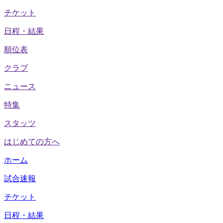
チケット
日程・結果
順位表
クラブ
ニュース
特集
スタッツ
はじめての方へ
ホーム
試合速報
チケット
日程・結果