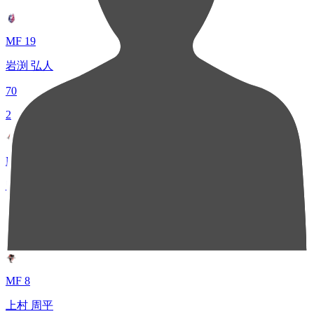
MF 19
岩渕 弘人
70
2
MF 21
豊田 歩
60
3
MF 8
上村 周平