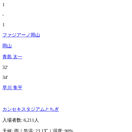
1
-
1
ファジアーノ岡山
岡山
青島 太一
32'
34'
早川 隼平
カンセキスタジアムとちぎ
入場者数
:
6,211人
天候
:
雨
｜
気温
:
23.1℃
｜
湿度
:
90%