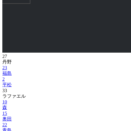
27
丹野
23
福島
2
平松
33
ラファエル
10
森
15
奥田
22
青島