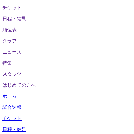
チケット
日程・結果
順位表
クラブ
ニュース
特集
スタッツ
はじめての方へ
ホーム
試合速報
チケット
日程・結果