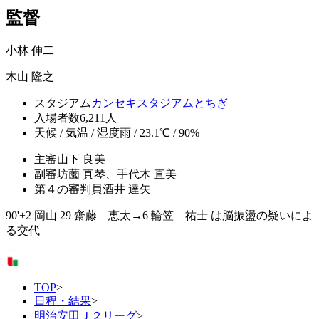
監督
小林 伸二
木山 隆之
スタジアム
カンセキスタジアムとちぎ
入場者数
6,211人
天候 / 気温 / 湿度
雨 / 23.1℃ / 90%
主審
山下 良美
副審
坊薗 真琴、手代木 直美
第４の審判員
酒井 達矢
90'+2 岡山 29 齋藤 恵太→6 輪笠 祐士 は脳振盪の疑いによ
る交代
TOP
>
日程・結果
>
明治安田Ｊ２リーグ
>