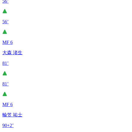
56’
56’
MF 6
大森 渚生
81’
81’
MF 6
輪笠 祐士
90+2’