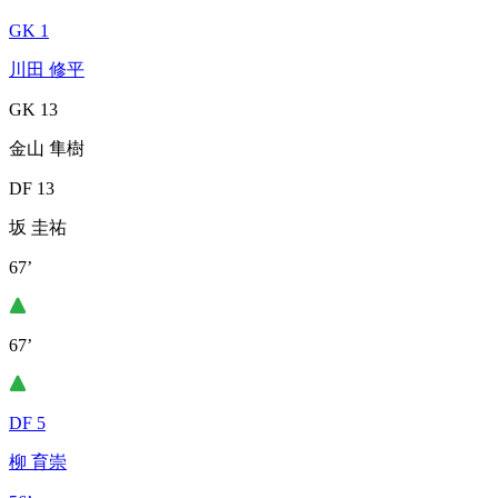
GK 1
川田 修平
GK 13
金山 隼樹
DF 13
坂 圭祐
67’
67’
DF 5
柳 育崇