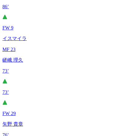
86’
FW 9
イスマイラ
MF 23
嵯峨 理久
73’
73’
FW 29
矢野 貴章
76’