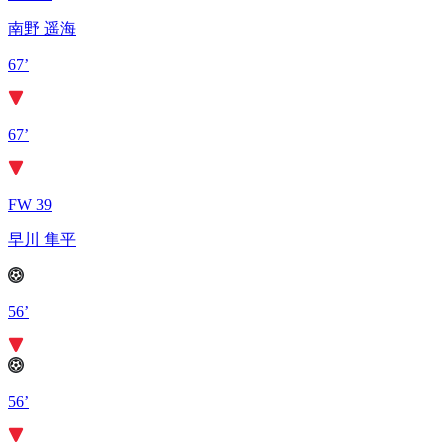
南野 遥海
67’
67’
FW 39
早川 隼平
56’
56’