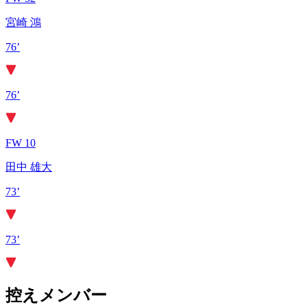
宮崎 鴻
76’
76’
FW 10
田中 雄大
73’
73’
控えメンバー