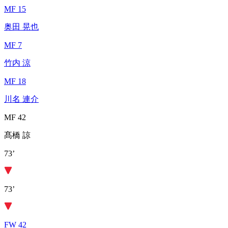
MF 15
奥田 晃也
MF 7
竹内 涼
MF 18
川名 連介
MF 42
髙橋 諒
73’
73’
FW 42