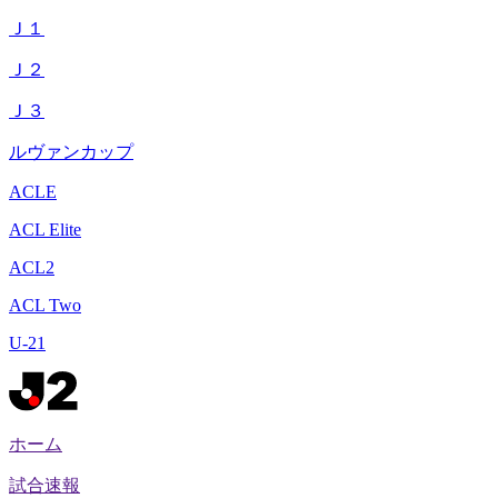
Ｊ１
Ｊ２
Ｊ３
ルヴァンカップ
ACLE
ACL Elite
ACL2
ACL Two
U-21
ホーム
試合速報