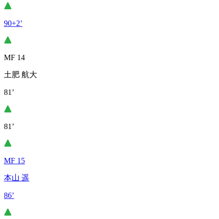
90+2’
MF 14
土肥 航大
81’
81’
MF 15
本山 遥
86’