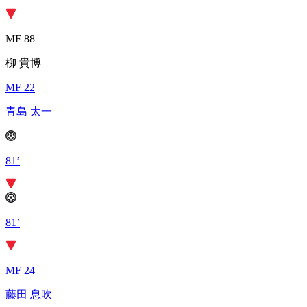
MF 88
柳 貴博
MF 22
青島 太一
81’
81’
MF 24
藤田 息吹