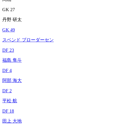
GK 27
丹野 研太
GK 49
スベンド ブローダーセン
DF 23
福島 隼斗
DF 4
阿部 海大
DF 2
平松 航
DF 18
田上 大地