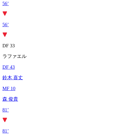
56’
56’
DF 33
ラファエル
DF 43
鈴木 喜丈
MF 10
森 俊貴
81’
81’