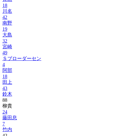
18
川名
42
南野
19
大島
32
宮崎
49
Ｓブローダーセン
4
阿部
18
田上
43
鈴木
88
柳貴
24
藤田息
7
竹内
42