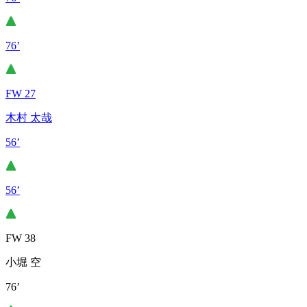
76’
FW 27
木村 太哉
56’
56’
FW 38
小堀 空
76’