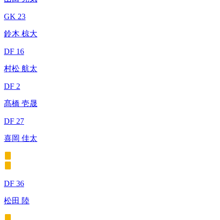
GK 23
鈴木 椋大
DF 16
村松 航太
DF 2
髙橋 壱晟
DF 27
喜岡 佳太
DF 36
松田 陸