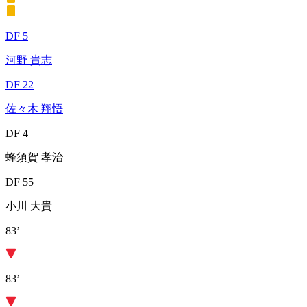
DF 5
河野 貴志
DF 22
佐々木 翔悟
DF 4
蜂須賀 孝治
DF 55
小川 大貴
83’
83’