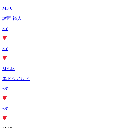
MF 6
諸岡 裕人
86’
86’
MF 33
エドゥアルド
66’
66’