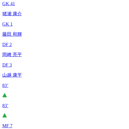
GK 41
猪瀬 康介
GK 1
藤田 和輝
DF 2
岡﨑 亮平
DF 3
山越 康平
83’
83’
MF 7