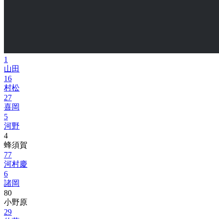
1
山田
16
村松
27
喜岡
5
河野
4
蜂須賀
77
河村慶
6
諸岡
80
小野原
29