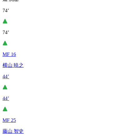
74’
74’
MF 16
横山 暁之
44’
44’
MF 25
藤山 智史