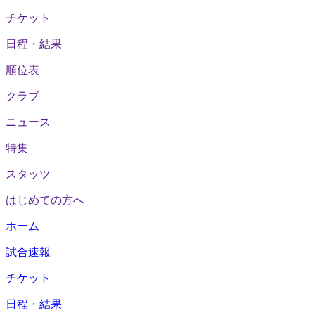
チケット
日程・結果
順位表
クラブ
ニュース
特集
スタッツ
はじめての方へ
ホーム
試合速報
チケット
日程・結果