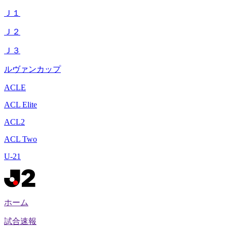
Ｊ１
Ｊ２
Ｊ３
ルヴァンカップ
ACLE
ACL Elite
ACL2
ACL Two
U-21
ホーム
試合速報