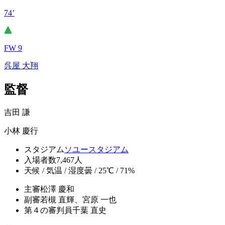
74’
FW 9
呉屋 大翔
監督
吉田 謙
小林 慶行
スタジアム
ソユースタジアム
入場者数
7,467人
天候 / 気温 / 湿度
曇 / 25℃ / 71%
主審
松澤 慶和
副審
若槻 直輝、宮原 一也
第４の審判員
千葉 直史