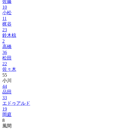
佐藤
10
小松
11
梶谷
23
鈴木椋
2
高橋
36
松田
22
佐々木
55
小川
44
品田
33
エドゥアルド
19
岡庭
8
風間