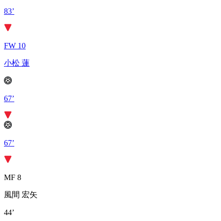
83’
FW 10
小松 蓮
67’
67’
MF 8
風間 宏矢
44’