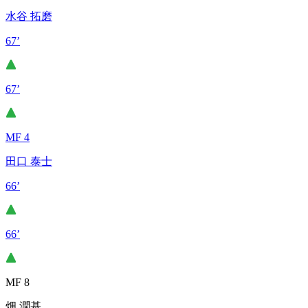
水谷 拓磨
67’
67’
MF 4
田口 泰士
66’
66’
MF 8
畑 潤基