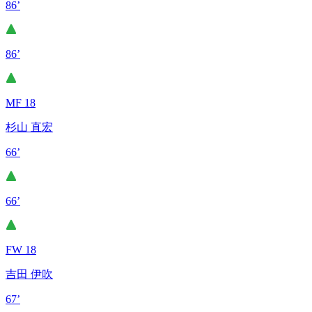
86’
86’
MF 18
杉山 直宏
66’
66’
FW 18
吉田 伊吹
67’