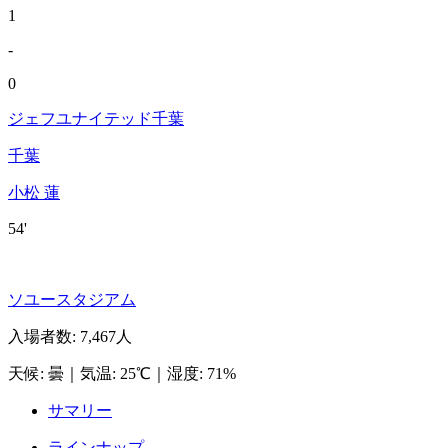
1
-
0
ジェフユナイテッド千葉
千葉
小松 蓮
54'
ソユースタジアム
入場者数
:
7,467人
天候
:
曇
｜
気温
:
25℃
｜
湿度
:
71%
サマリー
ラインナップ