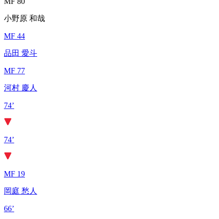
MF 80
小野原 和哉
MF 44
品田 愛斗
MF 77
河村 慶人
74’
74’
MF 19
岡庭 愁人
66’