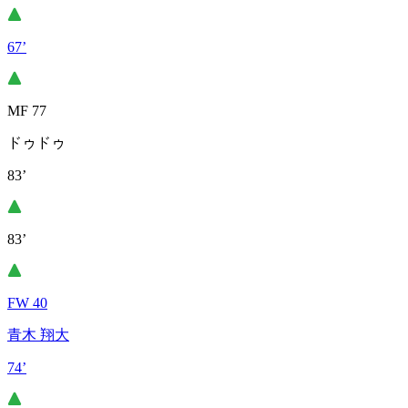
67’
MF 77
ドゥドゥ
83’
83’
FW 40
青木 翔大
74’