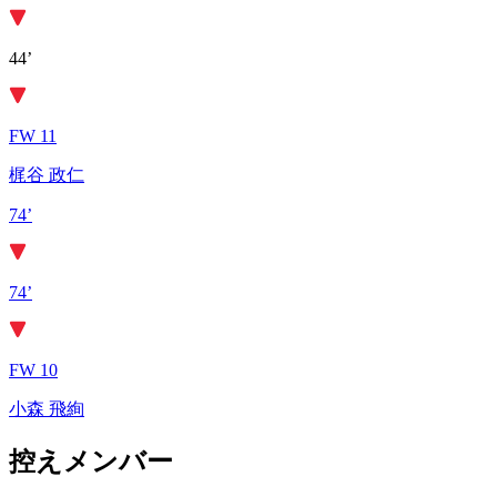
44’
FW 11
梶谷 政仁
74’
74’
FW 10
小森 飛絢
控えメンバー