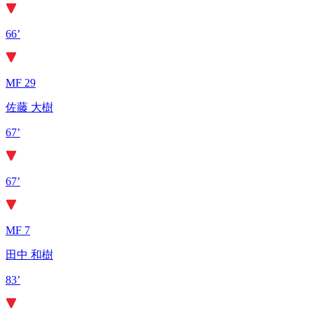
66’
MF 29
佐藤 大樹
67’
67’
MF 7
田中 和樹
83’