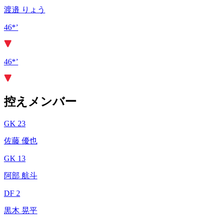
渡邉 りょう
46*’
46*’
控えメンバー
GK 23
佐藤 優也
GK 13
阿部 航斗
DF 2
黒木 晃平