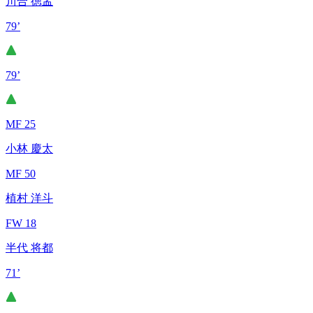
川合 徳孟
79’
79’
MF 25
小林 慶太
MF 50
植村 洋斗
FW 18
半代 将都
71’