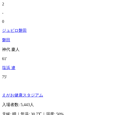
2
-
0
ジュビロ磐田
磐田
神代 慶人
61'
塩浜 遼
75'
えがお健康スタジアム
入場者数
:
5,443人
天候
:
晴
｜
気温
:
30.7℃
｜
湿度
:
50%