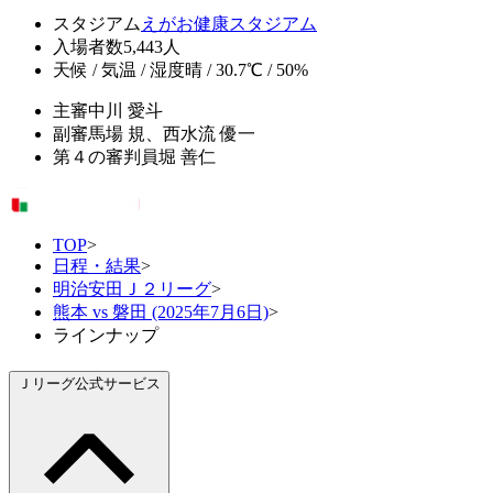
スタジアム
えがお健康スタジアム
入場者数
5,443人
天候 / 気温 / 湿度
晴 / 30.7℃ / 50%
主審
中川 愛斗
副審
馬場 規、西水流 優一
第４の審判員
堀 善仁
TOP
>
日程・結果
>
明治安田Ｊ２リーグ
>
熊本 vs 磐田 (2025年7月6日)
>
ラインナップ
Ｊリーグ公式サービス