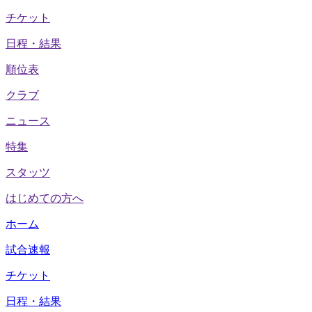
チケット
日程・結果
順位表
クラブ
ニュース
特集
スタッツ
はじめての方へ
ホーム
試合速報
チケット
日程・結果