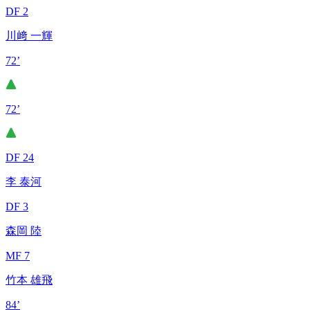
DF 2
川﨑 一輝
72’
72’
DF 24
李 泰河
DF 3
森岡 陸
MF 7
竹本 雄飛
84’