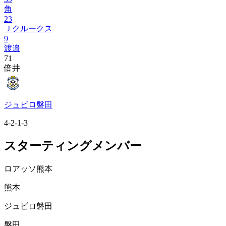
角
23
Ｊクルークス
9
渡邉
71
倍井
ジュビロ磐田
4-2-1-3
スターティングメンバー
ロアッソ熊本
熊本
ジュビロ磐田
磐田