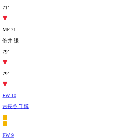
71’
MF 71
倍井 謙
79’
79’
FW 10
古長谷 千博
FW 9