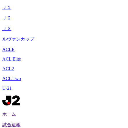
Ｊ１
Ｊ２
Ｊ３
ルヴァンカップ
ACLE
ACL Elite
ACL2
ACL Two
U-21
ホーム
試合速報