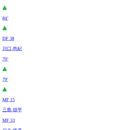
84’
DF 38
川口 尚紀
79’
79’
MF 15
三島 頌平
MF 33