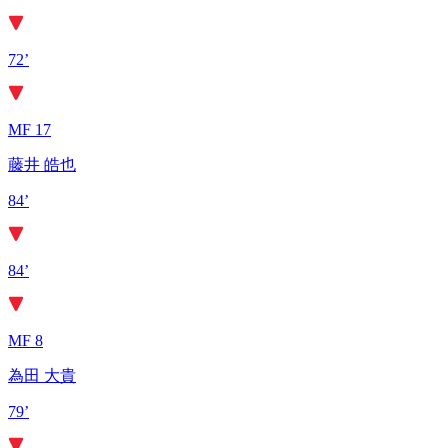
72’
MF 17
藤井 皓也
84’
84’
MF 8
為田 大貴
79’