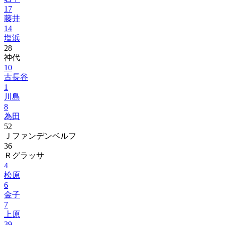
17
藤井
14
塩浜
28
神代
10
古長谷
1
川島
8
為田
52
Ｊファンデンベルフ
36
Ｒグラッサ
4
松原
6
金子
7
上原
39