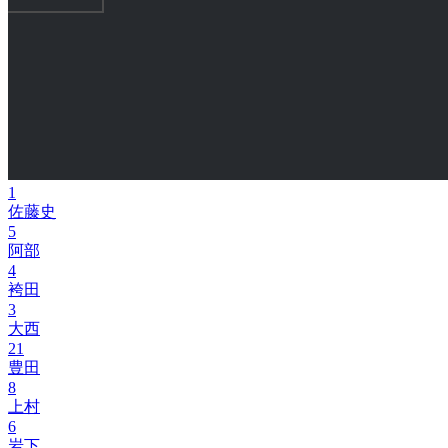
1
佐藤史
5
阿部
4
袴田
3
大西
21
豊田
8
上村
6
岩下