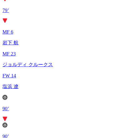
79’
MF 6
岩下 航
MF 23
ジョルディ クルークス
FW 14
塩浜 遼
90’
90’