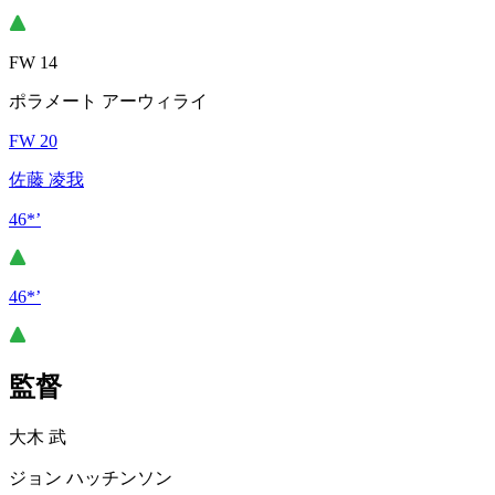
FW 14
ポラメート アーウィライ
FW 20
佐藤 凌我
46*’
46*’
監督
大木 武
ジョン ハッチンソン