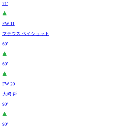
71’
FW 11
マテウス ペイショット
60’
60’
FW 20
大﨑 舜
90’
90’