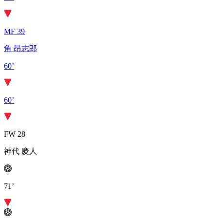
MF 39
角 昂志郎
60’
60’
FW 28
神代 慶人
71’