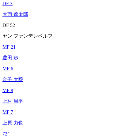
DF 3
大西 遼太郎
DF 52
ヤン ファンデンベルフ
MF 21
豊田 歩
MF 6
金子 大毅
MF 8
上村 周平
MF 7
上原 力也
72’