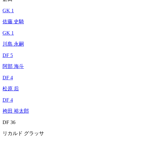
GK 1
佐藤 史騎
GK 1
川島 永嗣
DF 5
阿部 海斗
DF 4
松原 后
DF 4
袴田 裕太郎
DF 36
リカルド グラッサ