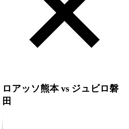
ロアッソ熊本
vs
ジュビロ磐
田