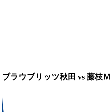
ブラウブリッツ秋田
vs
藤枝Ｍ