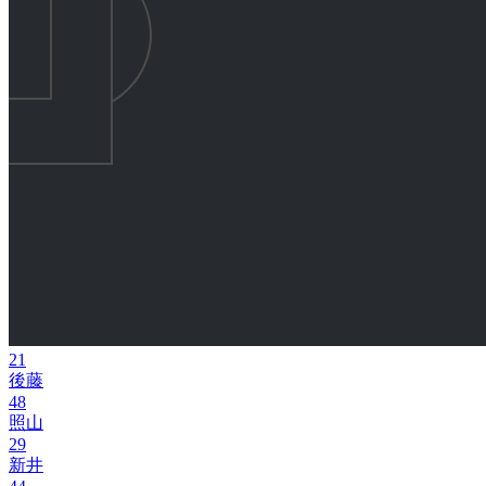
21
後藤
48
照山
29
新井