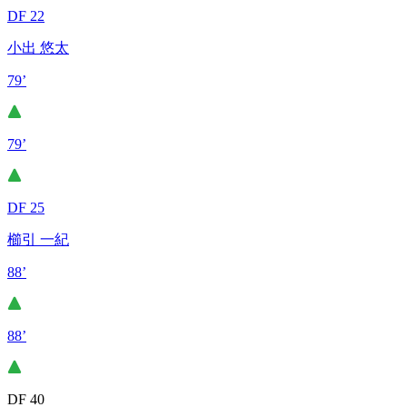
DF 22
小出 悠太
79’
79’
DF 25
櫛引 一紀
88’
88’
DF 40