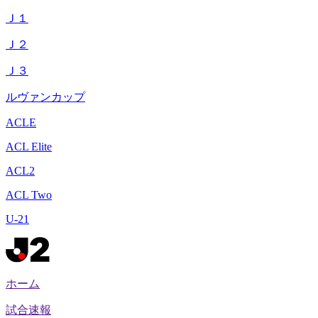
Ｊ１
Ｊ２
Ｊ３
ルヴァンカップ
ACLE
ACL Elite
ACL2
ACL Two
U-21
ホーム
試合速報