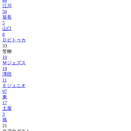
44
江川
50
翁長
5
山口
8
Ｄピトゥカ
33
笠柳
10
Ｍジェズス
19
澤田
11
Ｅジュニオ
97
東
17
土屋
3
孫
21