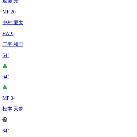
遠藤 光
MF 20
中村 慶太
FW 9
三平 和司
64’
64’
MF 34
松本 天夢
64’