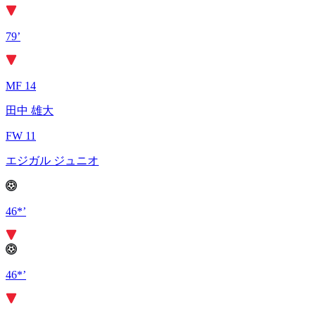
79’
MF 14
田中 雄大
FW 11
エジガル ジュニオ
46*’
46*’