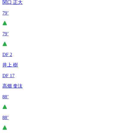
関口 正大
79’
79’
DF 2
井上 樹
DF 17
高畑 奎汰
88’
88’