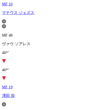
MF 10
マテウス ジェズス
MF 48
ヴァウ ソアレス
46*’
46*’
MF 19
澤田 崇