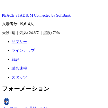
PEACE STADIUM Connected by SoftBank
入場者数
:
19,614人
天候
:
晴
｜
気温
:
24.8℃
｜
湿度
:
79%
サマリー
ラインナップ
戦評
試合速報
スタッツ
フォーメーション