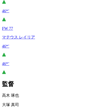
46*’
FW 77
マテウス レイリア
46*’
46*’
監督
高木 琢也
大塚 真司