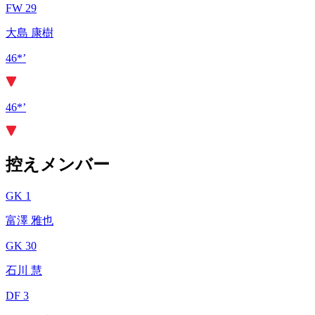
FW 29
大島 康樹
46*’
46*’
控えメンバー
GK 1
富澤 雅也
GK 30
石川 慧
DF 3