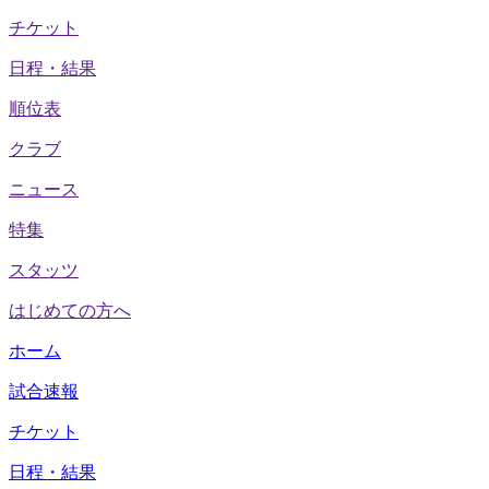
チケット
日程・結果
順位表
クラブ
ニュース
特集
スタッツ
はじめての方へ
ホーム
試合速報
チケット
日程・結果