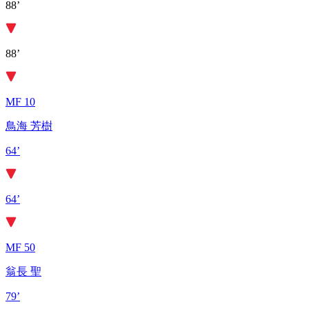
88’
88’
MF 10
鳥海 芳樹
64’
64’
MF 50
翁長 聖
79’