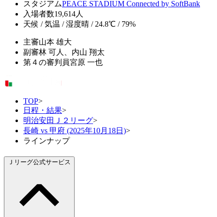
スタジアム
PEACE STADIUM Connected by SoftBank
入場者数
19,614人
天候 / 気温 / 湿度
晴 / 24.8℃ / 79%
主審
山本 雄大
副審
林 可人、内山 翔太
第４の審判員
宮原 一也
TOP
>
日程・結果
>
明治安田Ｊ２リーグ
>
長崎 vs 甲府 (2025年10月18日)
>
ラインナップ
Ｊリーグ公式サービス