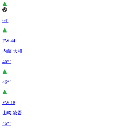
64’
FW 44
内藤 大和
46*’
46*’
FW 18
山﨑 凌吾
46*’