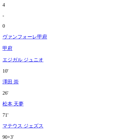
4
-
0
ヴァンフォーレ甲府
甲府
エジガル ジュニオ
10'
澤田 崇
26'
松本 天夢
71'
マテウス ジェズス
90+3'