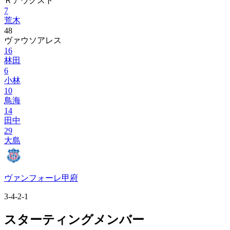
Ｒアウグスト
7
荒木
48
ヴァウソアレス
16
林田
6
小林
10
鳥海
14
田中
29
大島
ヴァンフォーレ甲府
3-4-2-1
スターティングメンバー