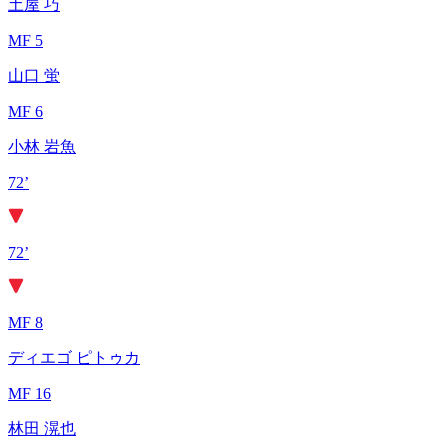
土屋 巧
MF 5
山口 蛍
MF 6
小林 岩魚
72’
72’
MF 8
ディエゴ ピトゥカ
MF 16
林田 滉也