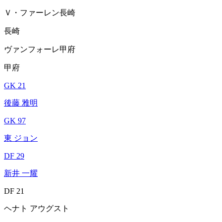
Ｖ・ファーレン長崎
長崎
ヴァンフォーレ甲府
甲府
GK 21
後藤 雅明
GK 97
東 ジョン
DF 29
新井 一耀
DF 21
ヘナト アウグスト