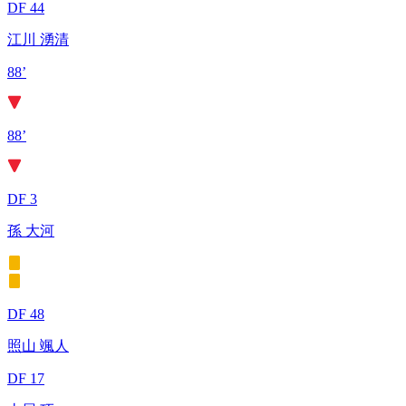
DF 44
江川 湧清
88’
88’
DF 3
孫 大河
DF 48
照山 颯人
DF 17