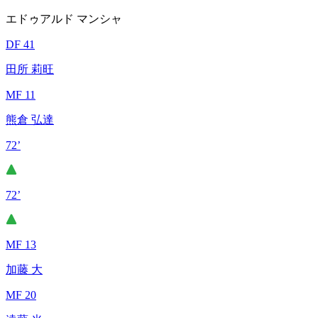
エドゥアルド マンシャ
DF 41
田所 莉旺
MF 11
熊倉 弘達
72’
72’
MF 13
加藤 大
MF 20