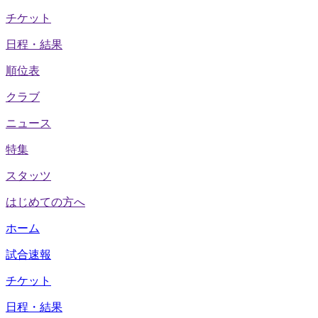
チケット
日程・結果
順位表
クラブ
ニュース
特集
スタッツ
はじめての方へ
ホーム
試合速報
チケット
日程・結果