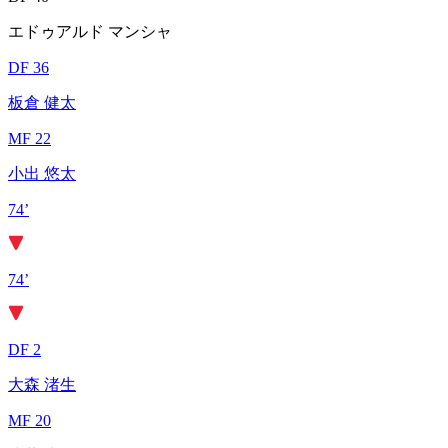
エドゥアルド マンシャ
DF 36
板倉 健太
MF 22
小出 悠太
74’
74’
DF 2
大森 渚生
MF 20