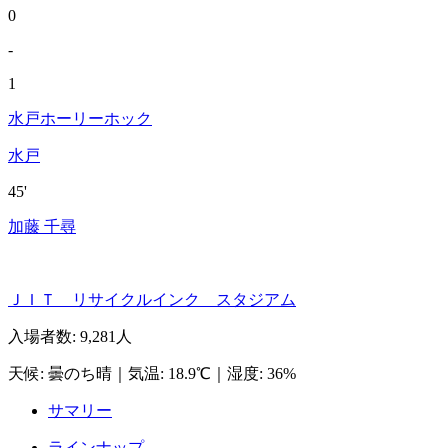
0
-
1
水戸ホーリーホック
水戸
45'
加藤 千尋
ＪＩＴ リサイクルインク スタジアム
入場者数
:
9,281人
天候
:
曇のち晴
｜
気温
:
18.9℃
｜
湿度
:
36%
サマリー
ラインナップ