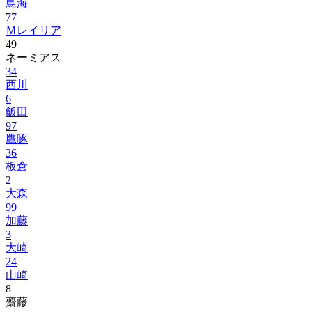
鳥海
77
Ｍレイリア
49
ネーミアス
34
西川
6
飯田
97
鷹啄
36
板倉
2
大森
99
加藤
3
大崎
24
山崎
8
齋藤