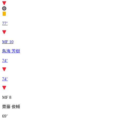
77’
MF 10
鳥海 芳樹
74’
74’
MF 8
齋藤 俊輔
69’