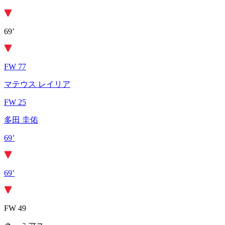
69’
FW 77
マテウス レイリア
FW 25
多田 圭佑
69’
69’
FW 49