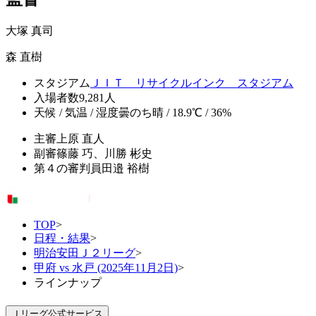
大塚 真司
森 直樹
スタジアム
ＪＩＴ リサイクルインク スタジアム
入場者数
9,281人
天候 / 気温 / 湿度
曇のち晴 / 18.9℃ / 36%
主審
上原 直人
副審
篠藤 巧、川勝 彬史
第４の審判員
田邉 裕樹
TOP
>
日程・結果
>
明治安田Ｊ２リーグ
>
甲府 vs 水戸 (2025年11月2日)
>
ラインナップ
Ｊリーグ公式サービス