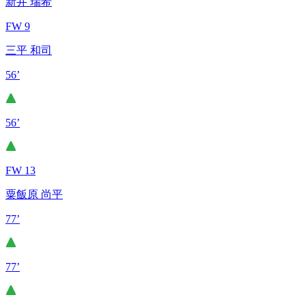
新井 瑞希
FW 9
三平 和司
56’
56’
FW 13
粟飯原 尚平
77’
77’