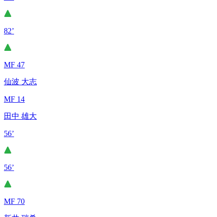
82’
MF 47
仙波 大志
MF 14
田中 雄大
56’
56’
MF 70