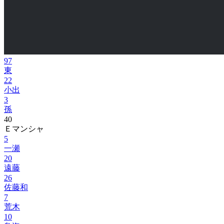
97
東
22
小出
3
孫
40
Ｅマンシャ
5
一瀬
20
遠藤
26
佐藤和
7
荒木
10