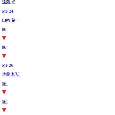
遠藤 光
MF 24
山﨑 希一
86’
86’
MF 26
佐藤 和弘
56’
56’