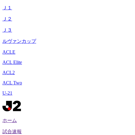
Ｊ１
Ｊ２
Ｊ３
ルヴァンカップ
ACLE
ACL Elite
ACL2
ACL Two
U-21
ホーム
試合速報