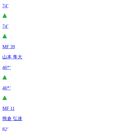
74’
74’
MF 39
山本 隼大
46*’
46*’
MF 11
熊倉 弘達
82’