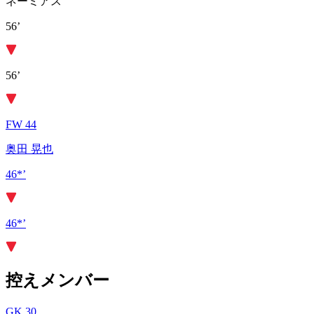
ネーミアス
56’
56’
FW 44
奥田 晃也
46*’
46*’
控えメンバー
GK 30