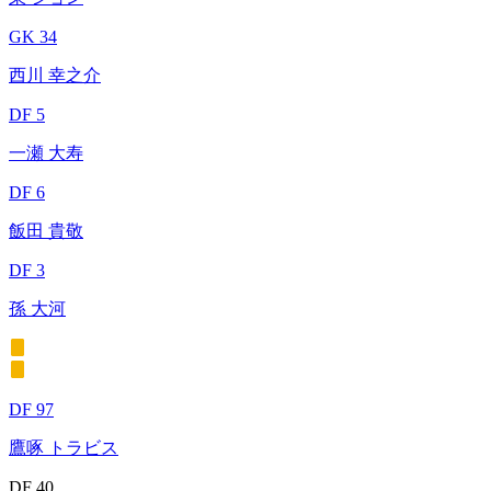
GK 34
西川 幸之介
DF 5
一瀬 大寿
DF 6
飯田 貴敬
DF 3
孫 大河
DF 97
鷹啄 トラビス
DF 40