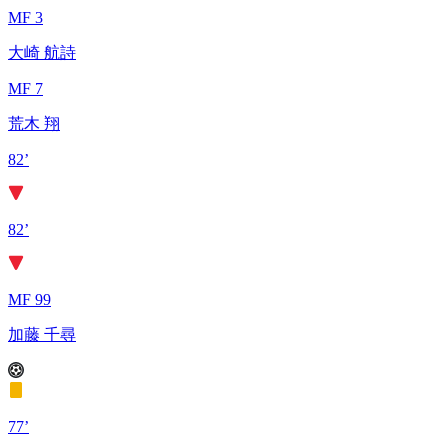
MF 3
大崎 航詩
MF 7
荒木 翔
82’
82’
MF 99
加藤 千尋
77’