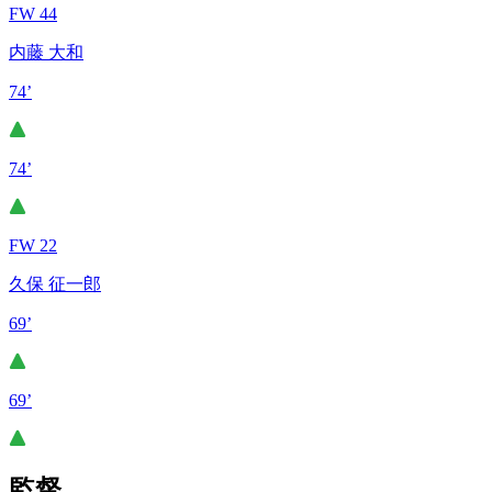
FW 44
内藤 大和
74’
74’
FW 22
久保 征一郎
69’
69’
監督