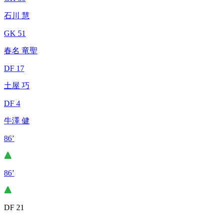
石川 慧
GK 51
春名 竜聖
DF 17
土屋 巧
DF 4
牛澤 健
86’
86’
DF 21