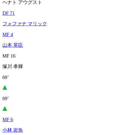
ヘナト アウグスト
DF 71
フォファナ マリック
MF 4
山本 英臣
MF 16
塚川 孝輝
69’
69’
MF 6
小林 岩魚