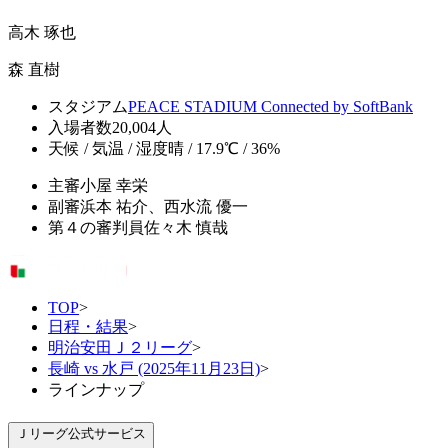
高木 琢也
森 直樹
スタジアム
PEACE STADIUM Connected by SoftBank
入場者数
20,004人
天候 / 気温 / 湿度
晴 / 17.9℃ / 36%
主審
小屋 幸栄
副審
浜本 祐介、西水流 優一
第４の審判員
佐々木 慎哉
TOP
>
日程・結果
>
明治安田Ｊ２リーグ
>
長崎 vs 水戸 (2025年11月23日)
>
ラインナップ
Ｊリーグ公式サービス