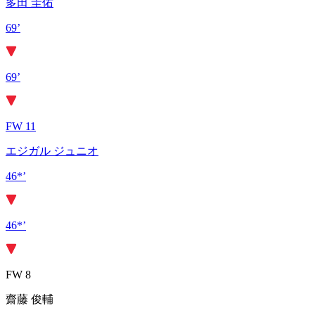
多田 圭佑
69’
69’
FW 11
エジガル ジュニオ
46*’
46*’
FW 8
齋藤 俊輔