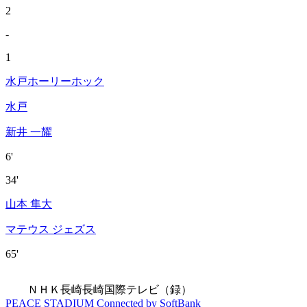
2
-
1
水戸ホーリーホック
水戸
新井 一耀
6'
34'
山本 隼大
マテウス ジェズス
65'
ＮＨＫ長崎
長崎国際テレビ（録）
PEACE STADIUM Connected by SoftBank