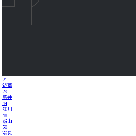
21
後藤
29
新井
44
江川
48
照山
50
翁長