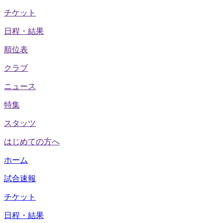
チケット
日程・結果
順位表
クラブ
ニュース
特集
スタッツ
はじめての方へ
ホーム
試合速報
チケット
日程・結果