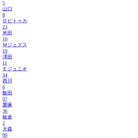
5
山口
8
Ｄピトゥカ
23
米田
10
Ｍジェズス
19
澤田
11
Ｅジュニオ
34
西川
6
飯田
97
鷹啄
36
板倉
2
大森
99