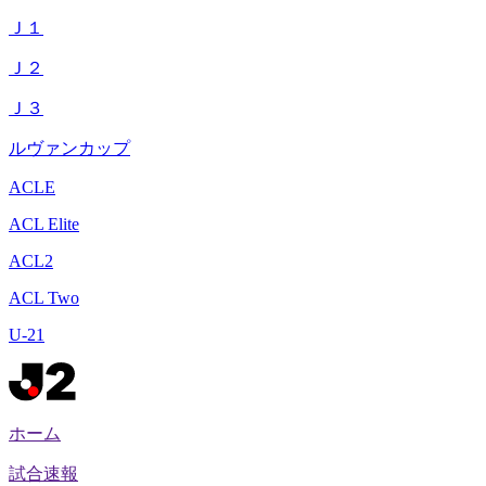
Ｊ１
Ｊ２
Ｊ３
ルヴァンカップ
ACLE
ACL Elite
ACL2
ACL Two
U-21
ホーム
試合速報