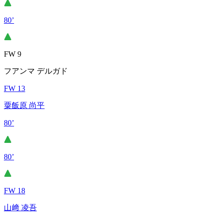
80’
FW 9
フアンマ デルガド
FW 13
粟飯原 尚平
80’
80’
FW 18
山﨑 凌吾