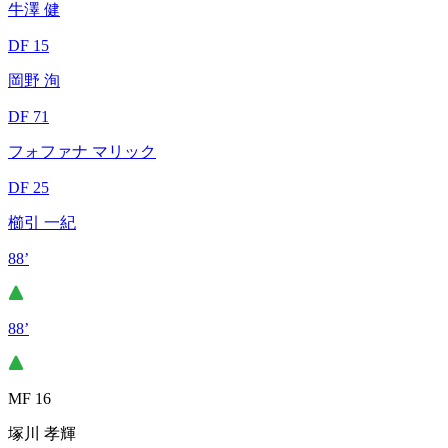
牛澤 健
DF 15
岡野 洵
DF 71
フォファナ マリック
DF 25
櫛引 一紀
88’
88’
MF 16
塚川 孝輝