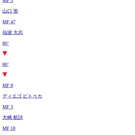
MF 5
山口 蛍
MF 47
仙波 大志
80’
80’
MF 8
ディエゴ ピトゥカ
MF 3
大崎 航詩
MF 10