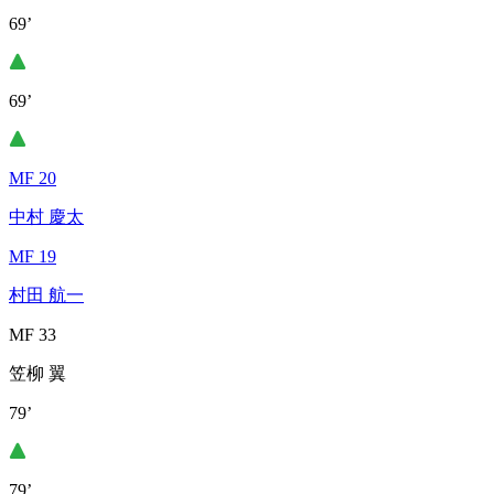
69’
69’
MF 20
中村 慶太
MF 19
村田 航一
MF 33
笠柳 翼
79’
79’