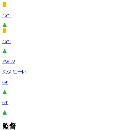
46*’
46*’
FW 22
久保 征一郎
69’
69’
監督