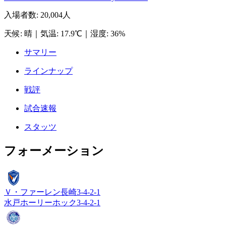
入場者数
:
20,004人
天候
:
晴
｜
気温
:
17.9℃
｜
湿度
:
36%
サマリー
ラインナップ
戦評
試合速報
スタッツ
フォーメーション
Ｖ・ファーレン長崎
3-4-2-1
水戸ホーリーホック
3-4-2-1