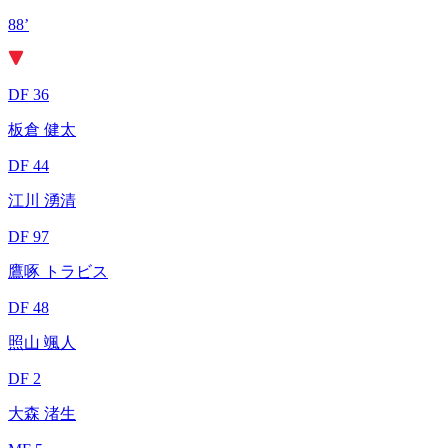
88’
DF 36
板倉 健太
DF 44
江川 湧清
DF 97
鷹啄 トラビス
DF 48
照山 颯人
DF 2
大森 渚生