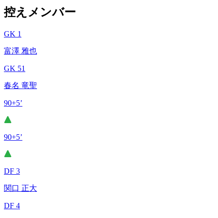
控えメンバー
GK 1
富澤 雅也
GK 51
春名 竜聖
90+5’
90+5’
DF 3
関口 正大
DF 4