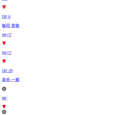
DF 6
飯田 貴敬
90+5’
90+5’
DF 29
新井 一耀
88’