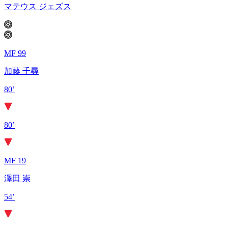
マテウス ジェズス
MF 99
加藤 千尋
80’
80’
MF 19
澤田 崇
54’