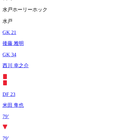
水戸ホーリーホック
水戸
GK 21
後藤 雅明
GK 34
西川 幸之介
DF 23
米田 隼也
79’
79’