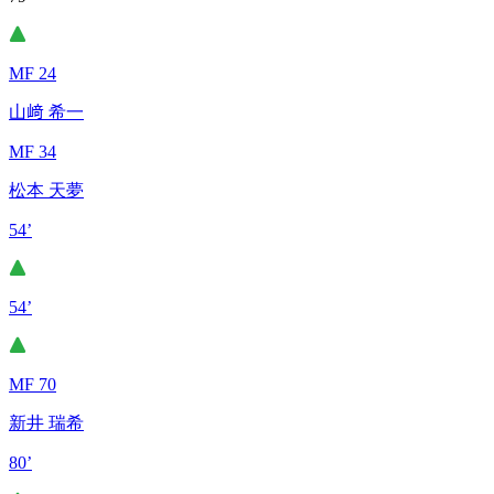
MF 24
山﨑 希一
MF 34
松本 天夢
54’
54’
MF 70
新井 瑞希
80’