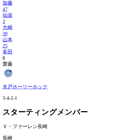
加藤
47
仙波
3
大崎
39
山本
25
多田
8
齋藤
水戸ホーリーホック
3-4-2-1
スターティングメンバー
Ｖ・ファーレン長崎
長崎