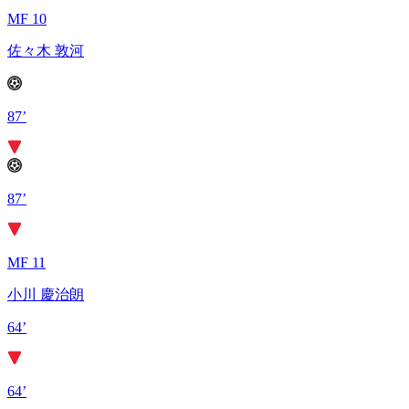
MF 10
佐々木 敦河
87’
87’
MF 11
小川 慶治朗
64’
64’