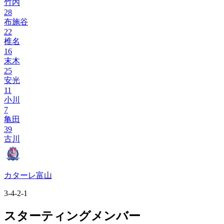
竹内
28
布施谷
22
椎名
16
末木
25
安光
11
小川
7
亀田
39
古川
カターレ富山
3-4-2-1
スターティングメンバー