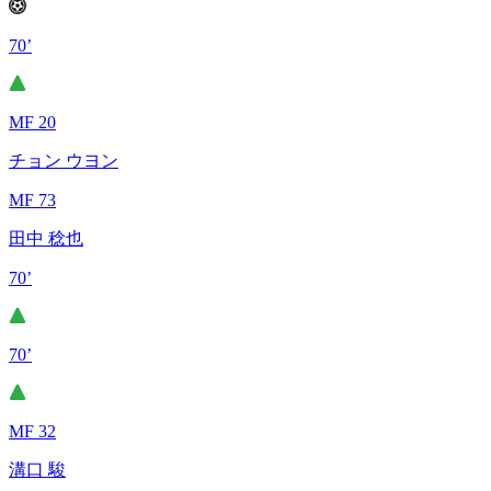
70’
MF 20
チョン ウヨン
MF 73
田中 稔也
70’
70’
MF 32
溝口 駿