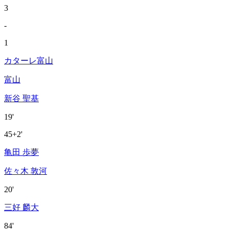
3
-
1
カターレ富山
富山
新谷 聖基
19'
45+2'
亀田 歩夢
佐々木 敦河
20'
三好 麟大
84'