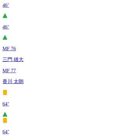
46’
46’
MF 76
三門 雄大
MF 77
香川 太朗
64’
64’