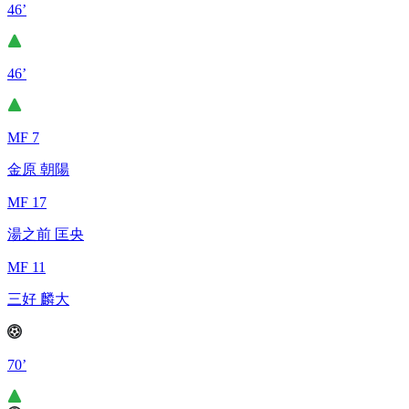
46’
46’
MF 7
金原 朝陽
MF 17
湯之前 匡央
MF 11
三好 麟大
70’