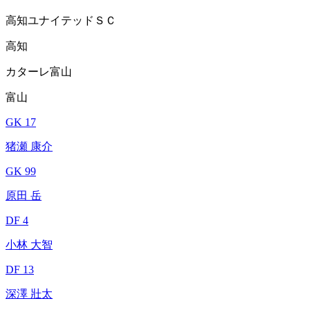
高知ユナイテッドＳＣ
高知
カターレ富山
富山
GK 17
猪瀬 康介
GK 99
原田 岳
DF 4
小林 大智
DF 13
深澤 壯太