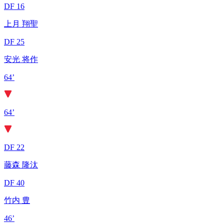
DF 16
上月 翔聖
DF 25
安光 将作
64’
64’
DF 22
藤森 隆汰
DF 40
竹内 豊
46’