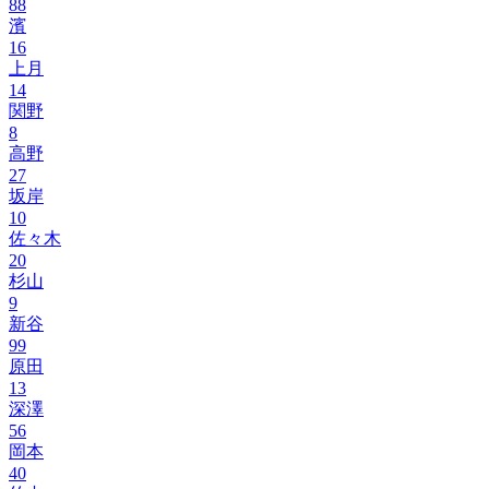
88
濱
16
上月
14
関野
8
高野
27
坂岸
10
佐々木
20
杉山
9
新谷
99
原田
13
深澤
56
岡本
40