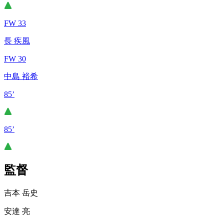
FW 33
長 疾風
FW 30
中島 裕希
85’
85’
監督
吉本 岳史
安達 亮