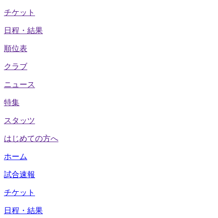
チケット
日程・結果
順位表
クラブ
ニュース
特集
スタッツ
はじめての方へ
ホーム
試合速報
チケット
日程・結果