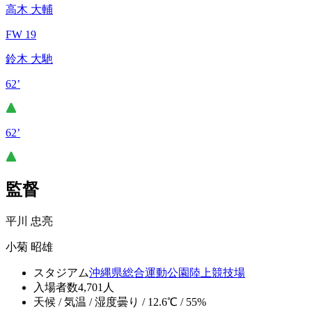
高木 大輔
FW 19
鈴木 大馳
62’
62’
監督
平川 忠亮
小菊 昭雄
スタジアム
沖縄県総合運動公園陸上競技場
入場者数
4,701人
天候 / 気温 / 湿度
曇り / 12.6℃ / 55%