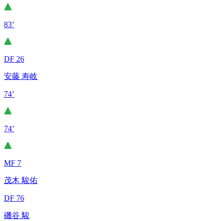
83’
DF 26
安藤 寿岐
74’
74’
MF 7
茂木 駿佑
DF 76
磯谷 駿