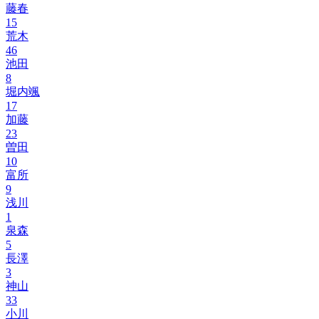
藤春
15
荒木
46
池田
8
堀内颯
17
加藤
23
曽田
10
富所
9
浅川
1
泉森
5
長澤
3
神山
33
小川