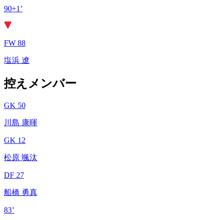
90+1’
FW 88
塩浜 遼
控えメンバー
GK 50
川島 康暉
GK 12
松原 颯汰
DF 27
船橋 勇真
83’