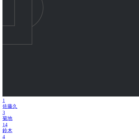
1
佐藤久
3
菊地
14
鈴木
4