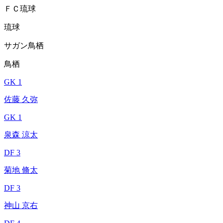
ＦＣ琉球
琉球
サガン鳥栖
鳥栖
GK 1
佐藤 久弥
GK 1
泉森 涼太
DF 3
菊地 脩太
DF 3
神山 京右