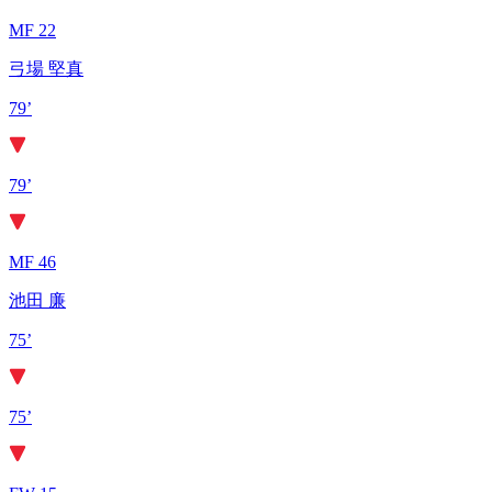
MF 22
弓場 堅真
79’
79’
MF 46
池田 廉
75’
75’