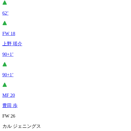
62’
FW 18
上野 瑶介
90+1’
90+1’
MF 20
豊田 歩
FW 26
カル ジェニングス