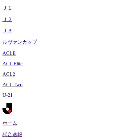
Ｊ１
Ｊ２
Ｊ３
ルヴァンカップ
ACLE
ACL Elite
ACL2
ACL Two
U-21
ホーム
試合速報