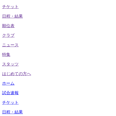
チケット
日程・結果
順位表
クラブ
ニュース
特集
スタッツ
はじめての方へ
ホーム
試合速報
チケット
日程・結果