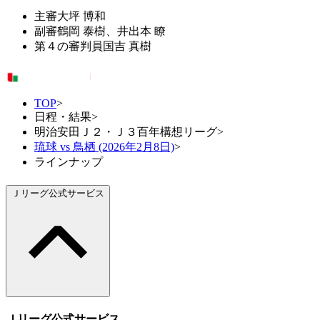
主審
大坪 博和
副審
鶴岡 泰樹、井出本 瞭
第４の審判員
国吉 真樹
TOP
>
日程・結果
>
明治安田Ｊ２・Ｊ３百年構想リーグ
>
琉球 vs 鳥栖 (2026年2月8日)
>
ラインナップ
Ｊリーグ公式サービス
Ｊリーグ公式サービス