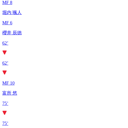
MF 8
堀内 颯人
MF 6
櫻井 辰徳
62’
62’
MF 10
富所 悠
75’
75’