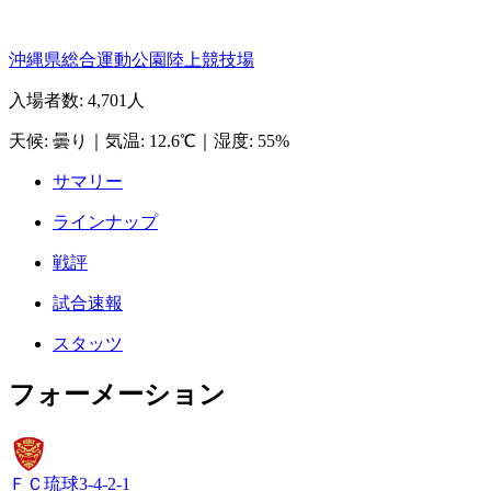
沖縄県総合運動公園陸上競技場
入場者数
:
4,701人
天候
:
曇り
｜
気温
:
12.6℃
｜
湿度
:
55%
サマリー
ラインナップ
戦評
試合速報
スタッツ
フォーメーション
ＦＣ琉球
3-4-2-1