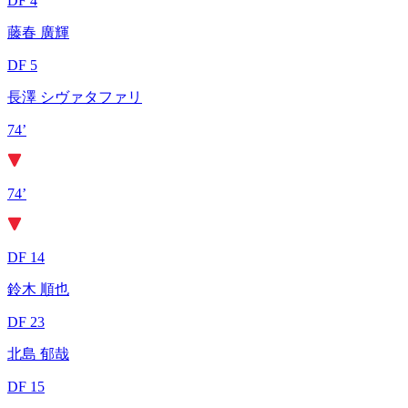
DF 4
藤春 廣輝
DF 5
長澤 シヴァタファリ
74’
74’
DF 14
鈴木 順也
DF 23
北島 郁哉
DF 15