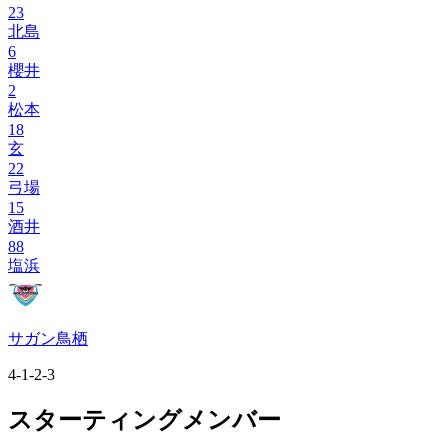
23
北島
6
櫻井
2
松本
18
玄
22
弓場
15
酒井
88
塩浜
サガン鳥栖
4-1-2-3
スターティングメンバー