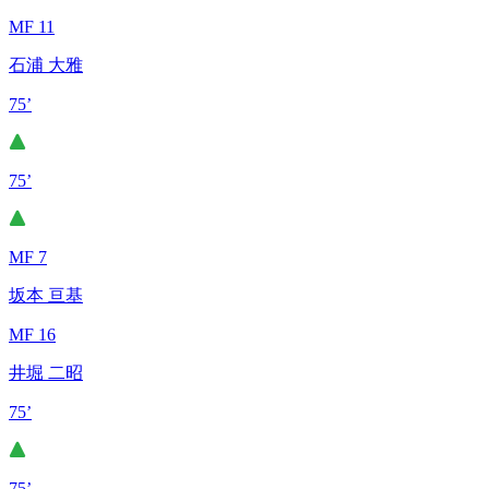
MF 11
石浦 大雅
75’
75’
MF 7
坂本 亘基
MF 16
井堀 二昭
75’
75’