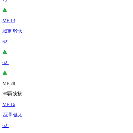
MF 13
城定 幹大
62’
62’
MF 28
津覇 実樹
MF 16
西澤 健太
62’