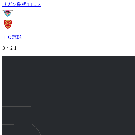
サガン鳥栖
4-1-2-3
ＦＣ琉球
3-4-2-1