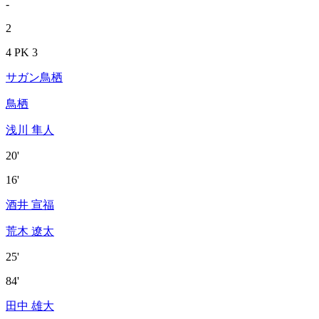
-
2
4 PK 3
サガン鳥栖
鳥栖
浅川 隼人
20'
16'
酒井 宣福
荒木 遼太
25'
84'
田中 雄大