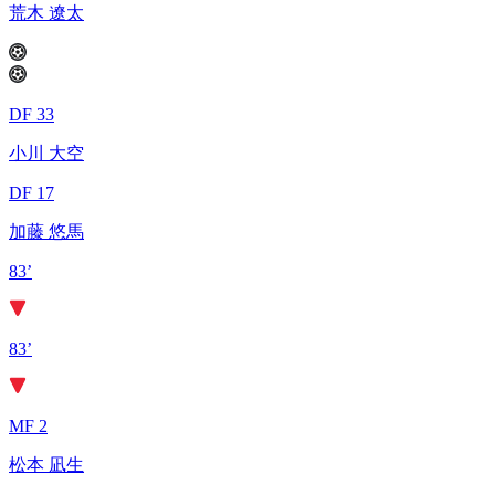
荒木 遼太
DF 33
小川 大空
DF 17
加藤 悠馬
83’
83’
MF 2
松本 凪生