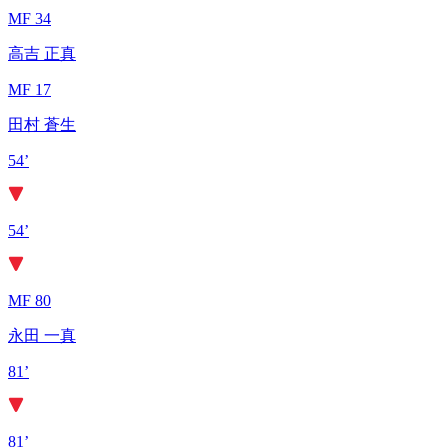
MF 34
高吉 正真
MF 17
田村 蒼生
54’
54’
MF 80
永田 一真
81’
81’