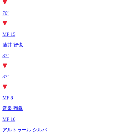
76’
MF 15
藤井 智也
87’
87’
MF 8
音泉 翔眞
MF 16
アルトゥール シルバ