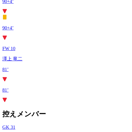
90+4’
90+4’
FW 10
澤上 竜二
81’
81’
控えメンバー
GK 31