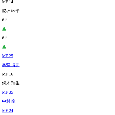
MF 14
脇坂 崚平
81’
81’
MF 25
奥埜 博亮
MF 16
鏑木 瑞生
MF 35
中村 龍
MF 24