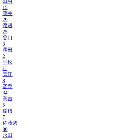
田村
15
藤井
29
渡邊
25
谷口
3
澤田
2
平松
11
雪江
8
音泉
34
高吉
5
稲積
7
佐藤碧
80
永田