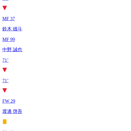
MF 37
鈴木 雄斗
MF 99
中野 誠也
71’
71’
FW 29
渡邊 啓吾