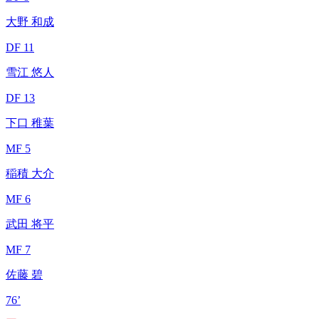
大野 和成
DF 11
雪江 悠人
DF 13
下口 稚葉
MF 5
稲積 大介
MF 6
武田 将平
MF 7
佐藤 碧
76’