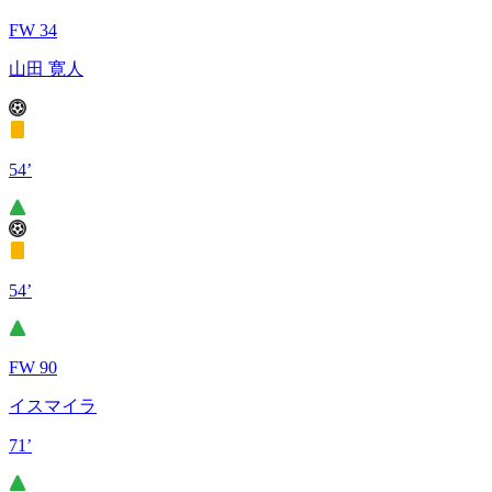
FW 34
山田 寛人
54’
54’
FW 90
イスマイラ
71’