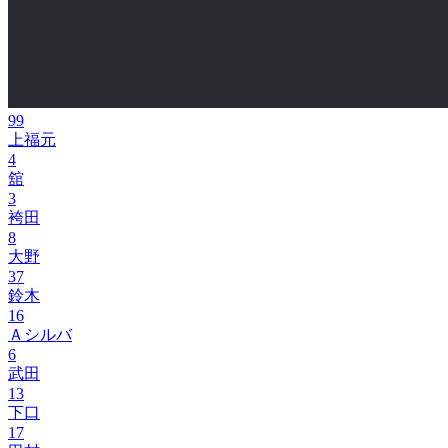
99
上福元
4
舘
3
袴田
8
大野
37
鈴木
16
Ａシルバ
6
武田
13
下口
17