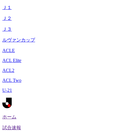
Ｊ１
Ｊ２
Ｊ３
ルヴァンカップ
ACLE
ACL Elite
ACL2
ACL Two
U-21
ホーム
試合速報