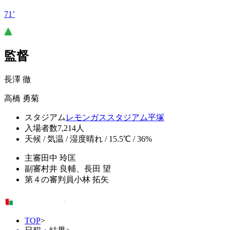
71’
監督
長澤 徹
高橋 勇菊
スタジアム
レモンガススタジアム平塚
入場者数
7,214人
天候 / 気温 / 湿度
晴れ / 15.5℃ / 36%
主審
田中 玲匡
副審
村井 良輔、長田 望
第４の審判員
小林 拓矢
TOP
>