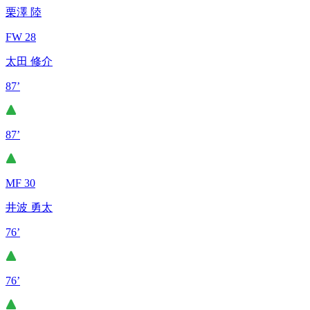
栗澤 陸
FW 28
太田 修介
87’
87’
MF 30
井波 勇太
76’
76’