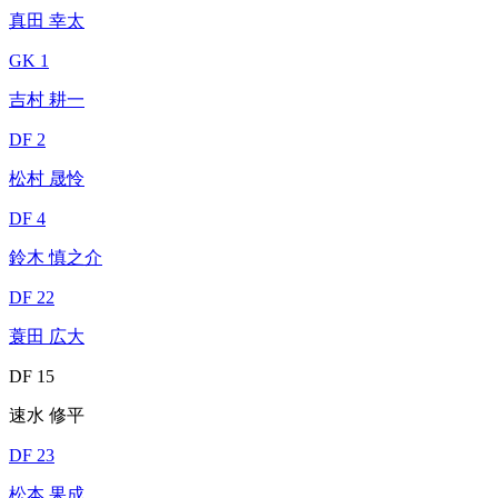
真田 幸太
GK 1
吉村 耕一
DF 2
松村 晟怜
DF 4
鈴木 慎之介
DF 22
蓑田 広大
DF 15
速水 修平
DF 23
松本 果成