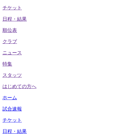
チケット
日程・結果
順位表
クラブ
ニュース
特集
スタッツ
はじめての方へ
ホーム
試合速報
チケット
日程・結果