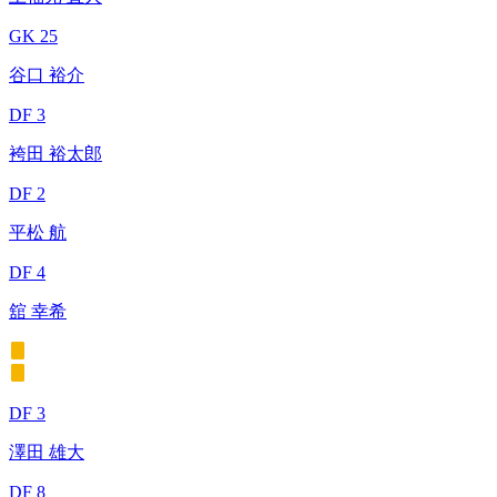
GK 25
谷口 裕介
DF 3
袴田 裕太郎
DF 2
平松 航
DF 4
舘 幸希
DF 3
澤田 雄大
DF 8