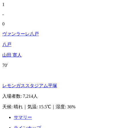
1
-
0
ヴァンラーレ八戸
八戸
山田 寛人
70'
レモンガススタジアム平塚
入場者数
:
7,214人
天候
:
晴れ
｜
気温
:
15.5℃
｜
湿度
:
36%
サマリー
ラインナップ