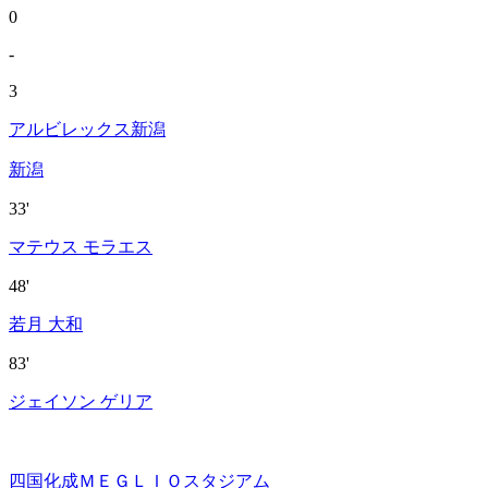
0
-
3
アルビレックス新潟
新潟
33'
マテウス モラエス
48'
若月 大和
83'
ジェイソン ゲリア
四国化成ＭＥＧＬＩＯスタジアム