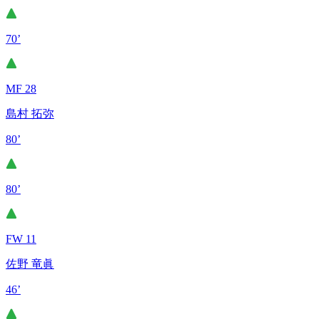
70’
MF 28
島村 拓弥
80’
80’
FW 11
佐野 竜眞
46’