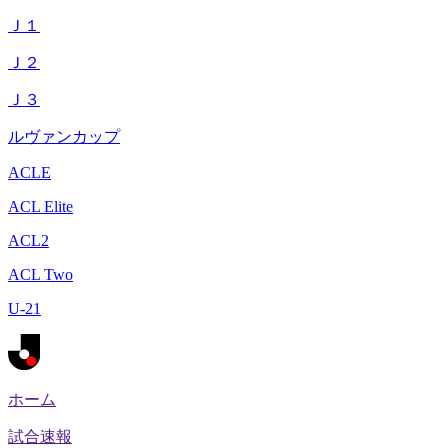
Ｊ１
Ｊ２
Ｊ３
ルヴァンカップ
ACLE
ACL Elite
ACL2
ACL Two
U-21
ホーム
試合速報