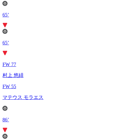
65’
65’
FW 77
村上 悠緋
FW 55
マテウス モラエス
86’