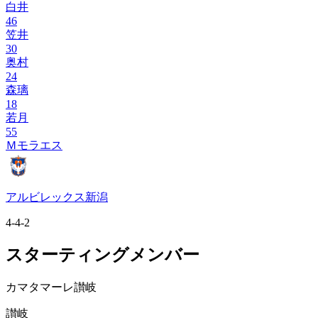
白井
46
笠井
30
奥村
24
森璃
18
若月
55
Ｍモラエス
アルビレックス新潟
4-4-2
スターティングメンバー
カマタマーレ讃岐
讃岐