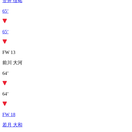
笠井 佳祐
65’
65’
FW 13
前川 大河
64’
64’
FW 18
若月 大和