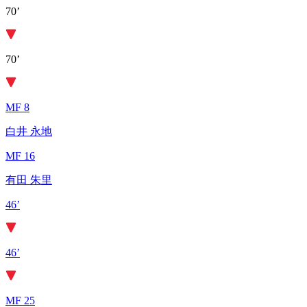
70’
70’
MF 8
白井 永地
MF 16
有田 朱里
46’
46’
MF 25