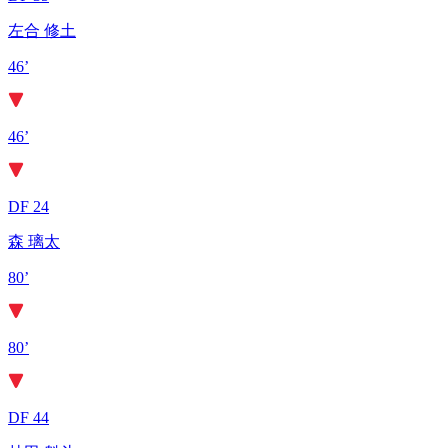
左合 修土
46’
46’
DF 24
森 璃太
80’
80’
DF 44