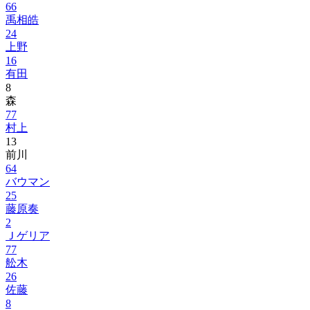
66
禹相皓
24
上野
16
有田
8
森
77
村上
13
前川
64
バウマン
25
藤原奏
2
Ｊゲリア
77
舩木
26
佐藤
8