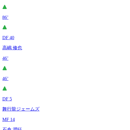
86’
DF 40
高嶋 修也
46’
46’
DF 5
舞行龍ジェームズ
MF 14
石倉 潤征