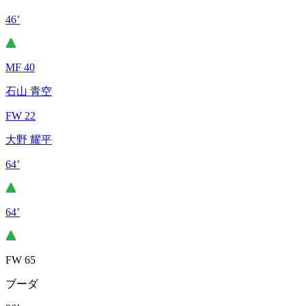
46’
MF 40
石山 青空
FW 22
大野 耀平
64’
64’
FW 65
ブーダ