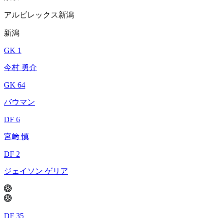
アルビレックス新潟
新潟
GK 1
今村 勇介
GK 64
バウマン
DF 6
宮﨑 慎
DF 2
ジェイソン ゲリア
DF 35