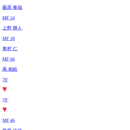
藤原 奏哉
MF 24
上野 輝人
MF 30
奥村 仁
MF 66
禹 相皓
78’
78’
MF 46