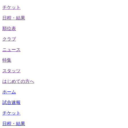
チケット
日程・結果
順位表
クラブ
ニュース
特集
スタッツ
はじめての方へ
ホーム
試合速報
チケット
日程・結果