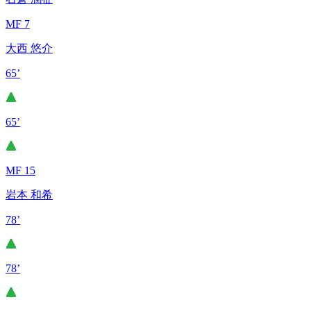
MF 7
大西 悠介
65’
65’
MF 15
岩本 和希
78’
78’