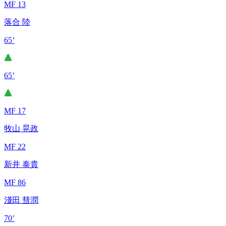
MF 13
落合 陸
65’
65’
MF 17
牧山 晃政
MF 22
新井 泰貴
MF 86
淺田 彗潤
70’