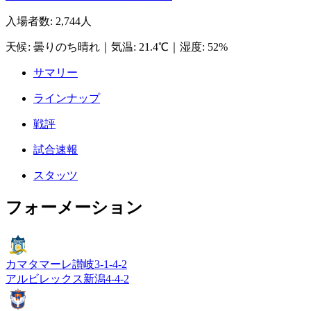
入場者数
:
2,744人
天候
:
曇りのち晴れ
｜
気温
:
21.4℃
｜
湿度
:
52%
サマリー
ラインナップ
戦評
試合速報
スタッツ
フォーメーション
カマタマーレ讃岐
3-1-4-2
アルビレックス新潟
4-4-2