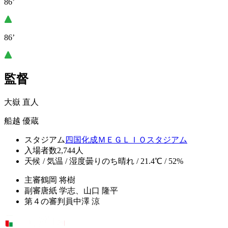
86’
86’
監督
大嶽 直人
船越 優蔵
スタジアム
四国化成ＭＥＧＬＩＯスタジアム
入場者数
2,744人
天候 / 気温 / 湿度
曇りのち晴れ / 21.4℃ / 52%
主審
鶴岡 将樹
副審
唐紙 学志、山口 隆平
第４の審判員
中澤 涼