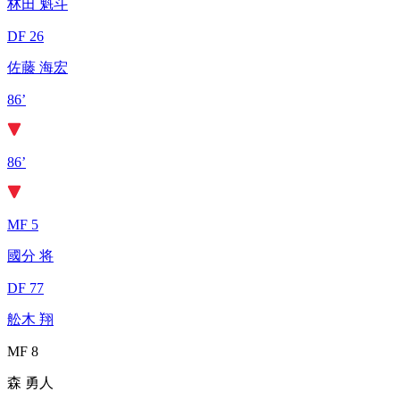
林田 魁斗
DF 26
佐藤 海宏
86’
86’
MF 5
國分 将
DF 77
舩木 翔
MF 8
森 勇人