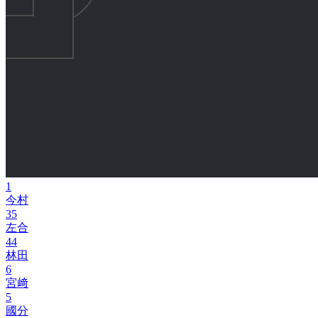
1
今村
35
左合
44
林田
6
宮﨑
5
國分