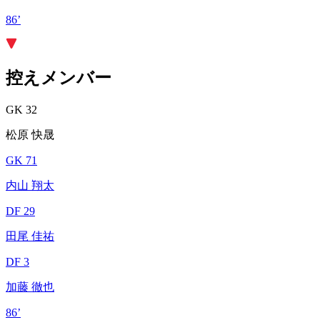
86’
控えメンバー
GK 32
松原 快晟
GK 71
内山 翔太
DF 29
田尾 佳祐
DF 3
加藤 徹也
86’