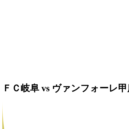
ＦＣ岐阜
vs
ヴァンフォーレ甲