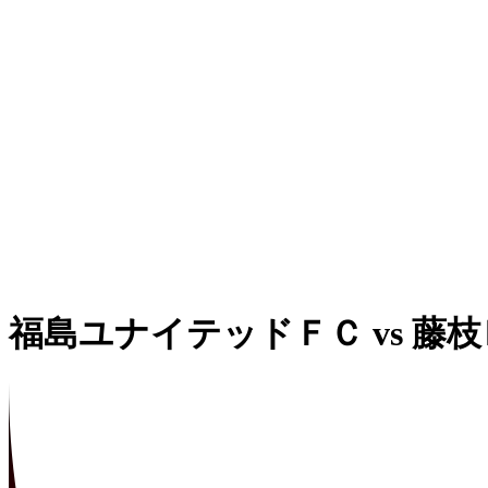
福島ユナイテッドＦＣ
vs
藤枝