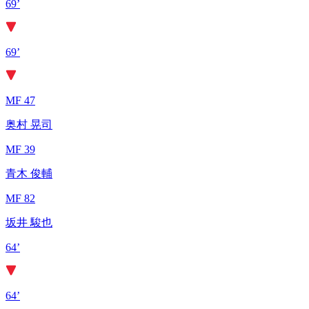
69’
69’
MF 47
奥村 晃司
MF 39
青木 俊輔
MF 82
坂井 駿也
64’
64’