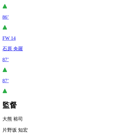
86’
FW 14
石原 央羅
87’
87’
監督
大熊 裕司
片野坂 知宏