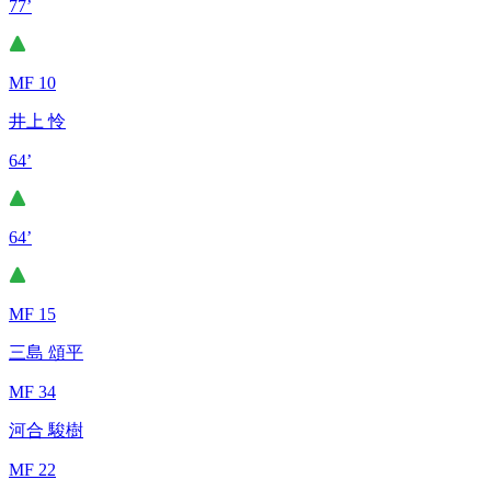
77’
MF 10
井上 怜
64’
64’
MF 15
三島 頌平
MF 34
河合 駿樹
MF 22