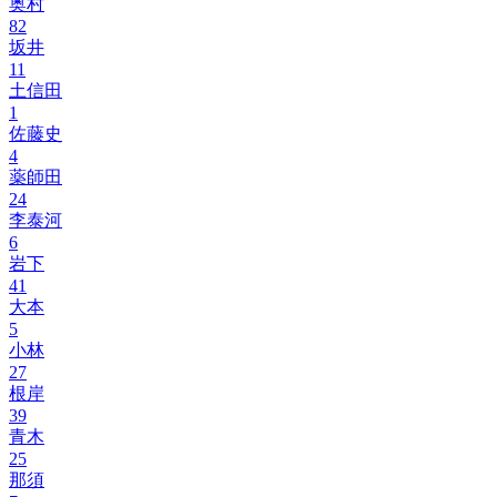
奥村
82
坂井
11
土信田
1
佐藤史
4
薬師田
24
李泰河
6
岩下
41
大本
5
小林
27
根岸
39
青木
25
那須