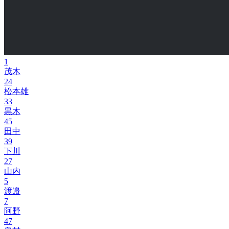
1
茂木
24
松本雄
33
黒木
45
田中
39
下川
27
山内
5
渡邉
7
阿野
47