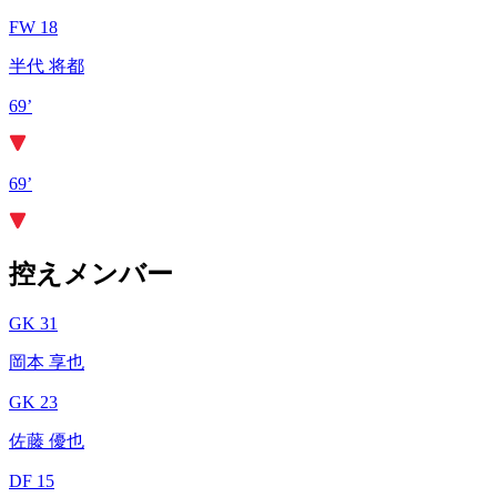
FW 18
半代 将都
69’
69’
控えメンバー
GK 31
岡本 享也
GK 23
佐藤 優也
DF 15