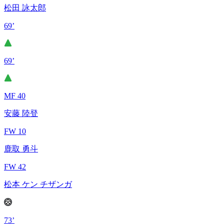
松田 詠太郎
69’
69’
MF 40
安藤 陸登
FW 10
鹿取 勇斗
FW 42
松本 ケン チザンガ
73’