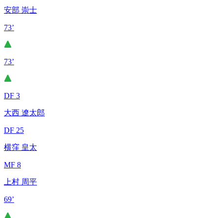
安部 崇士
73’
73’
DF 3
大西 遼太郎
DF 25
横窪 皇太
MF 8
上村 周平
69’