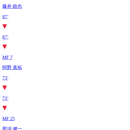
藤井 皓也
87’
87’
MF 7
阿野 真拓
73’
73’
MF 25
那須 健一