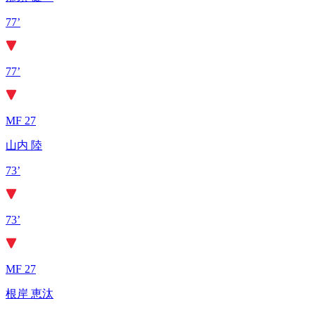
77’
77’
MF 27
山内 陸
73’
73’
MF 27
根岸 恵汰