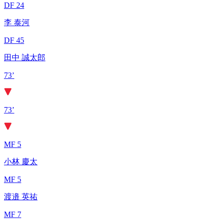
DF 24
李 泰河
DF 45
田中 誠太郎
73’
73’
MF 5
小林 慶太
MF 5
渡邉 英祐
MF 7