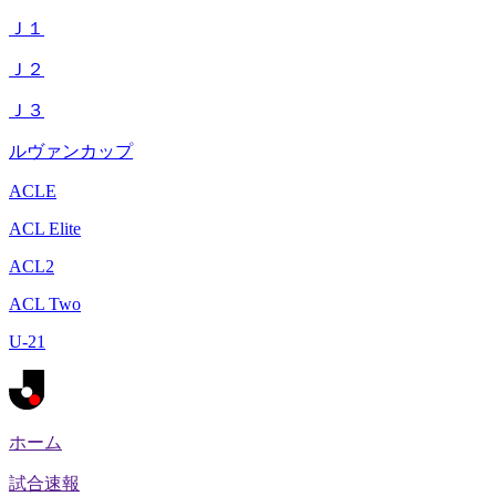
Ｊ１
Ｊ２
Ｊ３
ルヴァンカップ
ACLE
ACL Elite
ACL2
ACL Two
U-21
ホーム
試合速報