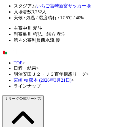
スタジアム
いちご宮崎新富サッカー場
入場者数
3,252人
天候 / 気温 / 湿度
晴れ / 17.5℃ / 40%
主審
中川 愛斗
副審
亀川 哲弘、緒方 孝浩
第４の審判員
西水流 優一
TOP
>
日程・結果
>
明治安田Ｊ２・Ｊ３百年構想リーグ
>
宮崎 vs 熊本 (2026年3月21日)
>
ラインナップ
Ｊリーグ公式サービス