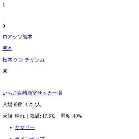
1
-
0
ロアッソ熊本
熊本
松本 ケン チザンガ
88'
いちご宮崎新富サッカー場
入場者数
:
3,252人
天候
:
晴れ
｜
気温
:
17.5℃
｜
湿度
:
40%
サマリー
ラインナップ