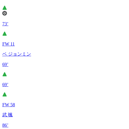
73’
FW 11
ベ ジョンミン
69’
69’
FW 58
武 颯
86’