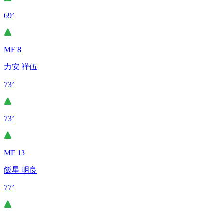
69’
MF 8
力安 祥伍
73’
73’
MF 13
飯星 明良
77’