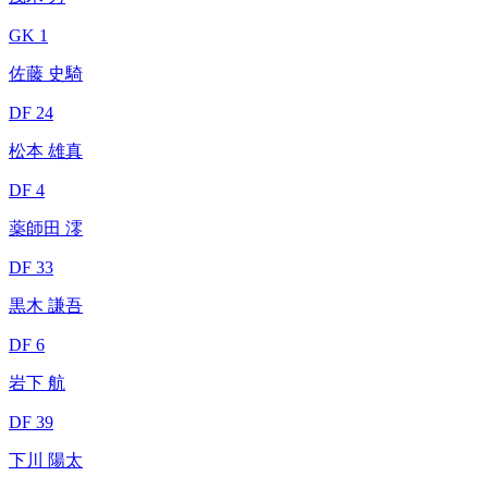
GK 1
佐藤 史騎
DF 24
松本 雄真
DF 4
薬師田 澪
DF 33
黒木 謙吾
DF 6
岩下 航
DF 39
下川 陽太