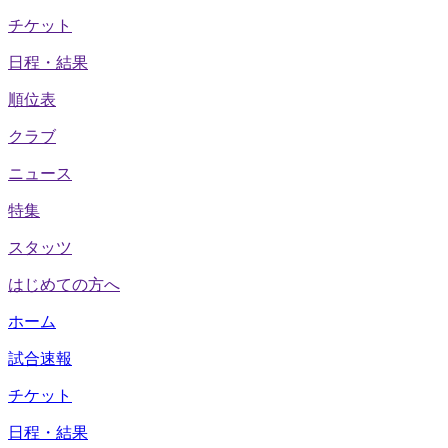
チケット
日程・結果
順位表
クラブ
ニュース
特集
スタッツ
はじめての方へ
ホーム
試合速報
チケット
日程・結果