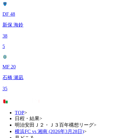
DF 48
新保 海鈴
38
5
MF 20
石橋 瀬凪
35
TOP
>
日程・結果
>
明治安田Ｊ２・Ｊ３百年構想リーグ
>
横浜FC vs 湘南 (2026年3月28日)
>
見どころ