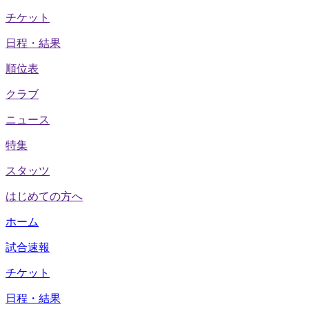
チケット
日程・結果
順位表
クラブ
ニュース
特集
スタッツ
はじめての方へ
ホーム
試合速報
チケット
日程・結果