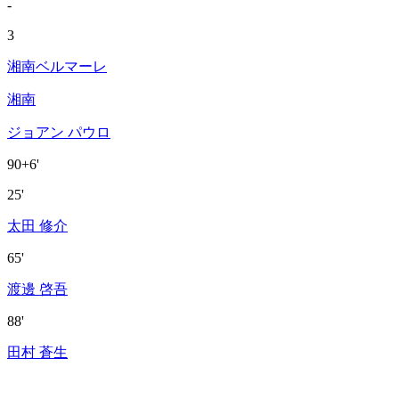
-
3
湘南ベルマーレ
湘南
ジョアン パウロ
90+6'
25'
太田 修介
65'
渡邊 啓吾
88'
田村 蒼生