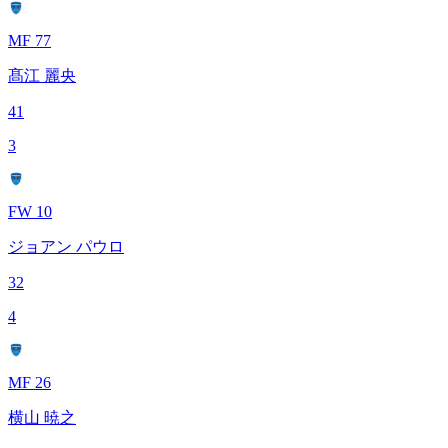
MF 77
髙江 麗央
41
3
FW 10
ジョアン パウロ
32
4
MF 26
横山 暁之