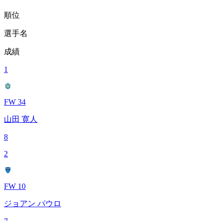
順位
選手名
成績
1
FW 34
山田 寛人
8
2
FW 10
ジョアン パウロ