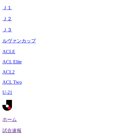
Ｊ１
Ｊ２
Ｊ３
ルヴァンカップ
ACLE
ACL Elite
ACL2
ACL Two
U-21
ホーム
試合速報