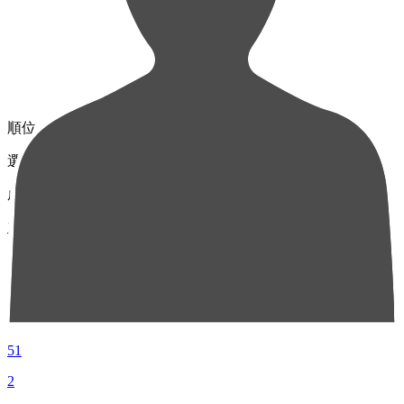
順位
選手名
成績
1
DF 48
新保 海鈴
51
2