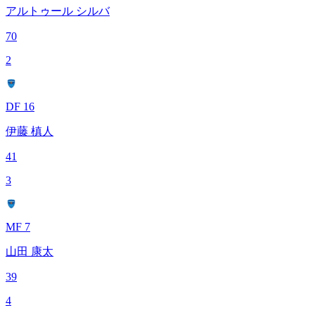
アルトゥール シルバ
70
2
DF 16
伊藤 槙人
41
3
MF 7
山田 康太
39
4