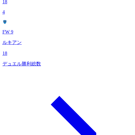
18
4
FW 9
ルキアン
18
デュエル勝利総数