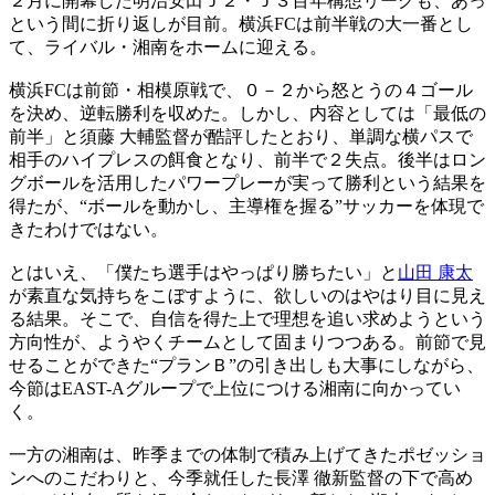
２月に開幕した明治安田Ｊ２・Ｊ３百年構想リーグも、あっ
という間に折り返しが目前。横浜FCは前半戦の大一番とし
て、ライバル・湘南をホームに迎える。
横浜FCは前節・相模原戦で、０－２から怒とうの４ゴール
を決め、逆転勝利を収めた。しかし、内容としては「最低の
前半」と須藤 大輔監督が酷評したとおり、単調な横パスで
相手のハイプレスの餌食となり、前半で２失点。後半はロン
グボールを活用したパワープレーが実って勝利という結果を
得たが、“ボールを動かし、主導権を握る”サッカーを体現で
きたわけではない。
とはいえ、「僕たち選手はやっぱり勝ちたい」と
山田 康太
が素直な気持ちをこぼすように、欲しいのはやはり目に見え
る結果。そこで、自信を得た上で理想を追い求めようという
方向性が、ようやくチームとして固まりつつある。前節で見
せることができた“プランＢ”の引き出しも大事にしながら、
今節はEAST-Aグループで上位につける湘南に向かってい
く。
一方の湘南は、昨季までの体制で積み上げてきたポゼッショ
ンへのこだわりと、今季就任した長澤 徹新監督の下で高め