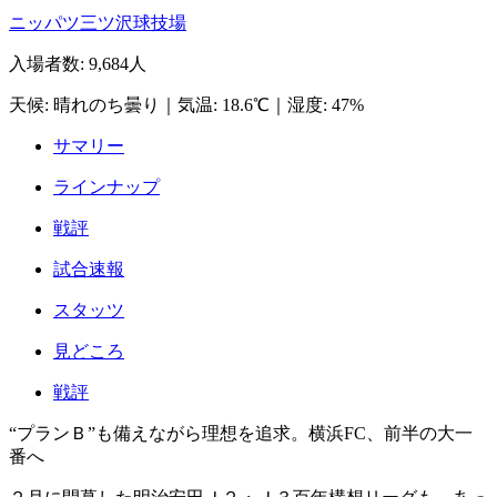
ニッパツ三ツ沢球技場
入場者数
:
9,684人
天候
:
晴れのち曇り
｜
気温
:
18.6℃
｜
湿度
:
47%
サマリー
ラインナップ
戦評
試合速報
スタッツ
見どころ
戦評
“プランＢ”も備えながら理想を追求。横浜FC、前半の大一
番へ