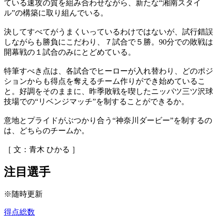
ている速攻の質を組み合わせながら、新たな“湘南スタイ
ル”の構築に取り組んでいる。
決してすべてがうまくいっているわけではないが、試行錯誤
しながらも勝負にこだわり、７試合で５勝。90分での敗戦は
開幕戦の１試合のみにとどめている。
特筆すべき点は、各試合でヒーローが入れ替わり、どのポジ
ションからも得点を奪えるチーム作りができ始めているこ
と。好調をそのままに、昨季敗戦を喫したニッパツ三ツ沢球
技場での“リベンジマッチ”を制することができるか。
意地とプライドがぶつかり合う“神奈川ダービー”を制するの
は、どちらのチームか。
［ 文：青木 ひかる ］
注目選手
※随時更新
得点総数