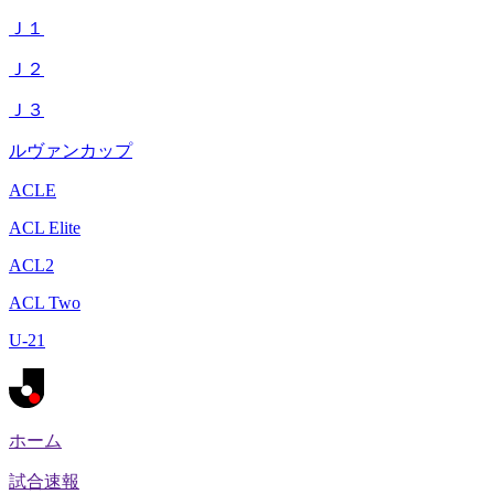
Ｊ１
Ｊ２
Ｊ３
ルヴァンカップ
ACLE
ACL Elite
ACL2
ACL Two
U-21
ホーム
試合速報