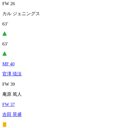
FW 26
カル ジェニングス
63’
63’
MF 40
官澤 琉汰
FW 39
庵原 篤人
FW 37
吉田 晃盛