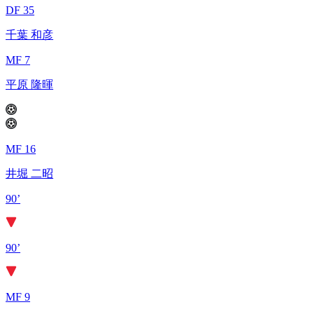
DF 35
千葉 和彦
MF 7
平原 隆暉
MF 16
井堀 二昭
90’
90’
MF 9