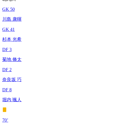
GK 50
川島 康暉
GK 41
杉本 光希
DF 3
菊地 脩太
DF 2
奈良坂 巧
DF 8
堀内 颯人
70’