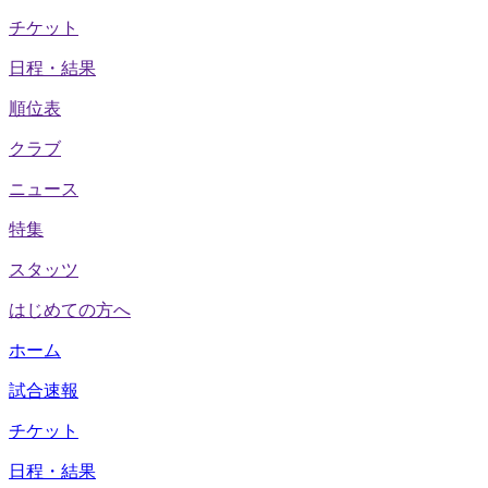
チケット
日程・結果
順位表
クラブ
ニュース
特集
スタッツ
はじめての方へ
ホーム
試合速報
チケット
日程・結果