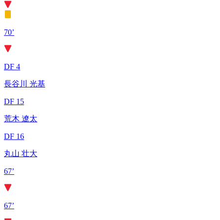
70’
DF 4
長谷川 光基
DF 15
荒木 遼太
DF 16
丸山 壮大
67’
67’