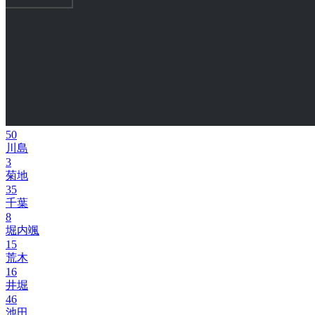
50
川島
3
菊地
35
千葉
8
堀内颯
15
荒木
16
井堀
46
池田