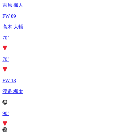
吉原 楓人
FW 89
高木 大輔
70’
70’
FW 18
渡邉 颯太
90’