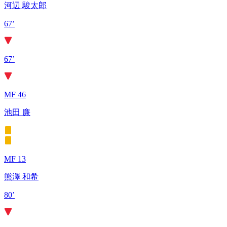
河辺 駿太郎
67’
67’
MF 46
池田 廉
MF 13
熊澤 和希
80’