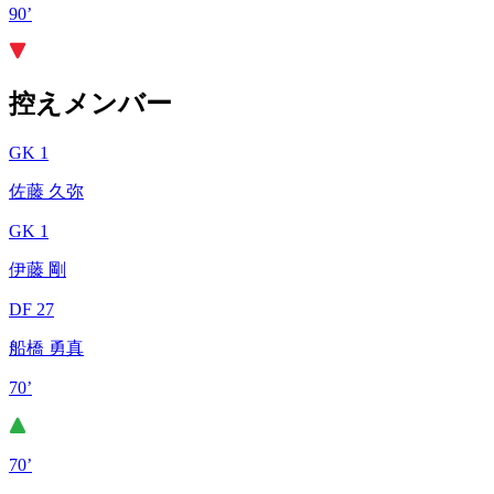
90’
控えメンバー
GK 1
佐藤 久弥
GK 1
伊藤 剛
DF 27
船橋 勇真
70’
70’