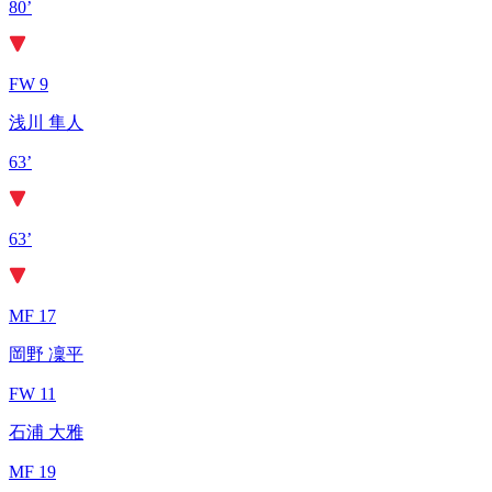
80’
FW 9
浅川 隼人
63’
63’
MF 17
岡野 凜平
FW 11
石浦 大雅
MF 19