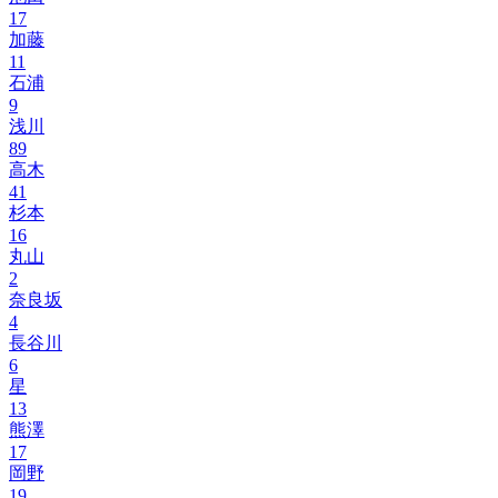
17
加藤
11
石浦
9
浅川
89
高木
41
杉本
16
丸山
2
奈良坂
4
長谷川
6
星
13
熊澤
17
岡野
19