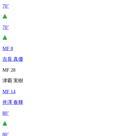
70’
70’
MF 8
吉長 真優
MF 28
津覇 実樹
MF 14
井澤 春輝
80’
80’