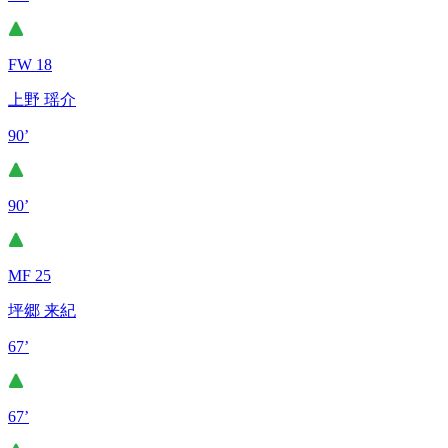
FW 18
上野 瑶介
90’
90’
MF 25
坪郷 来紀
67’
67’