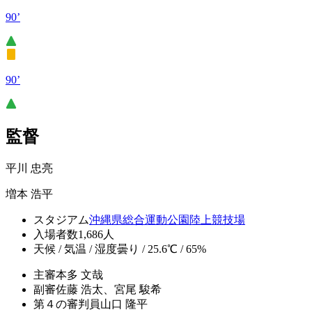
90’
90’
監督
平川 忠亮
増本 浩平
スタジアム
沖縄県総合運動公園陸上競技場
入場者数
1,686人
天候 / 気温 / 湿度
曇り / 25.6℃ / 65%
主審
本多 文哉
副審
佐藤 浩太、宮尾 駿希
第４の審判員
山口 隆平