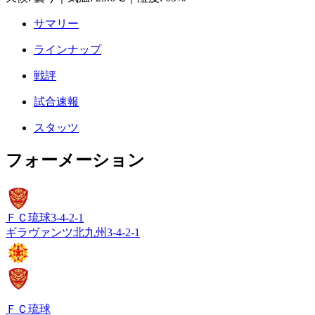
サマリー
ラインナップ
戦評
試合速報
スタッツ
フォーメーション
ＦＣ琉球
3-4-2-1
ギラヴァンツ北九州
3-4-2-1
ＦＣ琉球