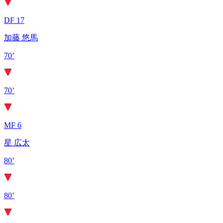
DF 17
加藤 悠馬
70’
70’
MF 6
星 広太
80’
80’