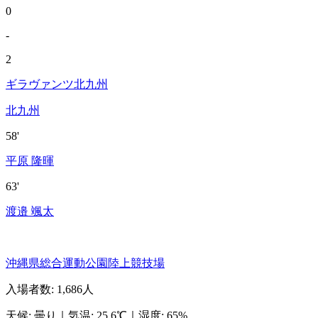
0
-
2
ギラヴァンツ北九州
北九州
58'
平原 隆暉
63'
渡邉 颯太
沖縄県総合運動公園陸上競技場
入場者数
:
1,686人
天候
:
曇り
｜
気温
:
25.6℃
｜
湿度
:
65%