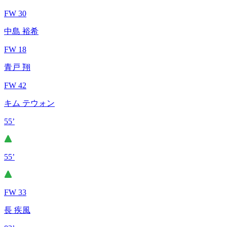
FW 30
中島 裕希
FW 18
青戸 翔
FW 42
キム テウォン
55’
55’
FW 33
長 疾風