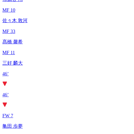
MF 10
佐々木 敦河
MF 33
髙橋 馨希
MF 11
三好 麟大
46’
46’
FW 7
亀田 歩夢