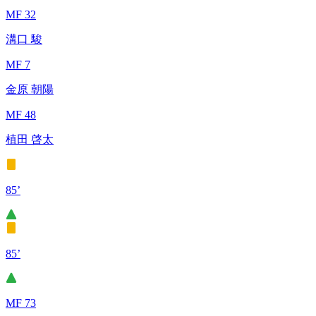
MF 32
溝口 駿
MF 7
金原 朝陽
MF 48
植田 啓太
85’
85’
MF 73