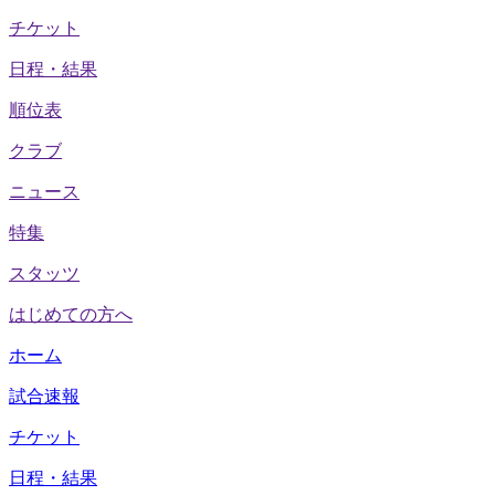
チケット
日程・結果
順位表
クラブ
ニュース
特集
スタッツ
はじめての方へ
ホーム
試合速報
チケット
日程・結果