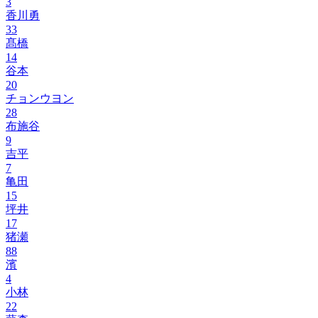
3
香川勇
33
髙橋
14
谷本
20
チョンウヨン
28
布施谷
9
吉平
7
亀田
15
坪井
17
猪瀬
88
濱
4
小林
22