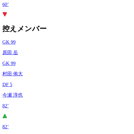
60’
控えメンバー
GK 99
原田 岳
GK 99
村田 侑大
DF 5
今瀬 淳也
82’
82’