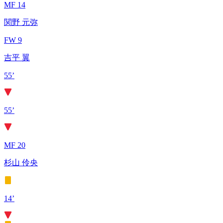
MF 14
関野 元弥
FW 9
吉平 翼
55’
55’
MF 20
杉山 伶央
14’