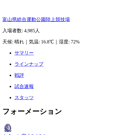
富山県総合運動公園陸上競技場
入場者数
:
4,985人
天候
:
晴れ
｜
気温
:
16.8℃
｜
湿度
:
72%
サマリー
ラインナップ
戦評
試合速報
スタッツ
フォーメーション