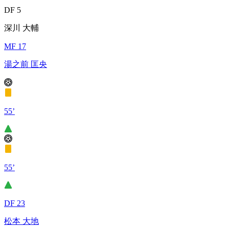
DF 5
深川 大輔
MF 17
湯之前 匡央
55’
55’
DF 23
松本 大地