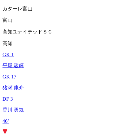
カターレ富山
富山
高知ユナイテッドＳＣ
高知
GK 1
平尾 駿輝
GK 17
猪瀬 康介
DF 3
香川 勇気
46’