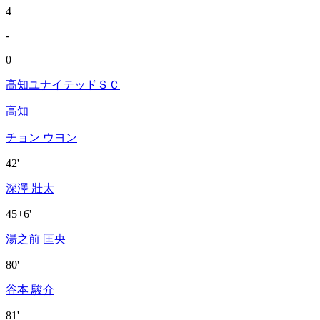
4
-
0
高知ユナイテッドＳＣ
高知
チョン ウヨン
42'
深澤 壯太
45+6'
湯之前 匡央
80'
谷本 駿介
81'