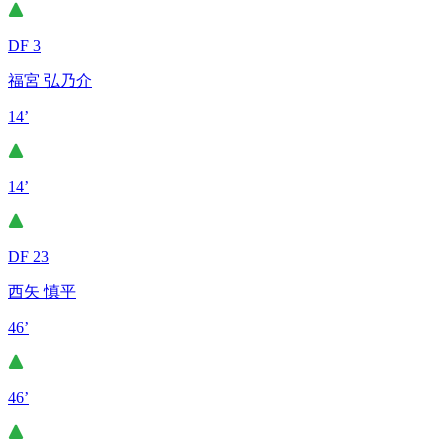
DF 3
福宮 弘乃介
14’
14’
DF 23
西矢 慎平
46’
46’