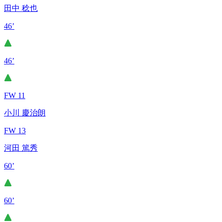
田中 稔也
46’
46’
FW 11
小川 慶治朗
FW 13
河田 篤秀
60’
60’