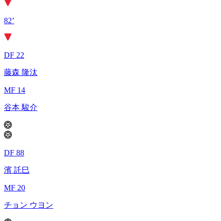
82’
DF 22
藤森 隆汰
MF 14
谷本 駿介
DF 88
濱 託巳
MF 20
チョン ウヨン