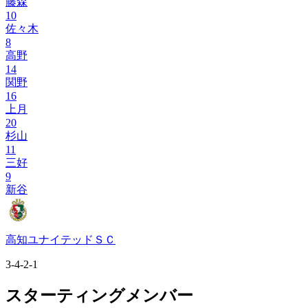
藤森
10
佐々木
8
高野
14
関野
16
上月
20
杉山
11
三好
9
新谷
高知ユナイテッドＳＣ
3-4-2-1
スターティングメンバー