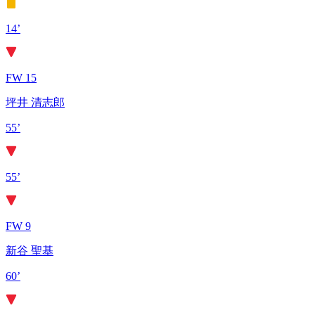
14’
FW 15
坪井 清志郎
55’
55’
FW 9
新谷 聖基
60’