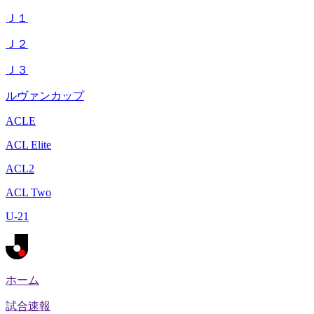
Ｊ１
Ｊ２
Ｊ３
ルヴァンカップ
ACLE
ACL Elite
ACL2
ACL Two
U-21
ホーム
試合速報