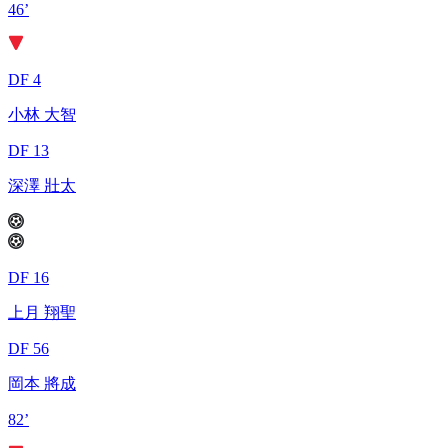
46’
DF 4
小林 大智
DF 13
深澤 壯太
DF 16
上月 翔聖
DF 56
岡本 將成
82’