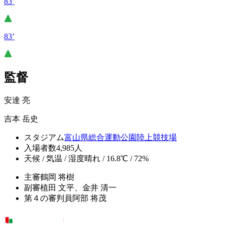
83’
83’
監督
安達 亮
吉本 岳史
スタジアム
富山県総合運動公園陸上競技場
入場者数
4,985人
天候 / 気温 / 湿度
晴れ / 16.8℃ / 72%
主審
鶴岡 将樹
副審
植田 文平、金井 清一
第４の審判員
阿部 将茂