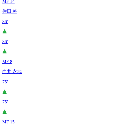
MF 14
住田 将
86’
86’
MF 8
白井 永地
75’
75’
MF 15