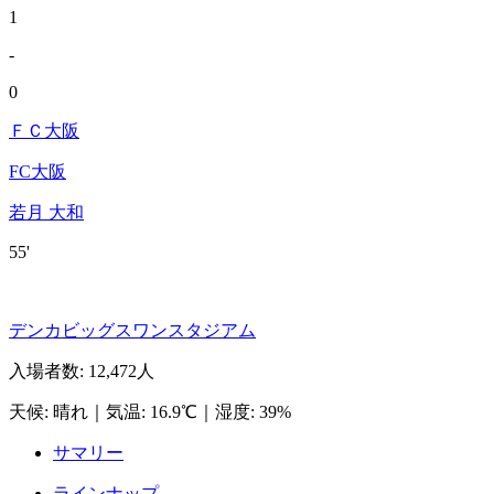
1
-
0
ＦＣ大阪
FC大阪
若月 大和
55'
デンカビッグスワンスタジアム
入場者数
:
12,472人
天候
:
晴れ
｜
気温
:
16.9℃
｜
湿度
:
39%
サマリー
ラインナップ