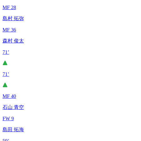
MF 28
島村 拓弥
MF 36
森村 俊太
71’
71’
MF 40
石山 青空
FW 9
島田 拓海
59’