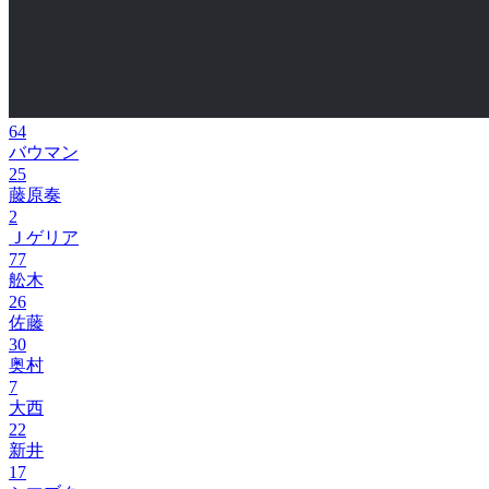
64
バウマン
25
藤原奏
2
Ｊゲリア
77
舩木
26
佐藤
30
奥村
7
大西
22
新井
17