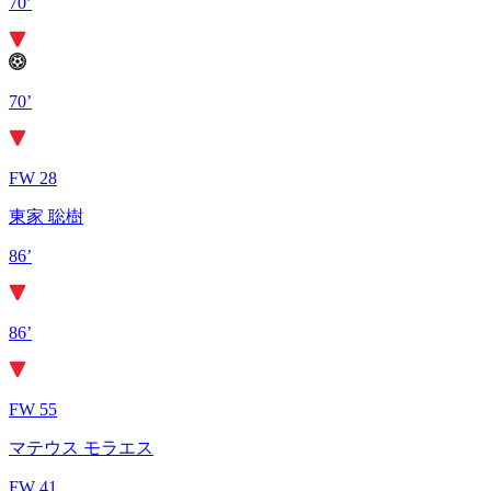
70’
70’
FW 28
東家 聡樹
86’
86’
FW 55
マテウス モラエス
FW 41