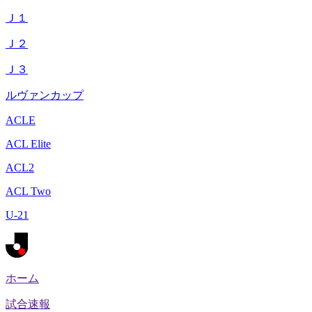
Ｊ１
Ｊ２
Ｊ３
ルヴァンカップ
ACLE
ACL Elite
ACL2
ACL Two
U-21
ホーム
試合速報