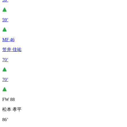
59’
MF 46
笠井 佳祐
70’
70’
FW 88
松本 孝平
86’