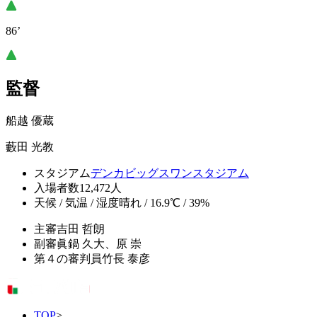
86’
監督
船越 優蔵
藪田 光教
スタジアム
デンカビッグスワンスタジアム
入場者数
12,472人
天候 / 気温 / 湿度
晴れ / 16.9℃ / 39%
主審
吉田 哲朗
副審
眞鍋 久大、原 崇
第４の審判員
竹長 泰彦
TOP
>