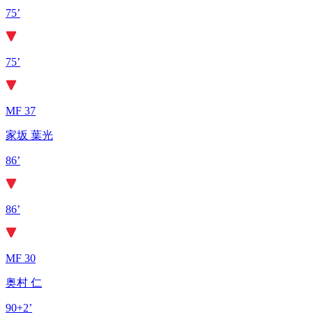
75’
75’
MF 37
家坂 葉光
86’
86’
MF 30
奥村 仁
90+2’