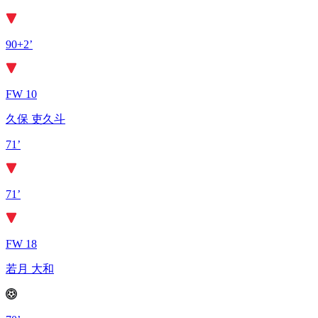
90+2’
FW 10
久保 吏久斗
71’
71’
FW 18
若月 大和