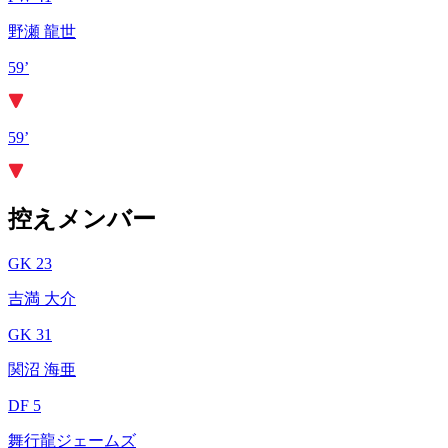
野瀬 龍世
59’
59’
控えメンバー
GK 23
吉満 大介
GK 31
関沼 海亜
DF 5
舞行龍ジェームズ