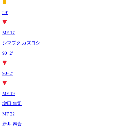
59’
MF 17
シマブク カズヨシ
90+2’
90+2’
MF 19
増田 隼司
MF 22
新井 泰貴