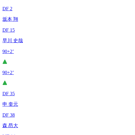
DF 2
坂本 翔
DF 15
早川 史哉
90+2’
90+2’
DF 35
申 奎元
DF 38
森 昂大