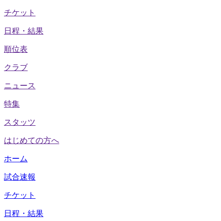
チケット
日程・結果
順位表
クラブ
ニュース
特集
スタッツ
はじめての方へ
ホーム
試合速報
チケット
日程・結果