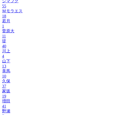
シマブク
55
Ｍモラエス
18
若月
1
菅原大
11
堤
40
川上
4
山下
13
美馬
10
久保
37
家坂
19
増田
41
野瀬