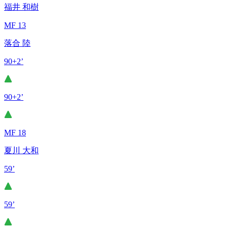
福井 和樹
MF 13
落合 陸
90+2’
90+2’
MF 18
夏川 大和
59’
59’