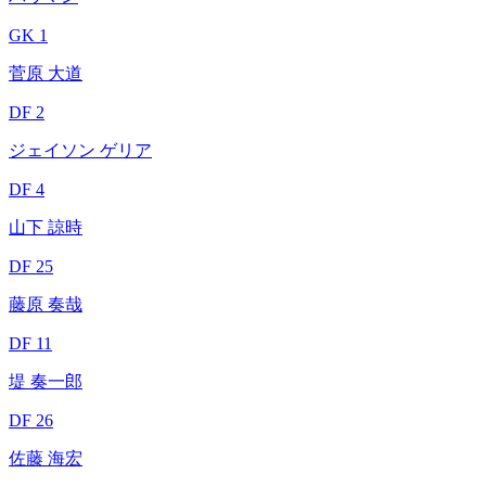
GK 1
菅原 大道
DF 2
ジェイソン ゲリア
DF 4
山下 諒時
DF 25
藤原 奏哉
DF 11
堤 奏一郎
DF 26
佐藤 海宏