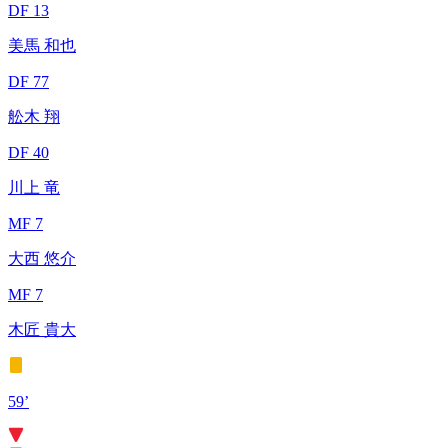
DF 13
美馬 和也
DF 77
舩木 翔
DF 40
川上 竜
MF 7
大西 悠介
MF 7
木匠 貴大
59’