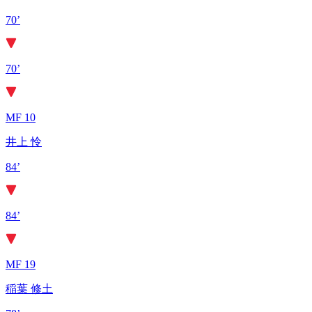
70’
70’
MF 10
井上 怜
84’
84’
MF 19
稲葉 修土