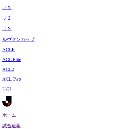
Ｊ１
Ｊ２
Ｊ３
ルヴァンカップ
ACLE
ACL Elite
ACL2
ACL Two
U-21
ホーム
試合速報