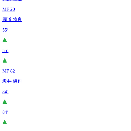
MF 20
圓道 将良
55’
55’
MF 82
坂井 駿也
84’
84’