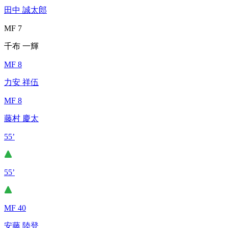
田中 誠太郎
MF 7
千布 一輝
MF 8
力安 祥伍
MF 8
藤村 慶太
55’
55’
MF 40
安藤 陸登