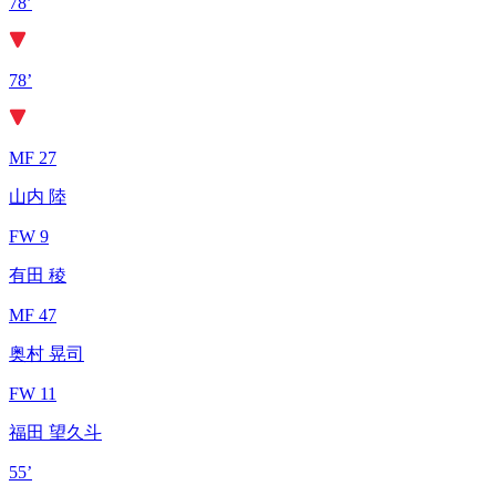
78’
78’
MF 27
山内 陸
FW 9
有田 稜
MF 47
奥村 晃司
FW 11
福田 望久斗
55’