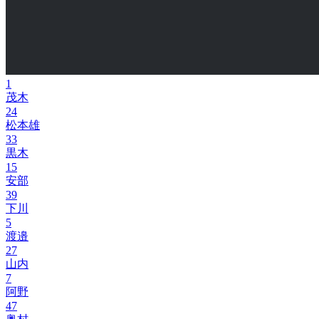
1
茂木
24
松本雄
33
黒木
15
安部
39
下川
5
渡邉
27
山内
7
阿野
47