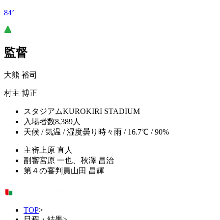
84’
監督
大熊 裕司
村主 博正
スタジアム
KUROKIRI STADIUM
入場者数
8,389人
天候 / 気温 / 湿度
曇り時々雨 / 16.7℃ / 90%
主審
上原 直人
副審
宮原 一也、秋澤 昌治
第４の審判員
山田 昌輝
TOP
>
日程・結果
>