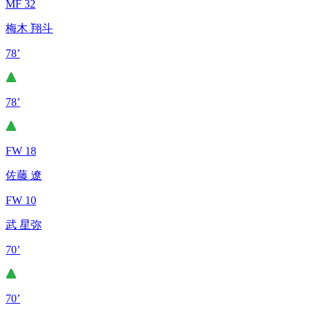
MF 32
梅木 翔斗
78’
78’
FW 18
佐藤 遼
FW 10
武 星弥
70’
70’