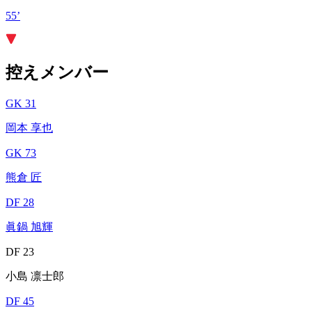
55’
控えメンバー
GK 31
岡本 享也
GK 73
熊倉 匠
DF 28
眞鍋 旭輝
DF 23
小島 凛士郎
DF 45