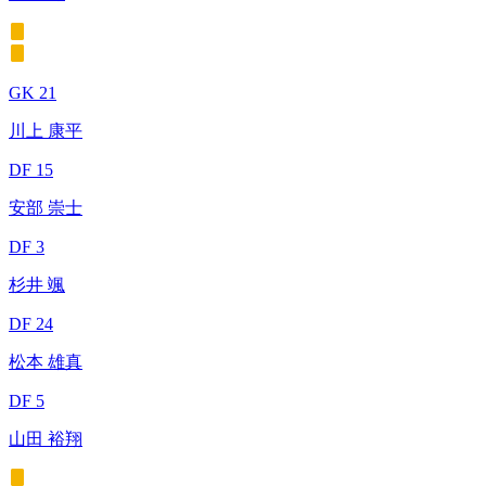
GK 21
川上 康平
DF 15
安部 崇士
DF 3
杉井 颯
DF 24
松本 雄真
DF 5
山田 裕翔