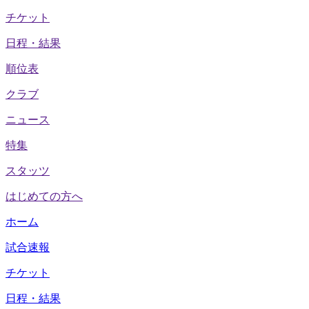
チケット
日程・結果
順位表
クラブ
ニュース
特集
スタッツ
はじめての方へ
ホーム
試合速報
チケット
日程・結果