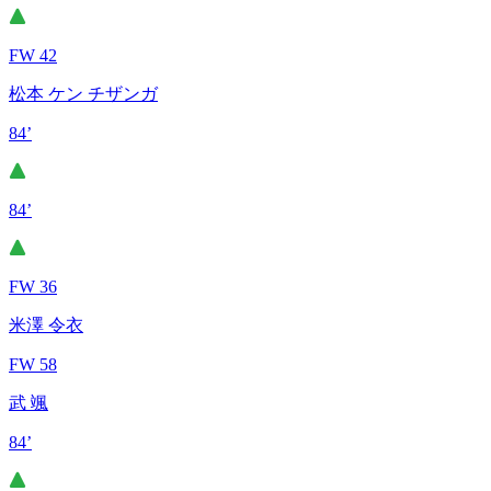
FW 42
松本 ケン チザンガ
84’
84’
FW 36
米澤 令衣
FW 58
武 颯
84’