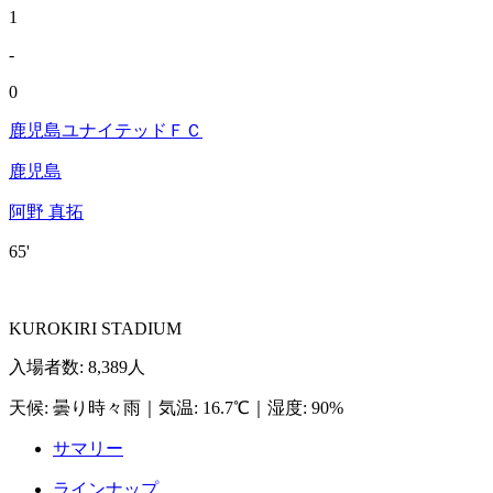
1
-
0
鹿児島ユナイテッドＦＣ
鹿児島
阿野 真拓
65'
KUROKIRI STADIUM
入場者数
:
8,389人
天候
:
曇り時々雨
｜
気温
:
16.7℃
｜
湿度
:
90%
サマリー
ラインナップ