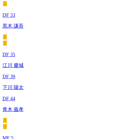
DF 33
黒木 謙吾
DF 35
江川 慶城
DF 39
下川 陽太
DF 44
青木 義孝
MF 5