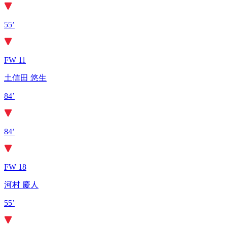
55’
FW 11
土信田 悠生
84’
84’
FW 18
河村 慶人
55’