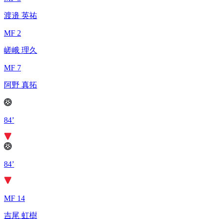
渡邉 英祐
MF 2
嵯峨 理久
MF 7
阿野 真拓
84’
84’
MF 14
吉尾 虹樹