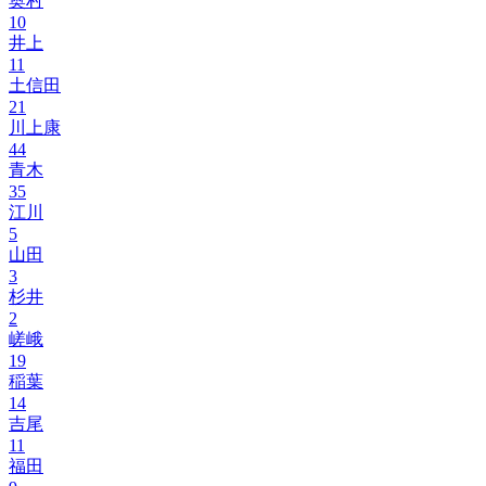
奥村
10
井上
11
土信田
21
川上康
44
青木
35
江川
5
山田
3
杉井
2
嵯峨
19
稲葉
14
吉尾
11
福田