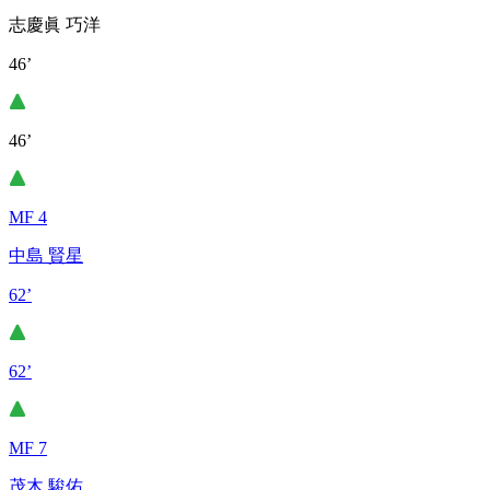
志慶眞 巧洋
46’
46’
MF 4
中島 賢星
62’
62’
MF 7
茂木 駿佑