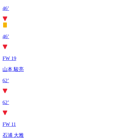
46’
46’
FW 19
山本 駿亮
62’
62’
FW 11
石浦 大雅