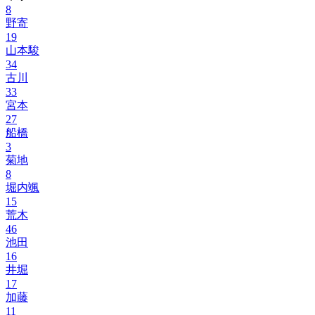
8
野寄
19
山本駿
34
古川
33
宮本
27
船橋
3
菊地
8
堀内颯
15
荒木
46
池田
16
井堀
17
加藤
11