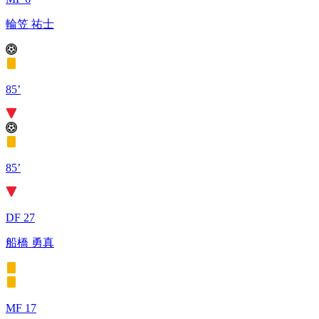
輪笠 祐士
85’
85’
DF 27
船橋 勇真
MF 17