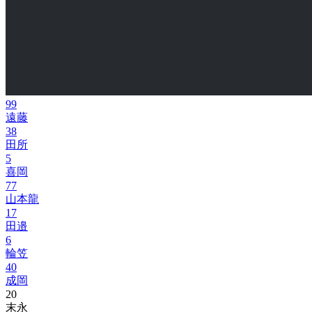
99
遠藤
38
田所
5
喜岡
77
山本龍
17
田邉
6
輪笠
40
成岡
20
末永