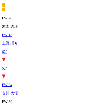
FW 20
末永 透瑛
FW 18
上野 瑶介
62’
62’
FW 34
古川 大悟
FW 39