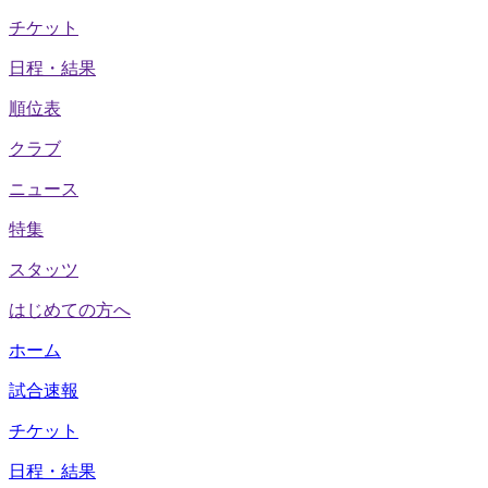
チケット
日程・結果
順位表
クラブ
ニュース
特集
スタッツ
はじめての方へ
ホーム
試合速報
チケット
日程・結果