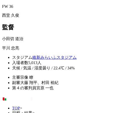
FW 36
西堂 久俊
監督
小田切 道治
平川 忠亮
スタジアム
維新みらいふスタジアム
入場者数
5,013人
天候 / 気温 / 湿度
曇り / 22.4℃ / 34%
主審
宗像 瞭
副審
大藤 翔平、村田 裕紀
第４の審判員
宮原 一也
TOP
>
日程・結果
>