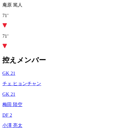
庵原 篤人
71’
71’
控えメンバー
GK 21
チェ ヒョンチャン
GK 21
梅田 陸空
DF 2
小澤 亮太