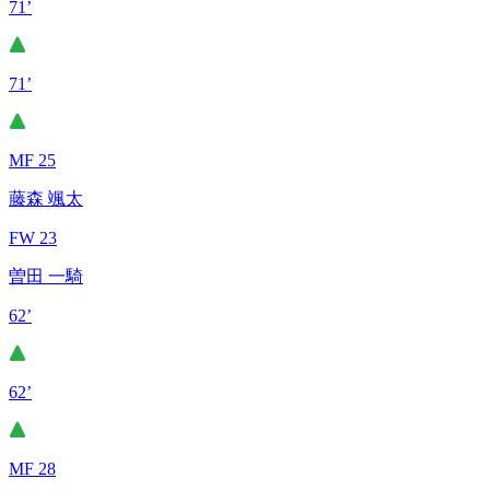
71’
71’
MF 25
藤森 颯太
FW 23
曽田 一騎
62’
62’
MF 28