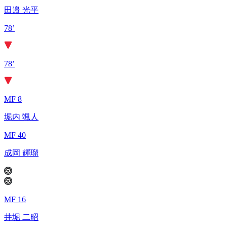
田邉 光平
78’
78’
MF 8
堀内 颯人
MF 40
成岡 輝瑠
MF 16
井堀 二昭