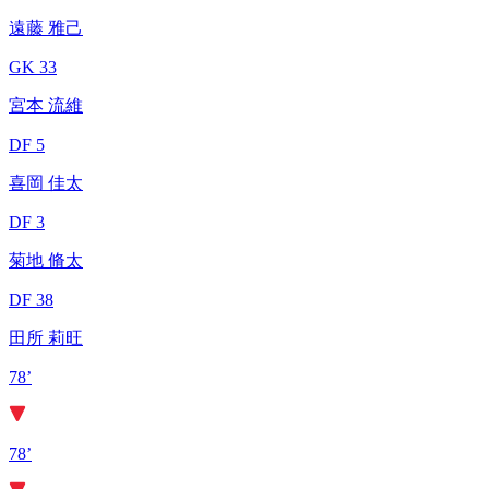
遠藤 雅己
GK 33
宮本 流維
DF 5
喜岡 佳太
DF 3
菊地 脩太
DF 38
田所 莉旺
78’
78’