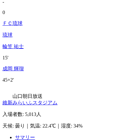
-
0
ＦＣ琉球
琉球
輪笠 祐士
15'
成岡 輝瑠
45+2'
山口朝日放送
維新みらいふスタジアム
入場者数
:
5,013人
天候
:
曇り
｜
気温
:
22.4℃
｜
湿度
:
34%
サマリー