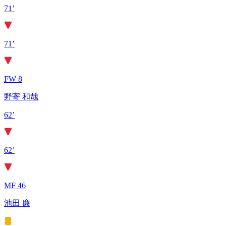
71’
71’
FW 8
野寄 和哉
62’
62’
MF 46
池田 廉