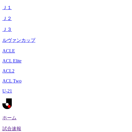
Ｊ１
Ｊ２
Ｊ３
ルヴァンカップ
ACLE
ACL Elite
ACL2
ACL Two
U-21
ホーム
試合速報