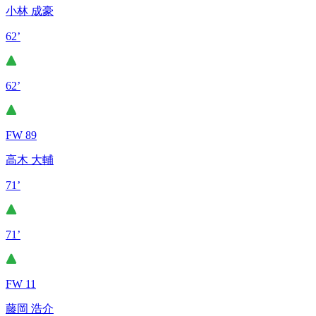
小林 成豪
62’
62’
FW 89
高木 大輔
71’
71’
FW 11
藤岡 浩介