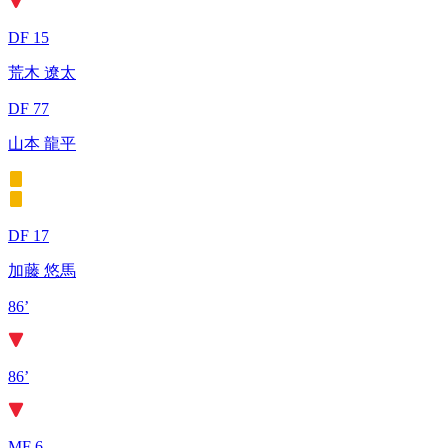
DF 15
荒木 遼太
DF 77
山本 龍平
DF 17
加藤 悠馬
86’
86’
MF 6