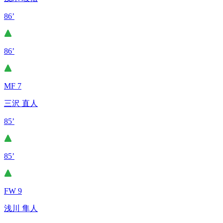
86’
86’
MF 7
三沢 直人
85’
85’
FW 9
浅川 隼人