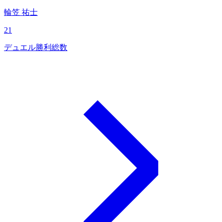
輪笠 祐士
21
デュエル勝利総数