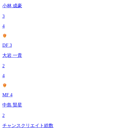
小林 成豪
3
4
DF 3
大岩 一貴
2
4
MF 4
中島 賢星
2
チャンスクリエイト総数