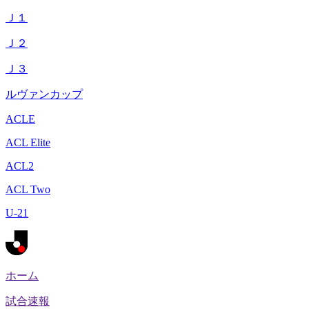
Ｊ１
Ｊ２
Ｊ３
ルヴァンカップ
ACLE
ACL Elite
ACL2
ACL Two
U-21
ホーム
試合速報