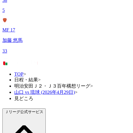
38
5
MF 17
加藤 悠馬
33
TOP
>
日程・結果
>
明治安田Ｊ２・Ｊ３百年構想リーグ
>
山口 vs 琉球 (2026年4月29日)
>
見どころ
Ｊリーグ公式サービス