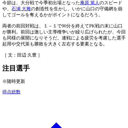
今節は、大分戦で今季初出場となった
庵原 篤人
のスピード
や、
石浦 大雅
の創造性を生かし、いかに山口の守備網を崩
してゴールを奪えるかがポイントになるだろう。
両者の前回対戦は、１－１で90分を終えてPK戦の末に山口
が勝利。前回は激しい主導権争いが繰り広げられたが、今回
も同様の展開になりそうだ。連戦による疲労を考慮した選手
起用や交代策も勝敗を大きく左右する要素となる。
［ 文：田辺 久豊 ］
注目選手
※随時更新
得点総数