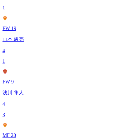
1
FW 19
山本 駿亮
4
1
FW 9
浅川 隼人
4
3
MF 28