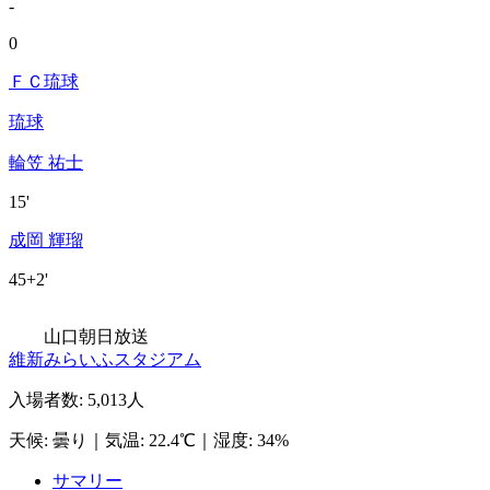
-
0
ＦＣ琉球
琉球
輪笠 祐士
15'
成岡 輝瑠
45+2'
山口朝日放送
維新みらいふスタジアム
入場者数
:
5,013人
天候
:
曇り
｜
気温
:
22.4℃
｜
湿度
:
34%
サマリー