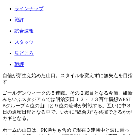
ラインナップ
戦評
試合速報
スタッツ
見どころ
戦評
自信が芽生え始めた山口。スタイルを変えずに無失点を目指
す
ゴールデンウィークの５連戦。その２戦目となる今節、維新
みらいふスタジアムでは明治安田Ｊ２・Ｊ３百年構想WEST-
Bグループ４位の山口と９位の琉球が対戦する。互いに中３
日の過密日程となる中で、いかに“総合力”を発揮できるかが
カギとなる。
ホームの山口は、PK勝ちも含めて現在３連勝中と波に乗っ