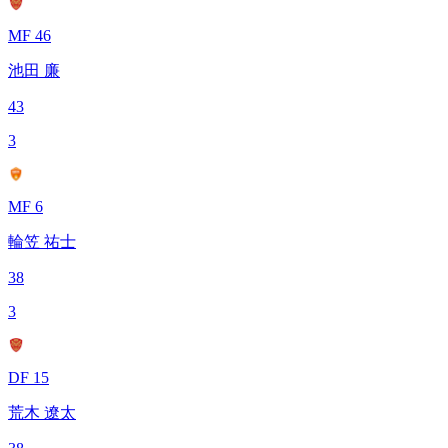
MF 46
池田 廉
43
3
MF 6
輪笠 祐士
38
3
DF 15
荒木 遼太