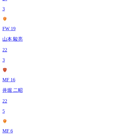
3
FW 19
山本 駿亮
22
3
MF 16
井堀 二昭
22
5
MF 6