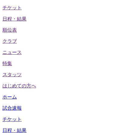
チケット
日程・結果
順位表
クラブ
ニュース
特集
スタッツ
はじめての方へ
ホーム
試合速報
チケット
日程・結果