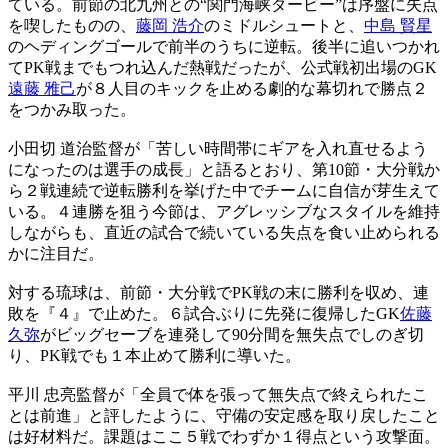
ている。前節の北九州との“関門海峡ダービー”は序盤に失点
を喫したものの、
藤岡 浩介
のミドルシュートと、
中島 賢星
のヘディングゴールで前半のうちに逆転。後半に追いつかれ
てPK戦までもつれ込んだ熱戦だったが、公式戦初出場のGK
遠藤 雅己
が８人目のキックを止める劇的な幕切れで勝点２
をつかみ取った。
小田切 道治監督が「苦しい時間帯にギアを入れ直せるよう
になったのは選手の成長」と語るとおり、第10節・大分戦か
ら２戦連続で逆転勝利を挙げた中でチームに自信が芽生えて
いる。４連勝を狙う今節は、アグレッシブなスタイルを維持
しながらも、直近の試合で続いている失点を食い止められる
かに注目だ。
対する琉球は、前節・大分戦でPK戦の末に勝利を収め、連
敗を『４』で止めた。６試合ぶりに先発に復帰したGK
佐藤
久弥
がビッグセーブを連発して90分間を無失点でしのぎ切
り、PK戦でも１本止めて勝利に導いた。
平川 忠亮監督が「全員で体を張って無失点で終えられたこ
とは前進」と評したように、守備の安定感を取り戻したこと
は好材料だ。課題はここ５戦でわずか１得点という攻撃面。