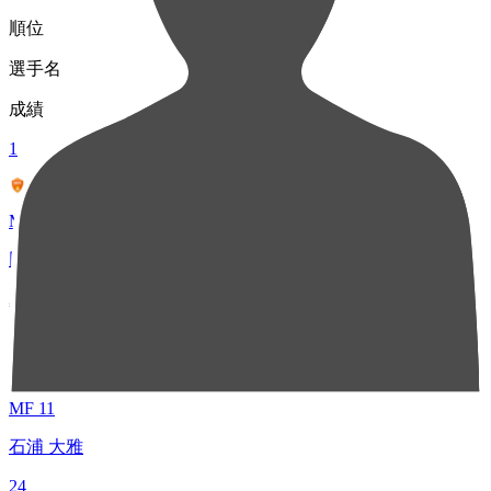
順位
選手名
成績
1
MF 17
田邉 光平
29
2
MF 11
石浦 大雅
24