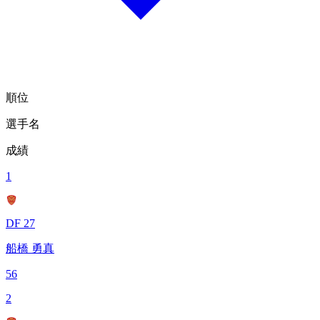
順位
選手名
成績
1
DF 27
船橋 勇真
56
2