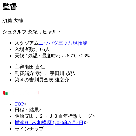
監督
須藤 大輔
シュタルフ 悠紀リヒャルト
スタジアム
ニッパツ三ツ沢球技場
入場者数
5,106人
天候 / 気温 / 湿度
晴れ / 26.7℃ / 23%
主審
瀬田 貴仁
副審
緒方 孝浩、宇田川 恭弘
第４の審判員
金次 雄之介
TOP
>
日程・結果
>
明治安田Ｊ２・Ｊ３百年構想リーグ
>
横浜FC vs 相模原 (2026年5月2日)
>
ラインナップ