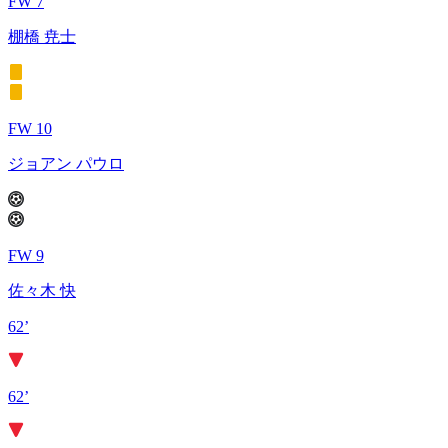
FW 7
棚橋 尭士
FW 10
ジョアン パウロ
FW 9
佐々木 快
62’
62’