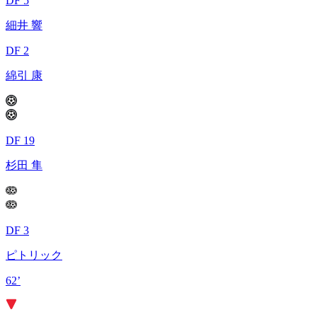
DF 5
細井 響
DF 2
綿引 康
DF 19
杉田 隼
DF 3
ピトリック
62’