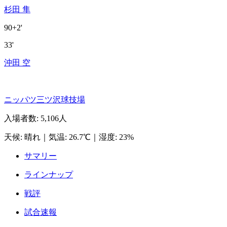
杉田 隼
90+2'
33'
沖田 空
ニッパツ三ツ沢球技場
入場者数
:
5,106人
天候
:
晴れ
｜
気温
:
26.7℃
｜
湿度
:
23%
サマリー
ラインナップ
戦評
試合速報