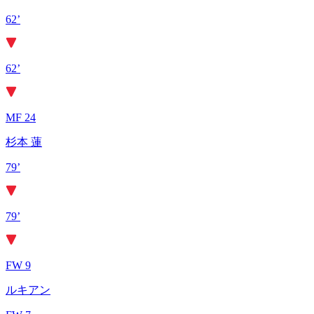
62’
62’
MF 24
杉本 蓮
79’
79’
FW 9
ルキアン