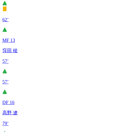
62’
MF 13
窪田 稜
57’
57’
DF 16
高野 遼
79’