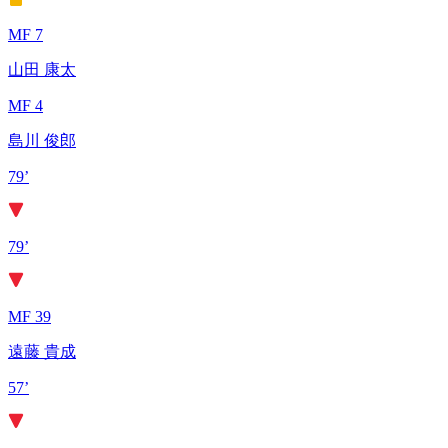
MF 7
山田 康太
MF 4
島川 俊郎
79’
79’
MF 39
遠藤 貴成
57’