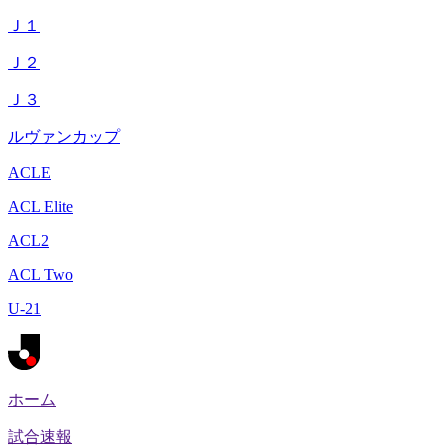
Ｊ１
Ｊ２
Ｊ３
ルヴァンカップ
ACLE
ACL Elite
ACL2
ACL Two
U-21
ホーム
試合速報