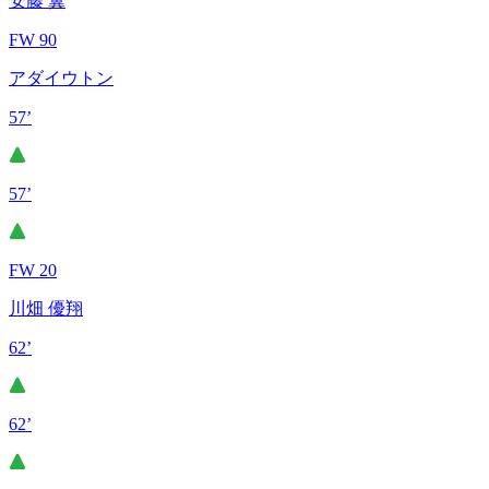
安藤 翼
FW 90
アダイウトン
57’
57’
FW 20
川畑 優翔
62’
62’