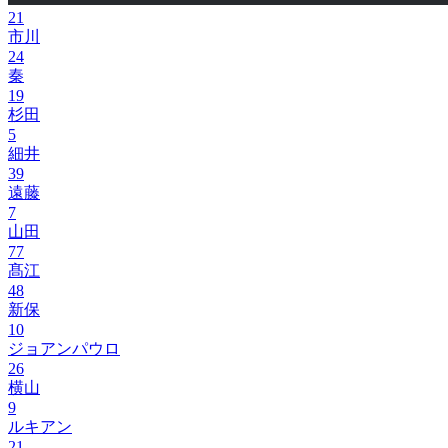
21
市川
24
秦
19
杉田
5
細井
39
遠藤
7
山田
77
髙江
48
新保
10
ジョアンパウロ
26
横山
9
ルキアン
21