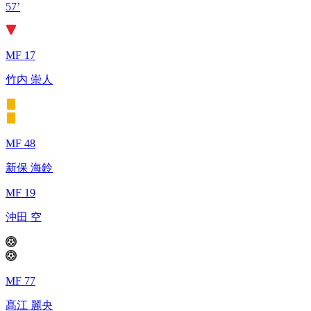
57’
MF 17
竹内 崇人
MF 48
新保 海鈴
MF 19
沖田 空
MF 77
髙江 麗央