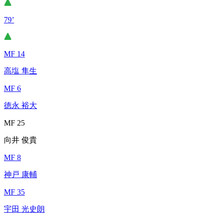
79’
MF 14
高塩 隼生
MF 6
徳永 裕大
MF 25
向井 俊貴
MF 8
神戸 康輔
MF 35
宇田 光史朗