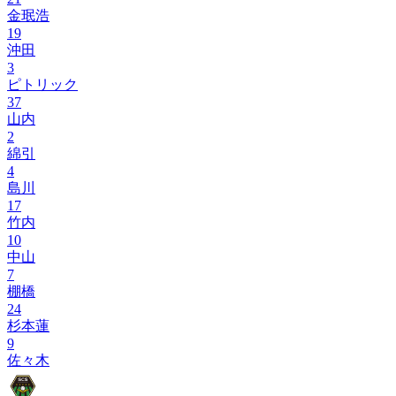
金珉浩
19
沖田
3
ピトリック
37
山内
2
綿引
4
島川
17
竹内
10
中山
7
棚橋
24
杉本蓮
9
佐々木