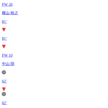
FW 26
横山 暁之
81’
81’
FW 10
中山 陸
62’
62’