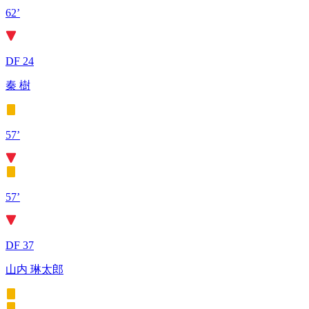
62’
DF 24
秦 樹
57’
57’
DF 37
山内 琳太郎