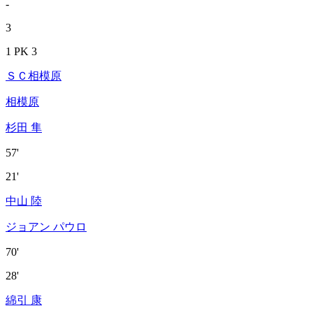
-
3
1 PK 3
ＳＣ相模原
相模原
杉田 隼
57'
21'
中山 陸
ジョアン パウロ
70'
28'
綿引 康