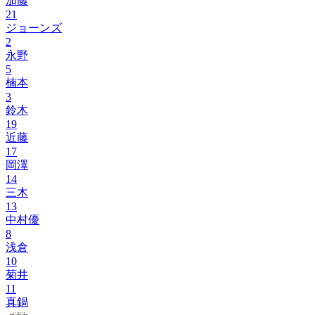
加藤
21
ジョーンズ
2
永野
5
楠本
3
鈴木
19
近藤
17
岡澤
14
三木
13
中村優
8
浅倉
10
菊井
11
真鍋