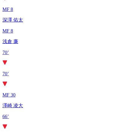
MF 8
深澤 佑太
MF 8
浅倉 廉
70’
70’
MF 30
澤崎 凌大
66’