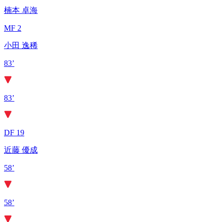
楠本 卓海
MF 2
小田 逸稀
83’
83’
DF 19
近藤 優成
58’
58’