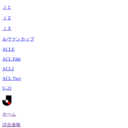
Ｊ１
Ｊ２
Ｊ３
ルヴァンカップ
ACLE
ACL Elite
ACL2
ACL Two
U-21
ホーム
試合速報