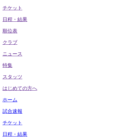
チケット
日程・結果
順位表
クラブ
ニュース
特集
スタッツ
はじめての方へ
ホーム
試合速報
チケット
日程・結果