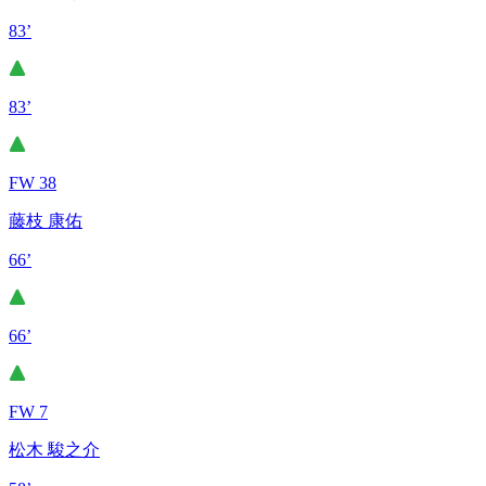
83’
83’
FW 38
藤枝 康佑
66’
66’
FW 7
松木 駿之介