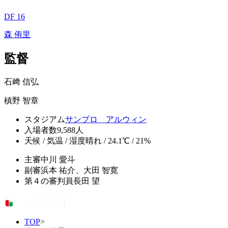
DF 16
森 侑里
監督
石﨑 信弘
槙野 智章
スタジアム
サンプロ アルウィン
入場者数
9,588人
天候 / 気温 / 湿度
晴れ / 24.1℃ / 21%
主審
中川 愛斗
副審
浜本 祐介、大田 智寛
第４の審判員
長田 望
TOP
>