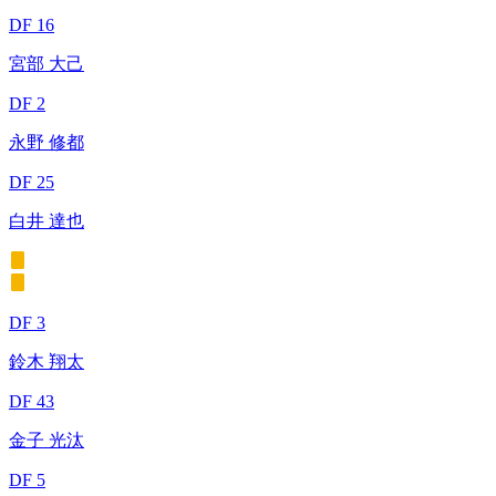
DF 16
宮部 大己
DF 2
永野 修都
DF 25
白井 達也
DF 3
鈴木 翔太
DF 43
金子 光汰
DF 5