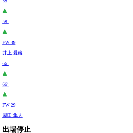
58’
58’
FW 39
井上 愛簾
66’
66’
FW 29
閑田 隼人
出場停止