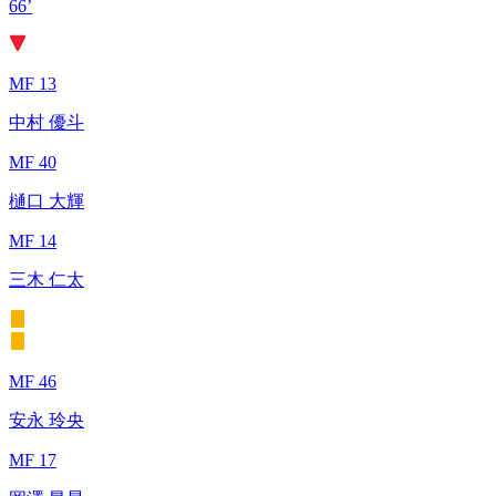
66’
MF 13
中村 優斗
MF 40
樋口 大輝
MF 14
三木 仁太
MF 46
安永 玲央
MF 17