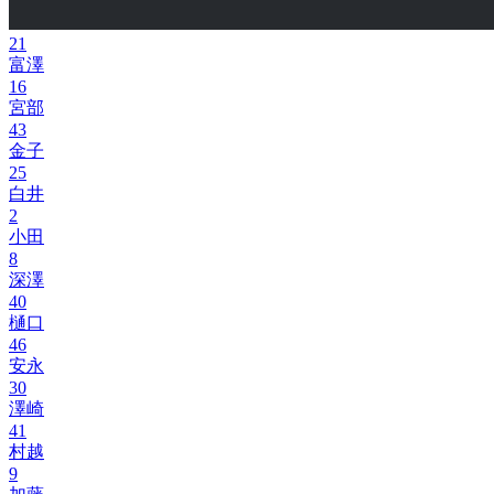
21
富澤
16
宮部
43
金子
25
白井
2
小田
8
深澤
40
樋口
46
安永
30
澤崎
41
村越
9