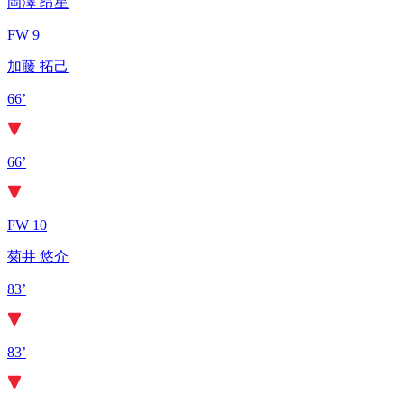
岡澤 昂星
FW 9
加藤 拓己
66’
66’
FW 10
菊井 悠介
83’
83’