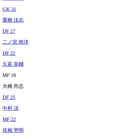
GK 31
栗栖 汰志
DF 27
二ノ宮 慈洋
DF 22
久富 良輔
MF 18
大橋 尚志
DF 25
中村 涼
MF 22
佐相 壱明