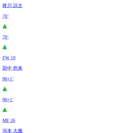
梶川 諒太
70’
70’
FW 19
田中 想来
90+1’
90+1’
MF 26
河本 大雅