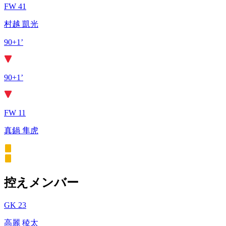
FW 41
村越 凱光
90+1’
90+1’
FW 11
真鍋 隼虎
控えメンバー
GK 23
高麗 稜太