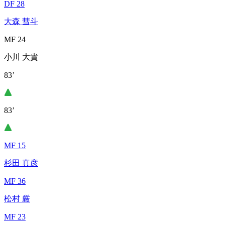
DF 28
大森 彗斗
MF 24
小川 大貴
83’
83’
MF 15
杉田 真彦
MF 36
松村 厳
MF 23