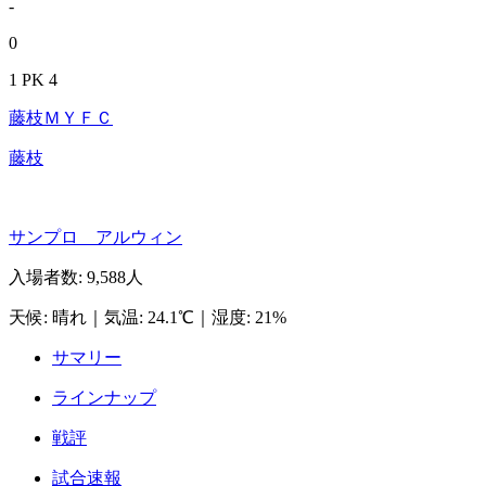
-
0
1 PK 4
藤枝ＭＹＦＣ
藤枝
サンプロ アルウィン
入場者数
:
9,588人
天候
:
晴れ
｜
気温
:
24.1℃
｜
湿度
:
21%
サマリー
ラインナップ
戦評
試合速報