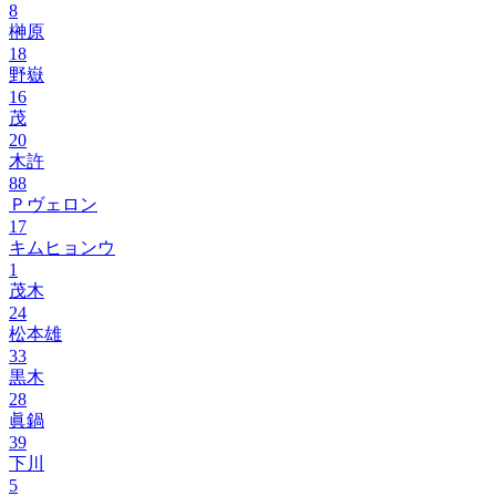
8
榊原
18
野嶽
16
茂
20
木許
88
Ｐヴェロン
17
キムヒョンウ
1
茂木
24
松本雄
33
黒木
28
眞鍋
39
下川
5