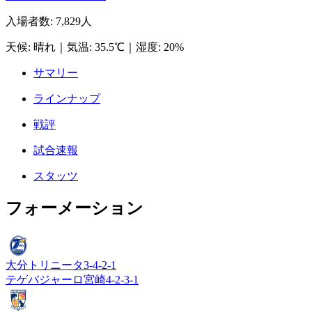
入場者数
:
7,829人
天候
:
晴れ
｜
気温
:
35.5℃
｜
湿度
:
20%
サマリー
ラインナップ
戦評
試合速報
スタッツ
フォーメーション
大分トリニータ
3-4-2-1
テゲバジャーロ宮崎
4-2-3-1