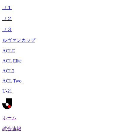
Ｊ１
Ｊ２
Ｊ３
ルヴァンカップ
ACLE
ACL Elite
ACL2
ACL Two
U-21
ホーム
試合速報