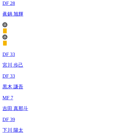
DF 28
眞鍋 旭輝
DF 33
宮川 歩己
DF 33
黒木 謙吾
MF 7
吉田 真那斗
DF 39
下川 陽太