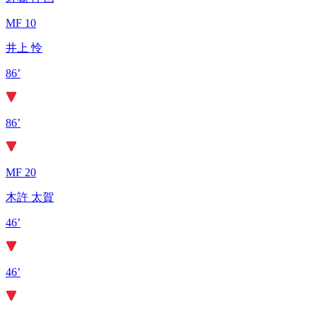
MF 10
井上 怜
86’
86’
MF 20
木許 太賀
46’
46’