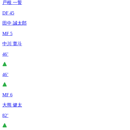
戸根 一誓
DF 45
田中 誠太郎
MF 5
中川 寛斗
46’
46’
MF 6
大熊 健太
82’