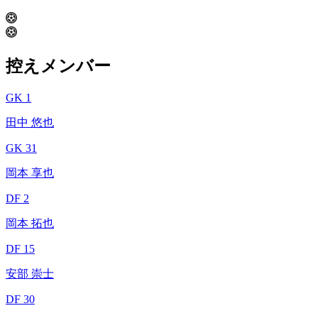
控えメンバー
GK 1
田中 悠也
GK 31
岡本 享也
DF 2
岡本 拓也
DF 15
安部 崇士
DF 30