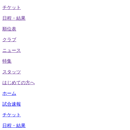
チケット
日程・結果
順位表
クラブ
ニュース
特集
スタッツ
はじめての方へ
ホーム
試合速報
チケット
日程・結果