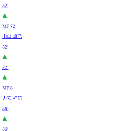
82’
MF 72
山口 卓己
82’
82’
MF 8
力安 祥伍
86’
86’