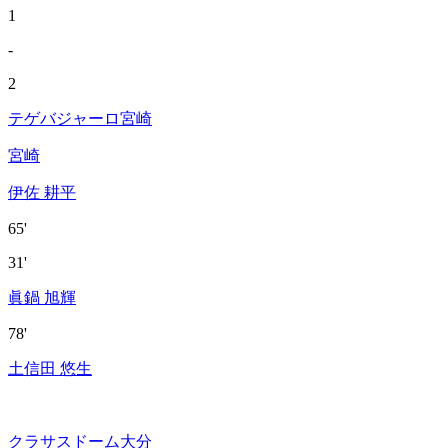
1
-
2
テゲバジャーロ宮崎
宮崎
伊佐 耕平
65'
31'
眞鍋 旭輝
78'
土信田 悠生
クラサスドーム大分