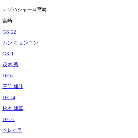
テゲバジャーロ宮崎
宮崎
GK 22
ムン キョンゴン
GK 1
茂木 秀
DF 6
三竿 雄斗
DF 24
松本 雄真
DF 31
ペレイラ