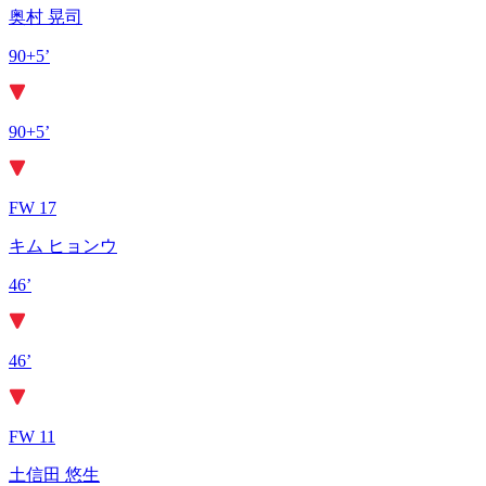
奥村 晃司
90+5’
90+5’
FW 17
キム ヒョンウ
46’
46’
FW 11
土信田 悠生