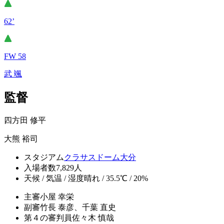
62’
FW 58
武 颯
監督
四方田 修平
大熊 裕司
スタジアム
クラサスドーム大分
入場者数
7,829人
天候 / 気温 / 湿度
晴れ / 35.5℃ / 20%
主審
小屋 幸栄
副審
竹長 泰彦、千葉 直史
第４の審判員
佐々木 慎哉