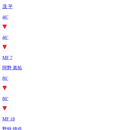
茂 平
46’
46’
MF 7
阿野 真拓
86’
86’
MF 18
野嶽 惇也