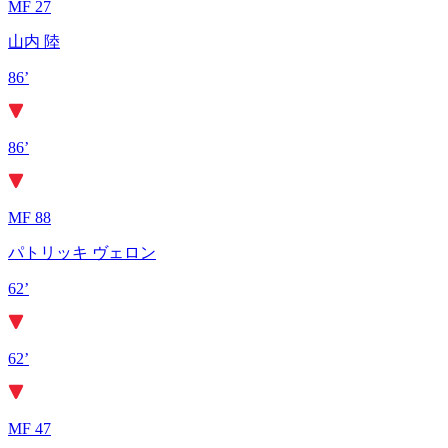
MF 27
山内 陸
86’
86’
MF 88
パトリッキ ヴェロン
62’
62’
MF 47