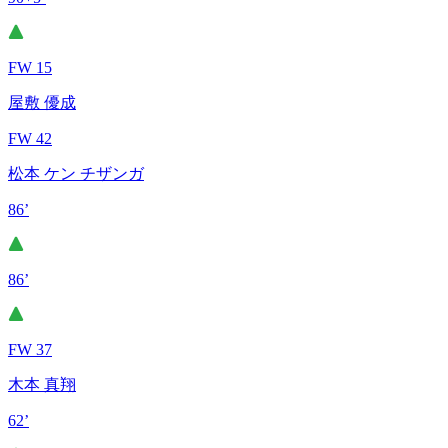
FW 15
屋敷 優成
FW 42
松本 ケン チザンガ
86’
86’
FW 37
木本 真翔
62’