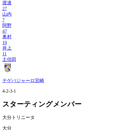
渡邉
27
山内
7
阿野
47
奥村
10
井上
11
土信田
テゲバジャーロ宮崎
4-2-3-1
スターティングメンバー
大分トリニータ
大分