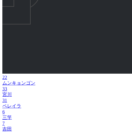
22
ムンキョンゴン
33
宮川
31
ペレイラ
6
三竿
7
吉田