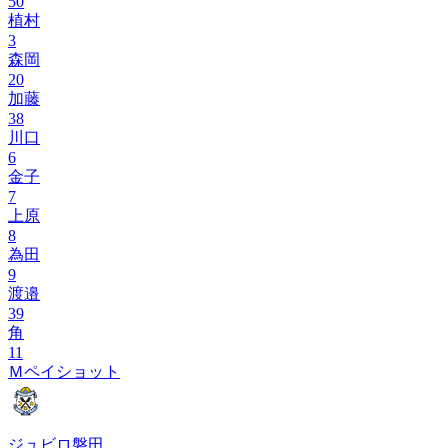
50
植村
3
森岡
20
加藤
38
川口
6
金子
7
上原
8
為田
9
渡邉
39
角
11
Ｍペイショット
ジュビロ磐田