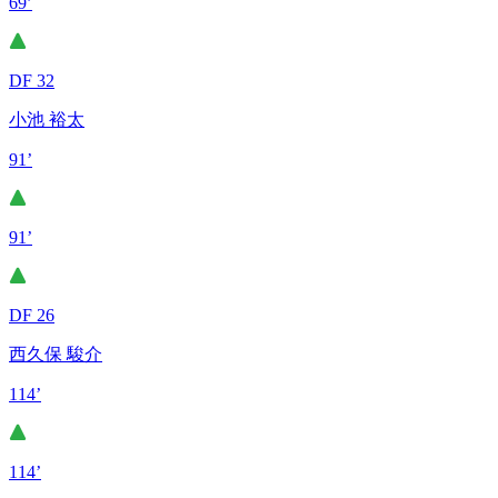
69’
DF 32
小池 裕太
91’
91’
DF 26
西久保 駿介
114’
114’