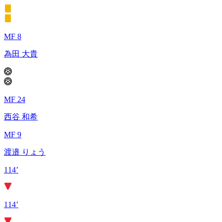
MF 8
為田 大貴
MF 24
西谷 和希
MF 9
渡邉 りょう
114’
114’