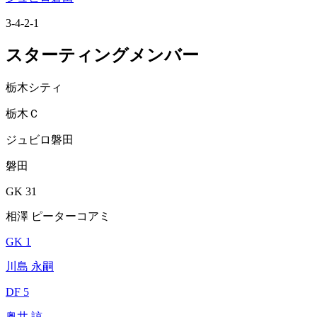
3-4-2-1
スターティングメンバー
栃木シティ
栃木Ｃ
ジュビロ磐田
磐田
GK 31
相澤 ピーターコアミ
GK 1
川島 永嗣
DF 5
奥井 諒