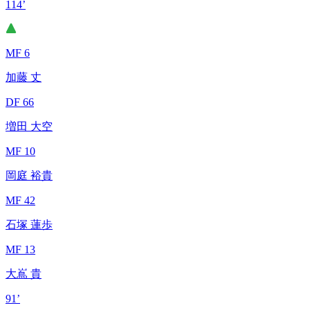
114’
MF 6
加藤 丈
DF 66
増田 大空
MF 10
岡庭 裕貴
MF 42
石塚 蓮歩
MF 13
大嶌 貴
91’