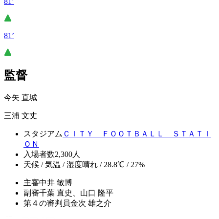
81’
81’
監督
今矢 直城
三浦 文丈
スタジアム
ＣＩＴＹ ＦＯＯＴＢＡＬＬ ＳＴＡＴＩ
ＯＮ
入場者数
2,300人
天候 / 気温 / 湿度
晴れ / 28.8℃ / 27%
主審
中井 敏博
副審
千葉 直史、山口 隆平
第４の審判員
金次 雄之介