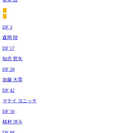
DF 3
森岡 陸
DF 17
知念 哲矢
DF 20
加藤 大育
DF 42
マテイ ヨニッチ
DF 50
植村 洋斗
DF 88