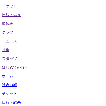
チケット
日程・結果
順位表
クラブ
ニュース
特集
スタッツ
はじめての方へ
ホーム
試合速報
チケット
日程・結果