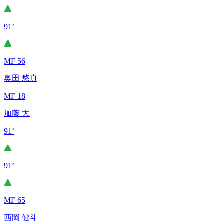
91’
MF 56
奥田 悠真
MF 18
加藤 大
91’
91’
MF 65
西岡 健斗