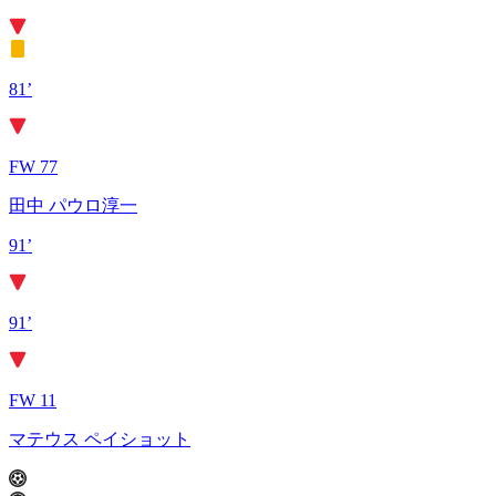
81’
FW 77
田中 パウロ淳一
91’
91’
FW 11
マテウス ペイショット