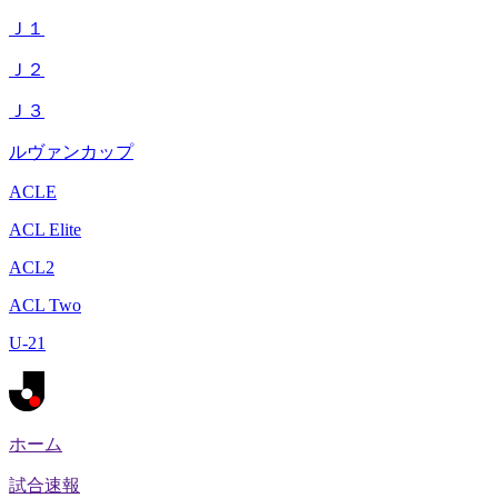
Ｊ１
Ｊ２
Ｊ３
ルヴァンカップ
ACLE
ACL Elite
ACL2
ACL Two
U-21
ホーム
試合速報