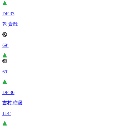
DF 33
乾 貴哉
69’
69’
DF 36
吉村 瑠晟
114’