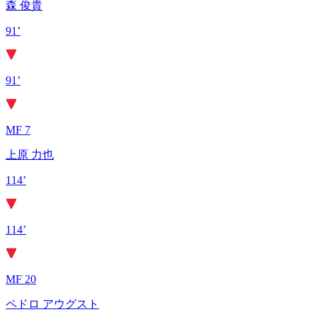
森 俊貴
91’
91’
MF 7
上原 力也
114’
114’
MF 20
ペドロ アウグスト