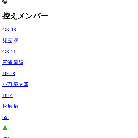
控えメンバー
GK 16
児玉 潤
GK 21
三浦 龍輝
DF 28
小西 慶太郎
DF 4
松原 后
69’