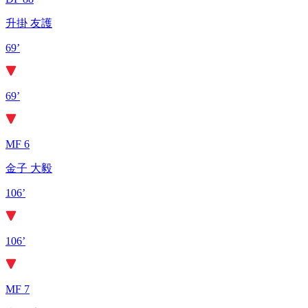
升掛 友護
69’
69’
MF 6
金子 大毅
106’
106’
MF 7