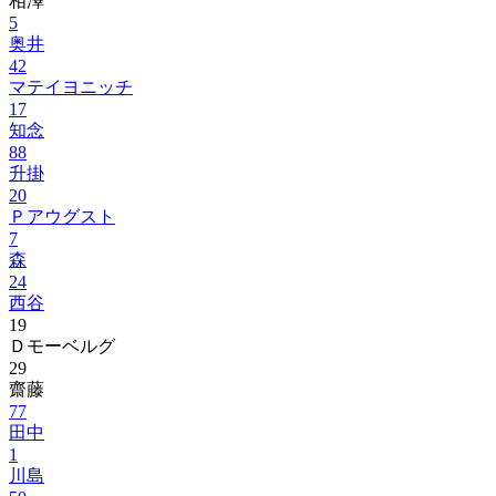
相澤
5
奥井
42
マテイヨニッチ
17
知念
88
升掛
20
Ｐアウグスト
7
森
24
西谷
19
Ｄモーベルグ
29
齋藤
77
田中
1
川島