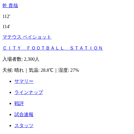
乾 貴哉
112'
114'
マテウス ペイショット
ＣＩＴＹ ＦＯＯＴＢＡＬＬ ＳＴＡＴＩＯＮ
入場者数
:
2,300人
天候
:
晴れ
｜
気温
:
28.8℃
｜
湿度
:
27%
サマリー
ラインナップ
戦評
試合速報
スタッツ