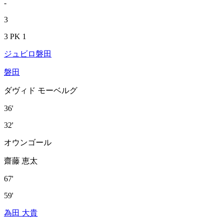
-
3
3 PK 1
ジュビロ磐田
磐田
ダヴィド モーベルグ
36'
32'
オウンゴール
齋藤 恵太
67'
59'
為田 大貴