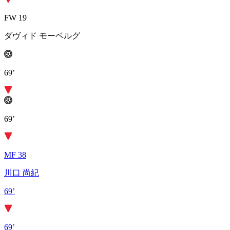
FW 19
ダヴィド モーベルグ
69’
69’
MF 38
川口 尚紀
69’
69’