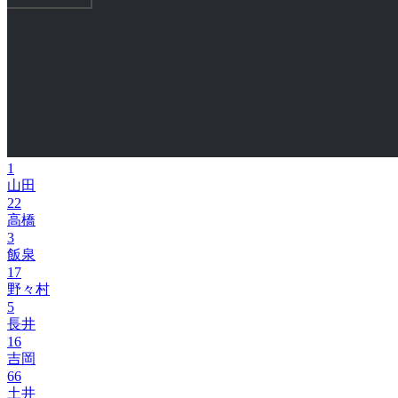
1
山田
22
高橋
3
飯泉
17
野々村
5
長井
16
吉岡
66
土井