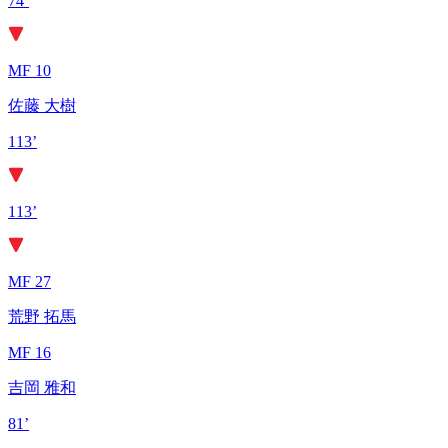
74’
MF 10
佐藤 大樹
113’
113’
MF 27
荒野 拓馬
MF 16
吉岡 雅和
81’