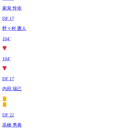
家泉 怜依
DF 17
野々村 鷹人
104’
104’
DF 17
内田 瑞己
DF 22
高橋 秀典