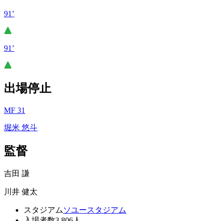
91’
91’
出場停止
MF 31
堀米 悠斗
監督
吉田 謙
川井 健太
スタジアム
ソユースタジアム
入場者数
3,806人