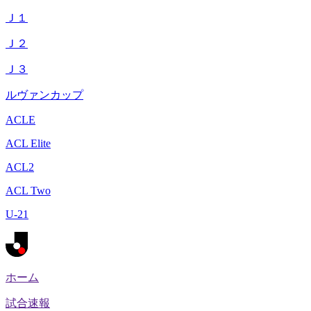
Ｊ１
Ｊ２
Ｊ３
ルヴァンカップ
ACLE
ACL Elite
ACL2
ACL Two
U-21
ホーム
試合速報