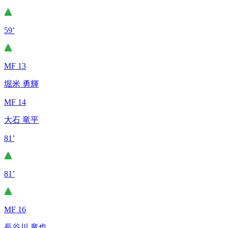
59’
MF 13
堀米 勇輝
MF 14
大石 竜平
81’
81’
MF 16
長谷川 竜也