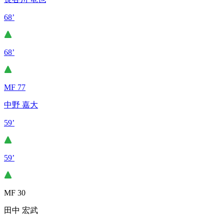
68’
68’
MF 77
中野 嘉大
59’
59’
MF 30
田中 宏武