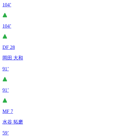
104’
104’
DF 28
岡田 大和
91’
91’
MF 7
水谷 拓磨
59’