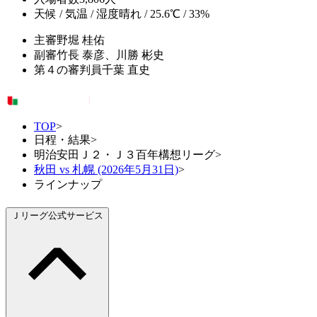
天候 / 気温 / 湿度
晴れ / 25.6℃ / 33%
主審
野堀 桂佑
副審
竹長 泰彦、川勝 彬史
第４の審判員
千葉 直史
TOP
>
日程・結果
>
明治安田Ｊ２・Ｊ３百年構想リーグ
>
秋田 vs 札幌 (2026年5月31日)
>
ラインナップ
Ｊリーグ公式サービス