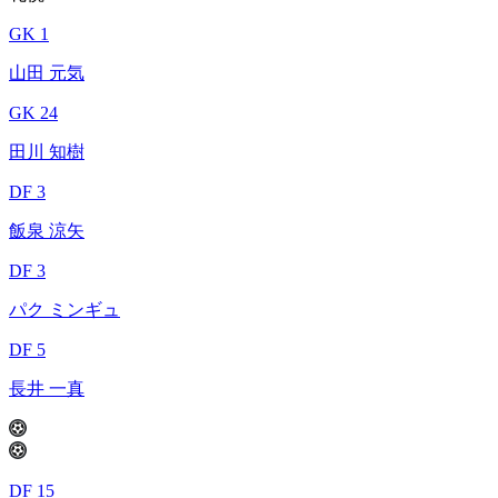
GK 1
山田 元気
GK 24
田川 知樹
DF 3
飯泉 涼矢
DF 3
パク ミンギュ
DF 5
長井 一真
DF 15