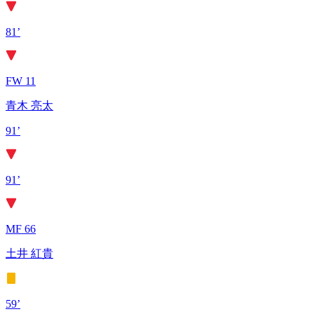
81’
FW 11
青木 亮太
91’
91’
MF 66
土井 紅貴
59’