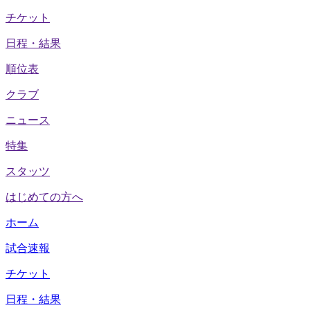
チケット
日程・結果
順位表
クラブ
ニュース
特集
スタッツ
はじめての方へ
ホーム
試合速報
チケット
日程・結果