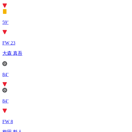
59’
FW 23
大森 真吾
84’
84’
FW 8
梅田 魁人