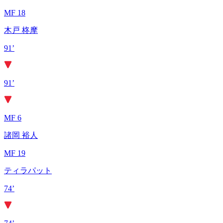
MF 18
木戸 柊摩
91’
91’
MF 6
諸岡 裕人
MF 19
ティラパット
74’