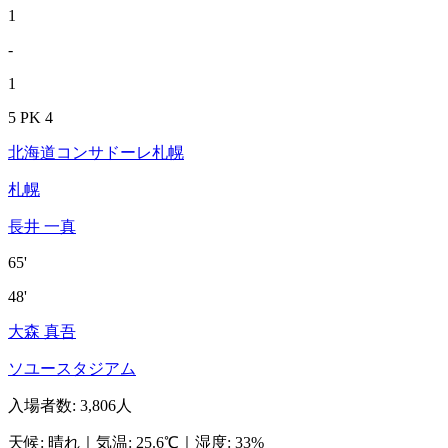
1
-
1
5 PK 4
北海道コンサドーレ札幌
札幌
長井 一真
65'
48'
大森 真吾
ソユースタジアム
入場者数
:
3,806人
天候
:
晴れ
｜
気温
:
25.6℃
｜
湿度
:
33%