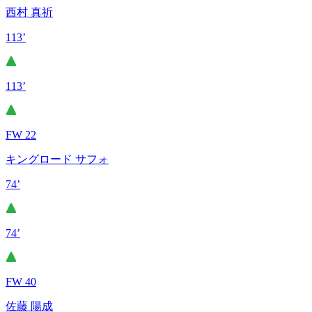
西村 真祈
113’
113’
FW 22
キングロード サフォ
74’
74’
FW 40
佐藤 陽成