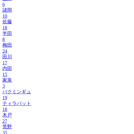
6
諸岡
10
佐藤
18
半田
8
梅田
24
田川
17
内田
15
家泉
3
パクミンギュ
19
ティラパット
18
木戸
27
荒野
35