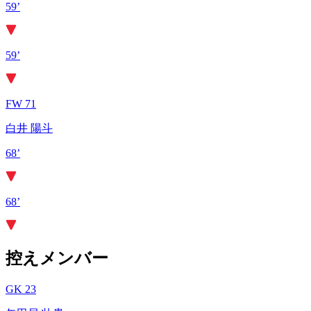
59’
59’
FW 71
白井 陽斗
68’
68’
控えメンバー
GK 23