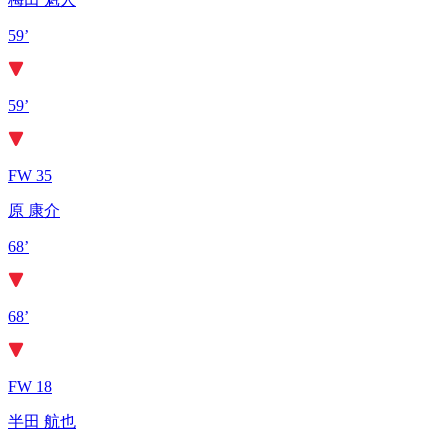
59’
59’
FW 35
原 康介
68’
68’
FW 18
半田 航也